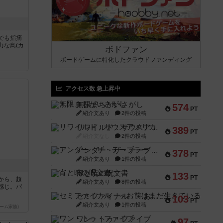
でも指摘
力な鳥(カ
ボドファン
ボードゲームに特化したクラウドファンディング
アクセス数 急上昇中
無限まちがいさがし
574
PT
紹介文あり
2件の投稿
リワイルド：サウスアメリカ
389
PT
紹介文なし
2件の投稿
アンダー・ザ・テーブラー
378
PT
紹介文あり
1件の投稿
宵と暁の呪文書
133
PT
から、超
紹介文あり
8件の投稿
感じ。パ
セミファイナル ～お前はまだ生きている～
103
PT
紹介文あり
1件の投稿
ーム家族)
ワン・トゥ・ファイブ
97