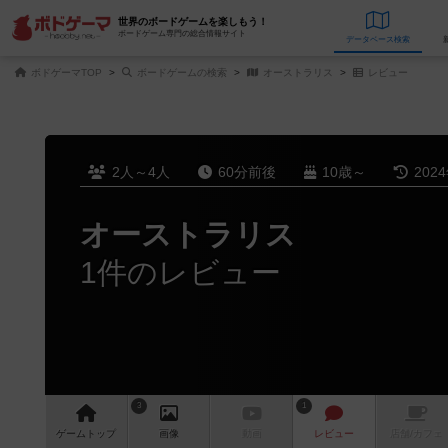
世界のボードゲームを楽しもう！
ボードゲーム専門の総合情報サイト
データベース
検
ボドゲーマTOP
ボードゲームの検索
オーストラリス
レビュー
2人～4人
60分前後
10歳～
202
オーストラリス
1件のレビュー
3
1
ゲーム
トップ
画像
動画
レビュー
店舗/
カフェ