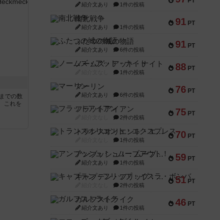
PT
紹介文あり
1件の投稿
南北戦争
91
PT
紹介文あり
1件の投稿
ふたつの城の物語
91
PT
紹介文あり
6件の投稿
ノームズ・アット・ナイト
88
PT
紹介文なし
1件の投稿
マーリン
76
PT
紹介文あり
6件の投稿
5までの数
。これを
フラットアイアン
75
PT
紹介文なし
2件の投稿
トランスオリエント・エクスプレス
70
PT
紹介文なし
1件の投稿
アンブッシュ！：ムーブアウト！
59
PT
紹介文あり
1件の投稿
キャプテン・フリップ：イスラ・ボンバ
51
PT
紹介文なし
2件の投稿
ガルフストライク
46
PT
紹介文あり
1件の投稿