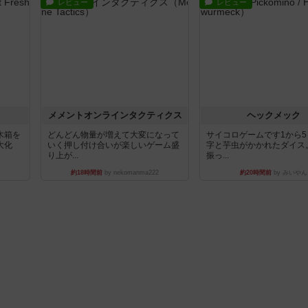
レビュー
レビュー
ュ
メメントオンラインタクティクス
ヘックメック
木箱を
どんどん物量が増えて大変になって
サイコロゲームです1から
大化
いく押し付け合いが楽しいゲーム盛
字と芋虫がかかれたダイス
り上が...
振っ...
約18時間前
by nekomanma222
約20時間前
by みいやん