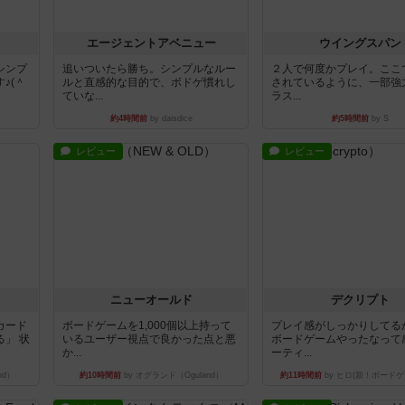
エージェントアベニュー
ウイングスパン
シンプ
追いついたら勝ち。シンプルなルー
２人で何度かプレイ。ここ
♪(＾
ルと直感的な目的で、ボドゲ慣れし
されているように、一部強
ていな...
ラス...
約4時間前
by daisdice
約5時間前
by S
レビュー
レビュー
ニューオールド
デクリプト
カード
ボードゲームを1,000個以上持って
プレイ感がしっかりしてる
」 状
いるユーザー視点で良かった点と悪
ボードゲームやったなって
か...
ーティ...
nd）
約10時間前
by オグランド（Oguland）
約11時間前
by ヒロ(新！ボードゲ