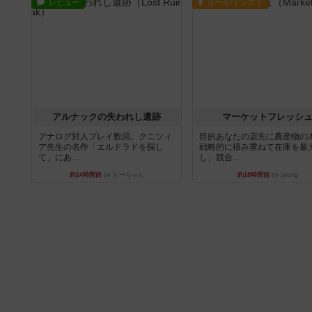
レビュー
ルール/インスト
アルナックの失われし遺跡
マーケットフレッシ
アナログ対人プレイ数回。クニツィ
目的あなたの店先に農産物の
ア先生の名作「エルドラドを探し
戦略的に積み重ねて在庫を最
て」にあ...
し、競合...
約14時間前
by おーちゃん
約18時間前
by jurong