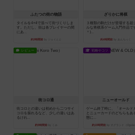
ふたつの街の物語
ざりかに将棋
タイルを4×4で並べて街づくりしま
３種類の駒だけが登場する超
す。ただし、街は各プレイヤーの間
ルな将棋系ゲーム入門作品です
にあ...
＾)...
約3時間前
by ジェイとと
約4時間前
by あんちっく
レビュー
戦略やコツ
街コロ通
ニューオールド
街コロとの違いは初めから二つサイ
ゲーム終了時に、「オールド
コロを振れるなど、少しの違いはあ
とニューカードのどちらもある
るけれ...
態に...
約9時間前
by くみ
約10時間前
by オグランド（Ogula