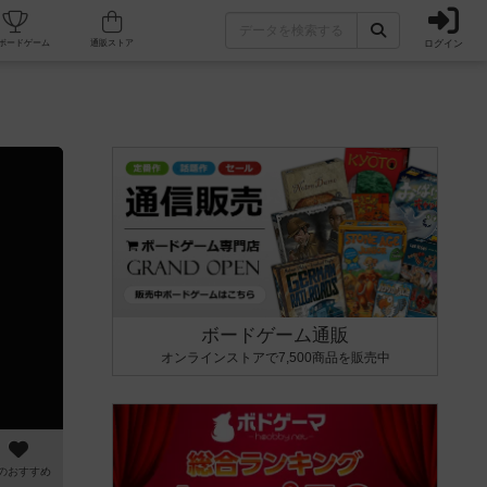
ログイン
カフェ/店舗
人気ボードゲーム
通販ストア
ボードゲーム通販
オンラインストアで7,500商品を販売中
のおすすめ