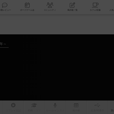
索
新着レビュー
ボードゲーム会
コミュニティ
掲示板一覧
4年～
リプレイ
日記
戦略
・コツ
ルール
/インスト
掲示板
拡張/関連
作
次