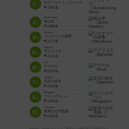
2
テラフォーミングマーズ
位
2395名
Stone Garden
3
枯山水
位
2280名
Viticulture
4
ワイナリーの四季
位
2272名
Agricola
5
アグリコラ
位
2120名
Azul
6
アズール
位
2034名
Splendor
7
宝石の煌き
位
2029名
Wingspan
8
ウイングスパン
位
2006名
7 Wonders
9
世界の七不思議
位
1920名
※Apple、Apple のロゴ は、米国および他の国々で登録された