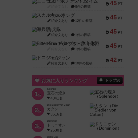
エコーズ・オブ・タイム
45
PT
紹介文なし
8件の投稿
スカルキング
45
PT
紹介文あり
12件の投稿
海兵隊
45
PT
紹介文あり
1件の投稿
Bitter End ブタペスト救出作戦
45
PT
紹介文なし
1件の投稿
ドコジャン
42
PT
紹介文あり
10件の投稿
お気に入りランキング
トップ50
Splendor
1
宝石の煌き
位
4041名
Die Siedler von Catan
2
カタン
位
3616名
Dominion
3
ドミニオン
位
2530名
Battle Line