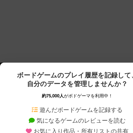
ボードゲームのプレイ履歴を記録して
自分のデータを管理しませんか？
約75,000人
がボドゲーマを利用中！
ボドゲーマTOP
ボードゲーム通販
遊んだボードゲームを記録する
気になるゲームのレビューを読む
ボードゲームを検索する
新作・再入荷情報
お気に入り作品・所有リストの共有
ボードゲームの新着レビュー
定番ボードゲームの通販