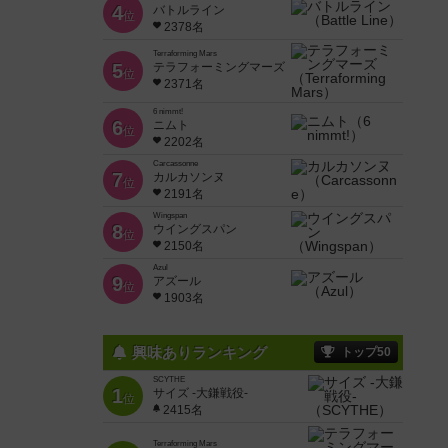
4
バトルライン
位
2378名
Terraforming Mars
5
テラフォーミングマーズ
位
2371名
6 nimmt!
6
ニムト
位
2202名
Carcassonne
7
カルカソンヌ
位
2191名
Wingspan
8
ウイングスパン
位
2150名
Azul
9
アズール
位
1903名
興味ありランキング
トップ50
SCYTHE
1
サイズ -大鎌戦役-
位
2415名
Terraforming Mars