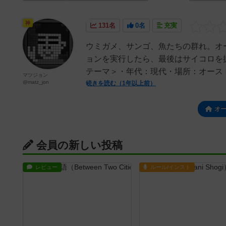
神
131名
0名
充実
ウミガメ、サンゴ、魚たちの群れ。オ
ョンを実行したら、最後はサイコロを
テーマ＞・年代：現代・場所：オースト
マツジョン
@matz_jon
続きを読む（1年以上前）
オ
会員の新しい投稿
レビュー
ルール/インスト