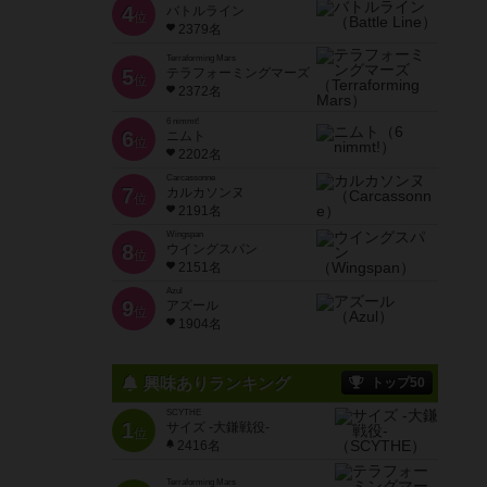
4
バトルライン
位
2379名
Terraforming Mars
5
テラフォーミングマーズ
位
2372名
6 nimmt!
6
ニムト
位
2202名
Carcassonne
7
カルカソンヌ
位
2191名
Wingspan
8
ウイングスパン
位
2151名
Azul
9
アズール
位
1904名
興味ありランキング
トップ50
SCYTHE
1
サイズ -大鎌戦役-
位
2416名
Terraforming Mars