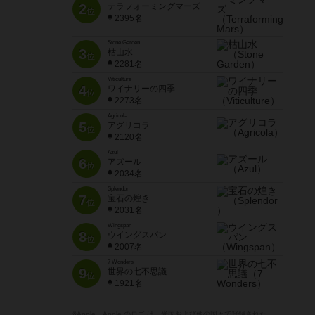
2
テラフォーミングマーズ
位
2395名
Stone Garden
3
枯山水
位
2281名
Viticulture
4
ワイナリーの四季
位
2273名
Agricola
5
アグリコラ
位
2120名
Azul
6
アズール
位
2034名
Splendor
7
宝石の煌き
位
2031名
Wingspan
8
ウイングスパン
位
2007名
7 Wonders
9
世界の七不思議
位
1921名
※Apple、Apple のロゴ は、米国および他の国々で登録された