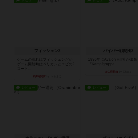
レビュー
レビュー
フィッシェン2
パイパー戦闘団2
ゲームの流れはフィッシェンだが、
1996年にAvalon Hill社が出
ゲーム開始時はペリカンとエビの2
『Kampfgruppe...
スート...
約1時間前
by Chaco
約1時間前
by うらまこ
レビュー
レビュー