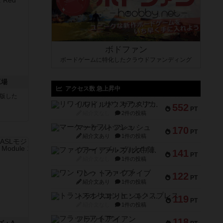
ボドファン
ボードゲームに特化したクラウドファンディング
工場
アクセス数 急上昇中
が出版した
リワイルド：サウスアメリカ
552
PT
紹介文なし
2件の投稿
マーケットフレッシュ
170
PT
紹介文あり
1件の投稿
ファイアー・ブルズ / 火牛陣
141
PT
紹介文なし
1件の投稿
ワン・トゥ・ファイブ
122
PT
紹介文あり
1件の投稿
トランスオリエント・エクスプレス
119
PT
紹介文なし
1件の投稿
フラットアイアン
118