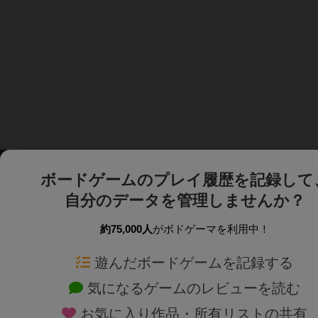
ボードゲームのプレイ履歴を記録して
自分のデータを管理しませんか？
約75,000人
がボドゲーマを利用中！
ボドゲーマTOP
ボードゲーム通販
遊んだボードゲームを記録する
気になるゲームのレビューを読む
ボードゲームを検索する
新作・再入荷情報
お気に入り作品・所有リストの共有
ボードゲームの新着レビュー
定番ボードゲームの通販