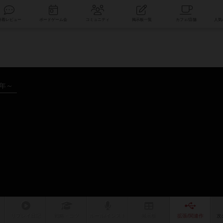
索
新着レビュー
ボードゲーム会
コミュニティ
掲示板一覧
4年～
リプレイ
日記
戦略
・コツ
ルール
/インスト
掲示板
拡張/関連
作
次