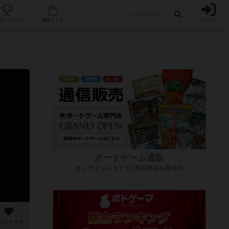
ログイン
カフェ/店舗
人気ボードゲーム
通販ストア
ボードゲーム通販
オンラインストアで7,500商品を販売中
のおすすめ