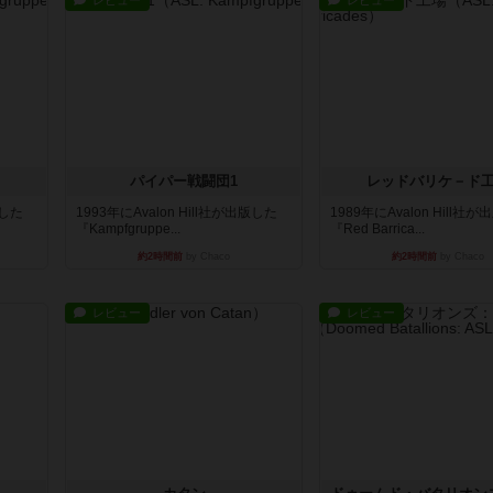
レビュー
レビュー
パイパー戦闘団1
レッドバリケ－ド
版した
1993年にAvalon Hill社が出版した
1989年にAvalon Hill社
『Kampfgruppe...
『Red Barrica...
約2時間前
by Chaco
約2時間前
by Chaco
レビュー
レビュー