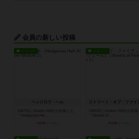
会員の新しい投稿
レビュー
レビュー
ヘッジロウ・ヘル
1987年にAvalon Hill社が出版した
1985年にAvalon Hill社が出
『Hedgerow He...
『Streets of ...
14分前
by Chaco
32分前
by Chaco