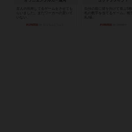
オラニエンブルガー運河
ゴットファイブ！
友人の所持してるゲームをさせても
自分の前に背を向けて並ぶ5
らいました。まだワーカーの置いて
札の数字を当てるゲーム。相
いない...
札/場...
約2時間前
by おっちょこちょい
約4時間前
by daisdice