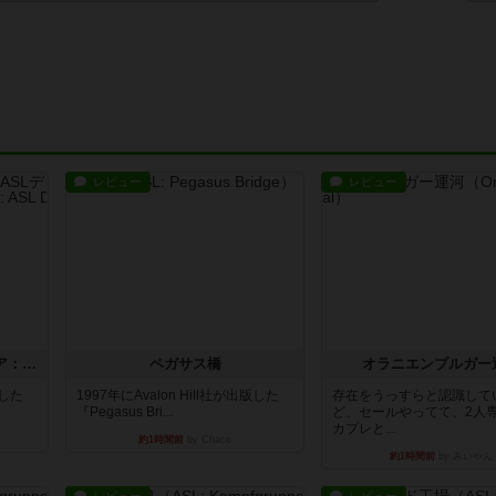
レビュー
レビュー
ストリート・オブ・ファイア：ASLデラックスモジュール1
ペガサス橋
オラニエンブルガー
版した
1997年にAvalon Hill社が出版した
存在をうっすらと認識して
『Pegasus Bri...
ど、セールやってて、2人
カプレと...
約1時間前
by Chaco
約1時間前
by みいやん