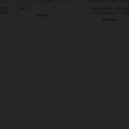
カタン
枚の手
神ゲー
『Squad Leader』用の
手の手
として発売されたマップの#9.
約4時間前
by アプー
約5時間前
by Chaco