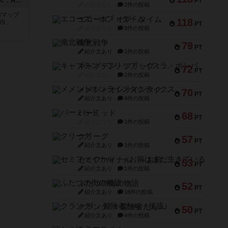
ドゥームド・バタリオンズ：ASLモジュール11
PT
紹介文なし
2件の投稿
追加マップ
エコーズ・オブ・タイム
118
..
PT
紹介文なし
8件の投稿
南北戦争
79
PT
紹介文あり
1件の投稿
キャプテン・フリップ：イスラ・ボンバ
72
PT
紹介文なし
2件の投稿
メメントオンラインタクティクス
70
PT
紹介文あり
4件の投稿
パーミッド
68
PT
紹介文なし
1件の投稿
クリーグ
57
PT
紹介文あり
1件の投稿
セミファイナル ～お前はまだ生きている～
53
PT
紹介文あり
1件の投稿
ふたつの街の物語
52
PT
紹介文あり
18件の投稿
クランク! ：冒険者たち（拡張）
50
PT
紹介文あり
4件の投稿