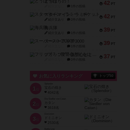
とうほうの！
42
PT
紹介文なし
1件の投稿
スターマイン・ラミー ポケット
42
PT
紹介文あり
2件の投稿
海兵隊
39
PT
紹介文あり
1件の投稿
スーパーストア3000
39
PT
紹介文なし
1件の投稿
フリップ７：復讐心とともに
37
PT
紹介文なし
2件の投稿
お気に入りランキング
トップ50
Splendor
1
宝石の煌き
位
4042名
Die Siedler von Catan
2
カタン
位
3618名
Dominion
3
ドミニオン
位
2530名
Battle Line