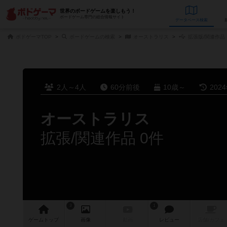
世界のボードゲームを楽しもう！
ボードゲーム専門の総合情報サイト
データベース
検
ボドゲーマTOP
ボードゲームの検索
オーストラリス
拡張版/関連作品
2人～4人
60分前後
10歳～
202
オーストラリス
拡張/関連作品 0件
3
1
ゲーム
トップ
画像
動画
レビュー
店舗/
カフェ