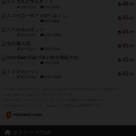
ガルフストライク
46
PT
紹介文あり
1件の投稿
エコーズ・オブ・タイム
45
PT
紹介文なし
8件の投稿
スカルキング
45
PT
紹介文あり
12件の投稿
海兵隊
45
PT
紹介文あり
1件の投稿
Bitter End ブタペスト救出作戦
45
PT
紹介文なし
1件の投稿
ドコジャン
42
PT
紹介文あり
10件の投稿
※Apple、Apple のロゴ は、米国および他の国々で登録されたApple Inc.の商標です。
※App Store は、Apple Inc.のサービスマークです。
※Android は、グーグル インコーポレイテッドの商標または登録商標です。
※Google Play とそのロゴは、Google Inc.の商標または登録商標です。
ボドゲーマTOP