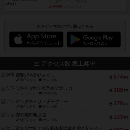
街は各プレイヤーの間にあ...
約9時間前
by ジェイとと
ボドゲーマのアプリ版はこちら
アクセス数 急上昇中
無限まちがいさがし
574
PT
紹介文あり
2件の投稿
リワイルド：サウスアメリカ
389
PT
紹介文なし
2件の投稿
アンダー・ザ・テーブラー
378
PT
紹介文あり
1件の投稿
宵と暁の呪文書
133
PT
紹介文あり
8件の投稿
セミファイナル ～お前はまだ生きている～
103