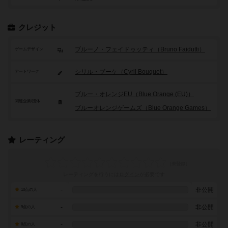
クレジット
ブルーノ・フェイドゥッティ（Bruno Faidutti）
ゲームデザイン
シリル・ブーケ（Cyril Bouquet）
アートワーク
ブルー・オレンジEU（Blue Orange (EU)）
関連企業/団体
ブルーオレンジゲームズ（Blue Orange Games）
レーティング
レーティングを行うには
ログイン
が必要です
-
非公開
10点の人
-
非公開
9点の人
-
非公開
8点の人