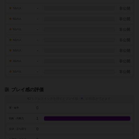
-
非公開
7点の人
-
非公開
6点の人
-
非公開
5点の人
-
非公開
4点の人
-
非公開
3点の人
-
非公開
2点の人
-
非公開
1点の人
プレイ感の評価
トグルスイッチを押すとプレイ感（
※
）の投票ができます
0
運・確率
1
戦略・判断力
0
交渉・立ち回り