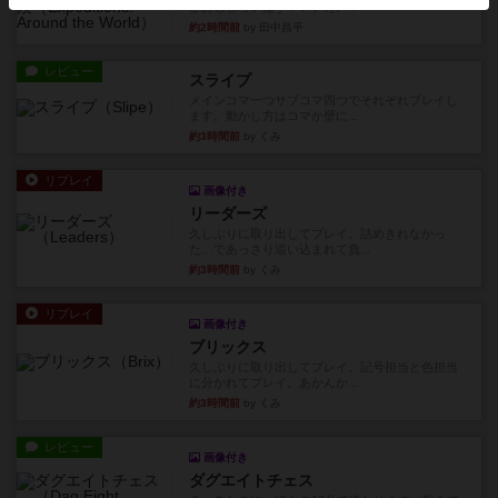
どおもしろいはず？いいえ。...
約2時間前
by 田中昌平
レビュー
スライプ
メインコマ一つサブコマ四つでそれぞれプレイし
ます。動かし方はコマか壁に...
約3時間前
by くみ
リプレイ
画像付き
リーダーズ
久しぶりに取り出してプレイ。詰めきれなかっ
た…であっさり追い込まれて負...
約3時間前
by くみ
リプレイ
画像付き
ブリックス
久しぶりに取り出してプレイ。記号担当と色担当
に分かれてプレイ。あかんか...
約3時間前
by くみ
レビュー
画像付き
ダグエイトチェス