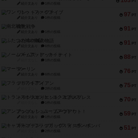
PT
紹介文あり
1件の投稿
ワン・トゥ・ファイブ
97
PT
紹介文あり
1件の投稿
南北戦争
91
PT
紹介文あり
1件の投稿
ふたつの城の物語
91
PT
紹介文あり
6件の投稿
ノームズ・アット・ナイト
88
PT
紹介文なし
1件の投稿
マーリン
76
PT
紹介文あり
6件の投稿
フラットアイアン
75
PT
紹介文なし
2件の投稿
トランスオリエント・エクスプレス
70
PT
紹介文なし
1件の投稿
アンブッシュ！：ムーブアウト！
59
PT
紹介文あり
1件の投稿
キャプテン・フリップ：イスラ・ボンバ
51
PT
紹介文なし
2件の投稿