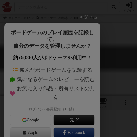
ログイン
閉じる
ボドゲーマTOP
ボードゲームの検索
アッティラ
ボードゲームのプレイ履歴を記録し
て、
自分のデータを管理しませんか？
アッティラ
約75,000人
がボドゲーマを利用中！
Attila
遊んだボードゲームを記録する
気になるゲームのレビューを読む
お気に入り作品・所有リストの共
有
13
3
7
トップ
画像
動画
レビュー
カフェ
ログイン / 会員登録（10秒）
Google
X
Apple
Facebook