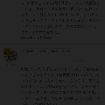
を1体動かしてから焼け野原タイルを1枚配置し
ていき、自分の手番開始時に動けないと負けに
なる。コマはお互いに3体ずついて、すべての
コマはチェスのナイトの動きをします。序盤か
ら詰んだか？と思いきや、意外に動けたりはし
ます。1体ずつ確実に...
続きを読む（2年以上前）
仙人
344名
4名
0
充実
ぽっくり
6歳になった息子とプレイしました。子供も遊
べるアブストラクト（運要素ゼロ）の入門にち
ょうど良いかもしれません。ざっくり、芝生を
燃やすタイル（移動できないマスになる）を上
手く使って、相手のコマを全て"詰み"にするボ
ードゲームです。ちなみに画像はハンデ戦（僕
が赤、2コマ落ち）の...