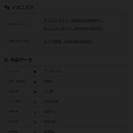
メカニクス
アブストラクト（Abstract Strategy）
頻出するメカニクス
モジュラーボード（Modular Board）
エリア移動（Area Movement）
移動に関する仕組み
作品データ
アッティラ
タイトル
Attila
原題・英題表記
2人用
参加人数
15分前後
プレイ時間
7歳から
対象年齢
2015年～
発売時期
未登録
参考価格