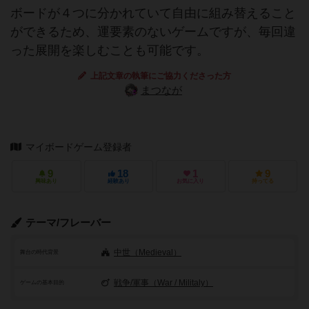
ボードが４つに分かれていて自由に組み替えること
ができるため、運要素のないゲームですが、毎回違
った展開を楽しむことも可能です。
上記文章の執筆にご協力くださった方
まつなが
マイボードゲーム登録者
9
18
1
9
興味あり
経験あり
お気に入り
持ってる
テーマ/フレーバー
中世（Medieval）
舞台の時代背景
戦争/軍事（War / Militaly）
ゲームの基本目的