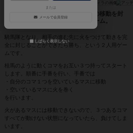
または
騎馬隊同士の対決！火を巻き相手の移動を封
メールで会員登録
じよう！２人用アブストラクトゲーム。
騎馬隊となり、相手の進む先に火をつけて動きを完
しばらく表示しない
全に封じることができたら勝ち、という２人用ゲー
ムです。
桂馬のように動くコマをお互い３つ持ってスタート
します。順番に手番を行い、手番では
・自分のコマ１つを空いているマスに移動
・空いているマスに火を巻く
を行います。
火があるマスには移動できないので、３つあるコマ
すべてが動けない状態になっていたら、負けてしま
います。