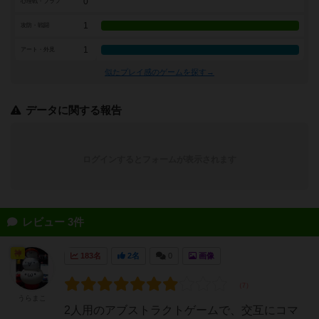
0
心理戦・ブラフ
1
攻防・戦闘
1
アート・外見
似たプレイ感のゲームを探す→
データに関する報告
ログインするとフォームが表示されます
レビュー 3件
神
183名
2名
0
画像
うらまこ
2人用のアブストラクトゲームで、交互にコマ