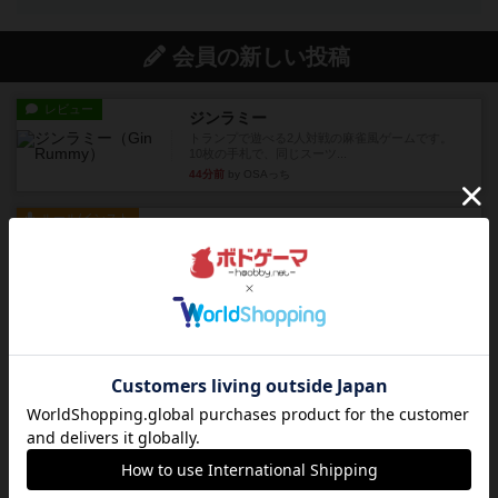
会員の新しい投稿
レビュー
ジンラミー
トランプで遊べる2人対戦の麻雀風ゲームです。
10枚の手札で、同じスーツ...
44分前
by OSAっち
ルール/インスト
画像付き
充実
フリップ７：復讐心とともに
概要Flip 7が復活しました――復讐を伴って!オリ
ジナルゲームの楽し...
約1時間前
by jurong
レビュー
アズール：シントラのステンドグラス
大好きなアズールシリーズ。ステンドグラスを作
っていきます✨1部より自由...
約2時間前
by しんたろ
レビュー
エクスペディション：世界を巡る冒険
クラマー氏の不朽の名作。新しいボードゲームほ