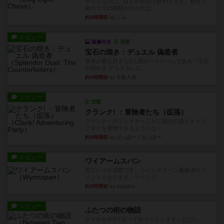
チェスなのに、ほんの10分で終わります。動きで
敵のコマの種類が分かれば...
約3時間前
by くみ
レビュー
画像付き
充実
宝石の煌き：デュエル 偽造者
筆者が最も好きな2人用ボードゲームである『宝石
の煌めき デュエル』に、...
約4時間前
by 手動人形
レビュー
充実
クランク! ：冒険者たち（拡張）
クランク！のプレイヤーごとに能力の違うキャラ
クターを使用できるようにな...
約5時間前
by ぽっぽーくるっぽー
レビュー
ワイアームスパン
初プレイの感想です。ウイングスパン履修済のコ
メントとなります。ウイング...
約5時間前
by daisdice
レビュー
ふたつの街の物語
タイルを4×4で並べて街づくりします。ただし、