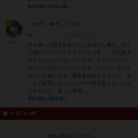
続きを読む（7年以上前）
神
402名
0名
充実
レーティングが非公開に設定されたユーザー
まつなが
火を巻いて相手を動けなく出来たら勝ち、の２
人用のアブストラクトゲームです。この写真で
伝わるかわからないのですが、缶がイラストに
合わせて凹凸がついています！コンポーネント
はこんな感じです。運要素はありませんが、ボ
ードの配置によってエリアの形を変えることが
できるので、違った展開...
続きを読む（約8年前）
リプレイ 0件
投稿を募集しています