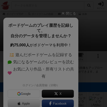
ログイン
閉じる
ボドゲーマTOP
ボードゲームの検索
アッティラ
画像
ボードゲームのプレイ履歴を記録し
て、
アッティラ
自分のデータを管理しませんか？
13件の画像
約75,000人
がボドゲーマを利用中！
遊んだボードゲームを記録する
13
3
7
トップ
画像
動画
レビュー
カフェ
気になるゲームのレビューを読む
ボドゲーマにログインすると、
「アッティラ（Attila）」
の画像をアップロー
お気に入り作品・所有リストの共
ド出来たり、他のユーザーの投稿画像に評価を付けることができます。ま
た、トップ6の画像は様々なページで表示されます。
有
ログイン / 会員登録（10秒）
トップに表示される画像
Google
X
まつなが
まつなが
まつなが
まつなが
まつなが
まつなが
Apple
Facebook