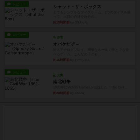
レビュー
シャット・ザ・ボックス
とてもシンプルなダイスゲーム。2つのダイスを振
って、出目の合計を自分の...
約15時間前
by OSAっち
レビュー
充実
オバケだぞ～
対人アナログプレイ。簡単なルールで誰とでも遊
べるゲーム。こんなの子ども...
約16時間前
by おーちゃん
レビュー
充実
南北戦争
1983年にVictory Gamesが出版した『The Civil ...
約20時間前
by Chaco