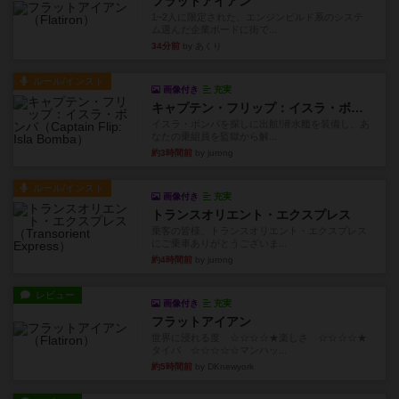
フラットアイアン
1~2人に限定された、エンジンビルド系のシステ
ム選んだ企業ボードに街で...
34分前
by あくり
ルール/インスト
画像付き
充実
キャプテン・フリップ：イスラ・ボンバ
イスラ・ボンバを探しに出航!潜水艦を装備し、あ
なたの乗組員を監獄から解...
約3時間前
by jurong
ルール/インスト
画像付き
充実
トランスオリエント・エクスプレス
乗客の皆様、トランスオリエント・エクスプレス
にご乗車ありがとうございま...
約4時間前
by jurong
レビュー
画像付き
充実
フラットアイアン
世界に浸れる度 ☆☆☆☆★楽しさ ☆☆☆☆★
タイパ ☆☆☆☆☆マンハッ...
約5時間前
by DKnewyork