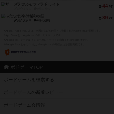
ザ・フラッフィー・ライト
44
PT
紹介文なし
0件の投稿
ふたつの城の物語
39
PT
紹介文あり
6件の投稿
※Apple、Apple のロゴ は、米国および他の国々で登録されたApple Inc.の商標です。
※App Store は、Apple Inc.のサービスマークです。
※Android は、グーグル インコーポレイテッドの商標または登録商標です。
※Google Play とそのロゴは、Google Inc.の商標または登録商標です。
ボドゲーマTOP
ボードゲームを検索する
ボードゲームの新着レビュー
ボードゲーム会情報