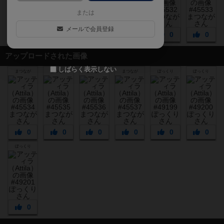
または
メールで会員登録
0
0
0
0
0
0
アップロードされた画像
しばらく表示しない
まつなが
まつなが
まつなが
まつなが
ぽっくり
ぽっくり
0
0
0
0
0
0
ぽっくり
0