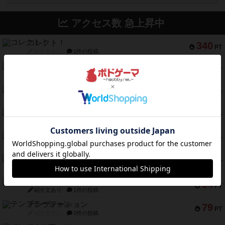
アクセス数 急上昇中
コレクト！
340
PT
紹介文なし
1件の投稿
無限まちがいさがし
322
PT
紹介文あり
2件の投稿
ガルフストライク
217
PT
紹介文あり
1件の投稿
クルティボ
203
PT
紹介文なし
1件の投稿
1809
112
PT
紹介文あり
1件の投稿
ファースト・イン・フライト
108
PT
紹介文あり
3件の投稿
モズビ－ズ・レイダ－ズ
94
PT
紹介文あり
1件の投稿
テンプテーション
79
PT
紹介文なし
2件の投稿