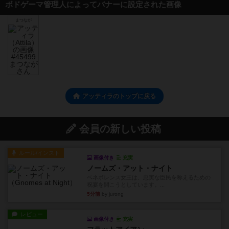
ボドゲーマ管理人によってバナーに設定された画像
まつなが
アッティラのトップに戻る
会員の新しい投稿
ルール/インスト
画像付き
充実
ノームズ・アット・ナイト
ベネボレンス女王は、忠実な臣民を称えるための
祝宴を開こうとしています。...
5分前
by jurong
レビュー
画像付き
充実