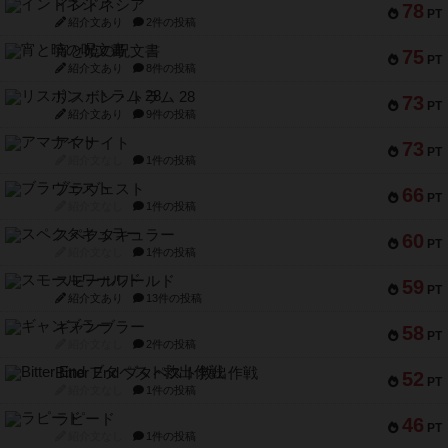
インドネシア
78
PT
紹介文あり
2件の投稿
宵と暁の呪文書
75
PT
紹介文あり
8件の投稿
リスボン・トラム 28
73
PT
紹介文あり
9件の投稿
アマナイト
73
PT
紹介文なし
1件の投稿
ブラヴェスト
66
PT
紹介文なし
1件の投稿
スペクタキュラー
60
PT
紹介文なし
1件の投稿
スモールワールド
59
PT
紹介文あり
13件の投稿
ギャンブラー
58
PT
紹介文なし
2件の投稿
Bitter End ブタペスト救出作戦
52
PT
紹介文なし
1件の投稿
ラピード
46
PT
紹介文なし
1件の投稿