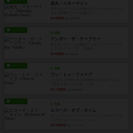
レビュー
花火：スターマイン
自分のカードは見えず他のプレイヤーのカードが
見える状態でカードを教えた...
約7時間前
by mob567
レビュー
充実
アンダー・ザ・テーブラー
笑えるバカゲームを集めているライトゲーマーと
してのレビューです。正体隠...
約9時間前
by toyota
レビュー
充実
ワン・トゥ・ファイブ
とにかくお手軽にすき間時間をうめるゲームとし
て重宝するゲームです。いわ...
約11時間前
by nabekoh
レビュー
充実
エコーズ・オブ・タイム
カードゲームにファイナルファンタジーのアクテ
ィブタイムバトル（もしくは...
約15時間前
by ジェイとと