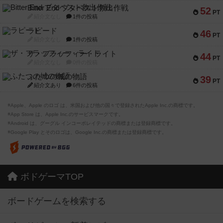
Bitter End ブタペスト救出作戦
52
PT
紹介文なし
1件の投稿
ラピード
46
PT
紹介文なし
1件の投稿
ザ・フラッフィー・ライト
44
PT
紹介文なし
0件の投稿
ふたつの城の物語
39
PT
紹介文あり
6件の投稿
※Apple、Apple のロゴ は、米国および他の国々で登録されたApple Inc.の商標です。
※App Store は、Apple Inc.のサービスマークです。
※Android は、グーグル インコーポレイテッドの商標または登録商標です。
※Google Play とそのロゴは、Google Inc.の商標または登録商標です。
ボドゲーマTOP
ボードゲームを検索する