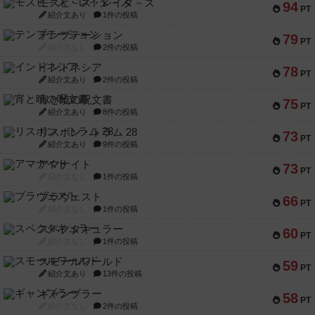
モズビ－ズ・レイダ－ズ
94
PT
紹介文あり
1件の投稿
テンプテーション
79
PT
紹介文なし
2件の投稿
インドネシア
78
PT
紹介文あり
2件の投稿
宵と暁の呪文書
75
PT
紹介文あり
8件の投稿
リスボン・トラム 28
73
PT
紹介文あり
9件の投稿
アマナイト
73
PT
紹介文なし
1件の投稿
ブラヴェスト
66
PT
紹介文なし
1件の投稿
スペクタキュラー
60
PT
紹介文なし
1件の投稿
スモールワールド
59
PT
紹介文あり
13件の投稿
ギャンブラー
58
PT
紹介文なし
2件の投稿