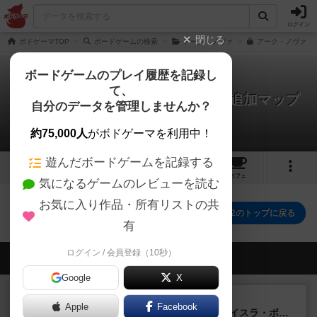
ログイン
閉じる
ボドゲーマTOP
ボードゲームの検索
アーク・ノヴァ
アーク・ノヴァ 新
ボードゲームのプレイ履歴を記録し
て、
アーク・ノヴァ 新たなる方舟：追加マップ
自分のデータを管理しませんか？
パック2
0件のリプレイ日記
約75,000人
がボドゲーマを利用中！
遊んだボードゲームを記録する
1
20
トップ
画像
動画
レビュー
カフェ
気になるゲームのレビューを読む
お気に入り作品・所有リストの共
アーク・ノヴァ 新たなる方舟：追加マップパック2のトップに戻る
有
ログイン / 会員登録（10秒）
会員の新しい投稿
Google
X
ルール/インスト
画像付き
充実
Apple
Facebook
キャプテン・フリップ：イスラ・ボンバ