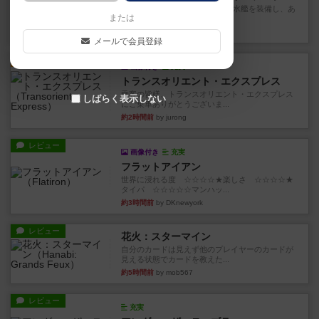
イスラ・ボンバを探しに出航!潜水艦を装備し、あ
または
なたの乗組員を監獄から解...
約1時間前
by jurong
メールで会員登録
ルール/インスト
画像付き
充実
トランスオリエント・エクスプレス
乗客の皆様、トランスオリエント・エクスプレス
しばらく表示しない
にご乗車ありがとうございま...
約2時間前
by jurong
レビュー
画像付き
充実
フラットアイアン
世界に浸れる度 ☆☆☆☆★楽しさ ☆☆☆☆★
タイパ ☆☆☆☆☆マンハッ...
約3時間前
by DKnewyork
レビュー
花火：スターマイン
自分のカードは見えず他のプレイヤーのカードが
見える状態でカードを教えた...
約5時間前
by mob567
レビュー
充実