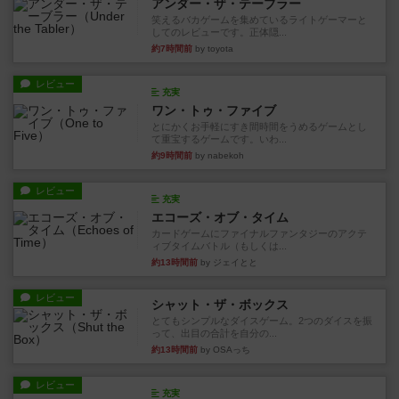
アンダー・ザ・テーブラー
笑えるバカゲームを集めているライトゲーマーと
してのレビューです。正体隠...
約7時間前
by toyota
レビュー
充実
ワン・トゥ・ファイブ
とにかくお手軽にすき間時間をうめるゲームとし
て重宝するゲームです。いわ...
約9時間前
by nabekoh
レビュー
充実
エコーズ・オブ・タイム
カードゲームにファイナルファンタジーのアクテ
ィブタイムバトル（もしくは...
約13時間前
by ジェイとと
レビュー
シャット・ザ・ボックス
とてもシンプルなダイスゲーム。2つのダイスを振
って、出目の合計を自分の...
約13時間前
by OSAっち
レビュー
充実