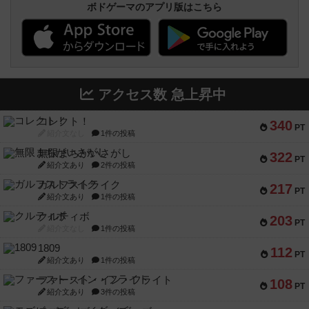
ボドゲーマのアプリ版はこちら
アクセス数 急上昇中
コレクト！
340
PT
紹介文なし
1件の投稿
無限まちがいさがし
322
PT
紹介文あり
2件の投稿
ガルフストライク
217
PT
紹介文あり
1件の投稿
クルティボ
203
PT
紹介文なし
1件の投稿
1809
112
PT
紹介文あり
1件の投稿
ファースト・イン・フライト
108
PT
紹介文あり
3件の投稿