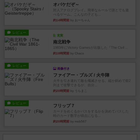
オバケだぞ～
対人アナログプレイ。簡単なルールで誰とでも遊
べるゲーム。こんなの子ども...
約14時間前
by おーちゃん
レビュー
充実
南北戦争
1983年にVictory Gamesが出版した『The Civil ...
約18時間前
by Chaco
レビュー
画像付き
ファイアー・ブルズ / 火牛陣
火牛を引き連れて敵を殲滅させる。縦か斜めで前2
列まで攻撃できるが、自分...
約20時間前
by うらまこ
レビュー
フリップ７
カードをめくるかパスをするかを決めてパスした
時のカード数字が得点になる...
約20時間前
by mob567