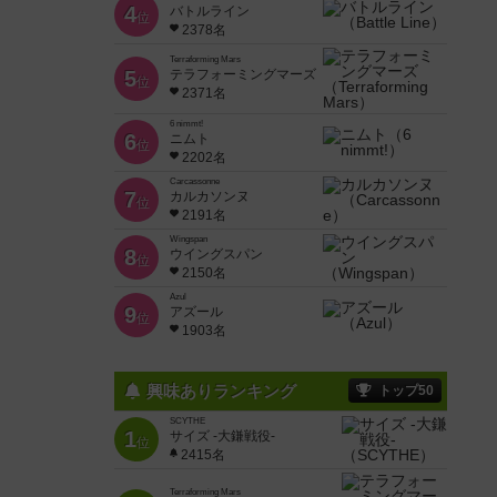
4
バトルライン
位
2378名
Terraforming Mars
5
テラフォーミングマーズ
位
2371名
6 nimmt!
6
ニムト
位
2202名
Carcassonne
7
カルカソンヌ
位
2191名
Wingspan
8
ウイングスパン
位
2150名
Azul
9
アズール
位
1903名
興味ありランキング
トップ50
SCYTHE
1
サイズ -大鎌戦役-
位
2415名
Terraforming Mars