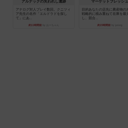
アルナックの失われし遺跡
マーケットフレッシ
アナログ対人プレイ数回。クニツィ
目的あなたの店先に農産物の
ア先生の名作「エルドラドを探し
戦略的に積み重ねて在庫を最
て」にあ...
し、競合...
約11時間前
by おーちゃん
約15時間前
by jurong