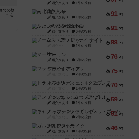
PT
紹介文あり
1件の投稿
5までの数
南北戦争
91
PT
。これを
紹介文あり
1件の投稿
ふたつの城の物語
91
PT
紹介文あり
6件の投稿
ノームズ・アット・ナイト
88
PT
紹介文なし
1件の投稿
マーリン
76
PT
紹介文あり
6件の投稿
フラットアイアン
75
PT
紹介文なし
2件の投稿
トランスオリエント・エクスプレス
70
PT
紹介文なし
1件の投稿
アンブッシュ！：ムーブアウト！
59
PT
紹介文あり
1件の投稿
キャプテン・フリップ：イスラ・ボンバ
51
PT
紹介文なし
2件の投稿
ガルフストライク
46
PT
紹介文あり
1件の投稿