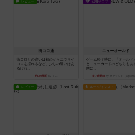
レビュー
戦略やコツ
街コロ通
ニューオールド
街コロとの違いは初めから二つサイ
ゲーム終了時に、「オールド
コロを振れるなど、少しの違いはあ
とニューカードのどちらもある
るけれ...
態に...
約6時間前
by くみ
約7時間前
by オグランド（Ogulan
レビュー
ルール/インスト