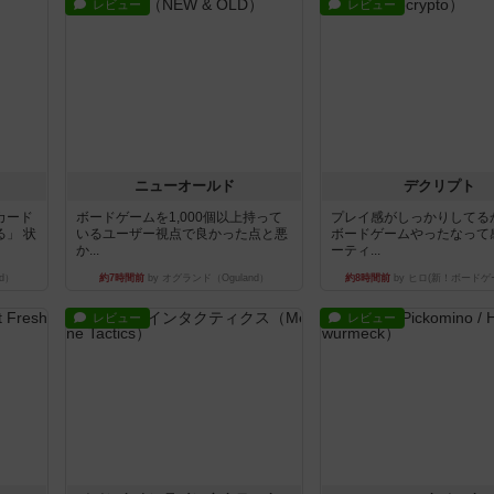
レビュー
レビュー
ニューオールド
デクリプト
カード
ボードゲームを1,000個以上持って
プレイ感がしっかりしてる
」 状
いるユーザー視点で良かった点と悪
ボードゲームやったなって
か...
ーティ...
d）
約7時間前
by オグランド（Oguland）
約8時間前
by ヒロ(新！ボードゲ
レビュー
レビュー