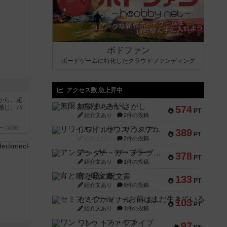
ボドファン
ボードゲームに特化したクラウドファンディング
アクセス数 急上昇中
から、超
無限まちがいさがし
感じ。パ
574
PT
紹介文あり
2件の投稿
ーム家族)
リワイルド：サウスアメリカ
389
PT
紹介文なし
2件の投稿
アンダー・ザ・テーブラー
378
PT
紹介文あり
1件の投稿
宵と暁の呪文書
133
PT
紹介文あり
8件の投稿
セミファイナル ～お前はまだ生きている～
103
PT
紹介文あり
1件の投稿
ワン・トゥ・ファイブ
97