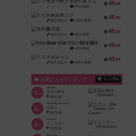
エコーズ・オブ・タイム
45
PT
紹介文なし
8件の投稿
スカルキング
45
PT
紹介文あり
12件の投稿
海兵隊
45
PT
紹介文あり
1件の投稿
Bitter End ブタペスト救出作戦
45
PT
紹介文なし
1件の投稿
ドコジャン
42
PT
紹介文あり
10件の投稿
お気に入りランキング
トップ50
Splendor
1
宝石の煌き
位
4041名
Die Siedler von Catan
2
カタン
位
3616名
Dominion
3
ドミニオン
位
2530名
Battle Line