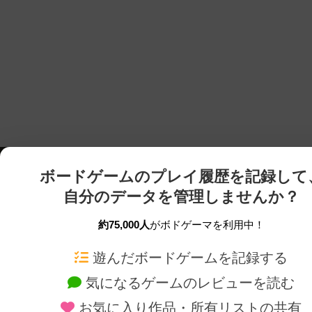
ボードゲームのプレイ履歴を記録して
自分のデータを管理しませんか？
約75,000人
がボドゲーマを利用中！
ボドゲーマTOP
ボードゲーム通販
遊んだボードゲームを記録する
気になるゲームのレビューを読む
ボードゲームを検索する
新作・再入荷情報
お気に入り作品・所有リストの共有
ボードゲームの新着レビュー
定番ボードゲームの通販