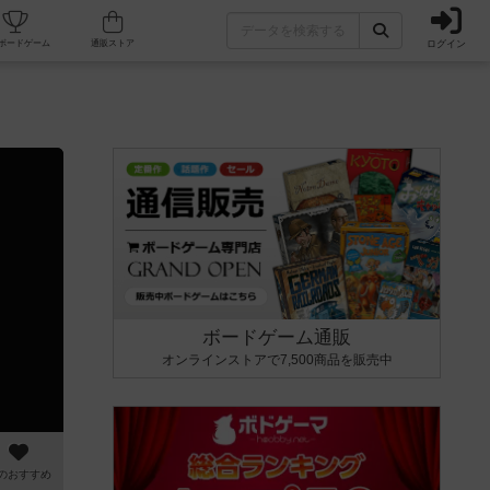
ログイン
カフェ/店舗
人気ボードゲーム
通販ストア
ボードゲーム通販
オンラインストアで7,500商品を販売中
のおすすめ