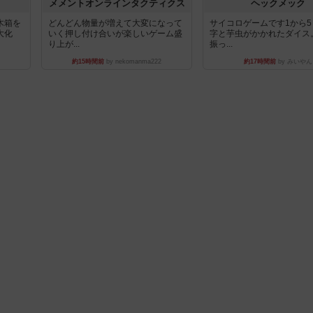
ュ
メメントオンラインタクティクス
ヘックメック
木箱を
どんどん物量が増えて大変になって
サイコロゲームです1から
大化
いく押し付け合いが楽しいゲーム盛
字と芋虫がかかれたダイス
り上が...
振っ...
約15時間前
by nekomanma222
約17時間前
by みいやん