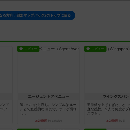
なる方舟：追加マップパック2のトップに戻る
レビュー
レビュー
エージェントアベニュー
ウイングスパン
シンプ
追いついたら勝ち。シンプルな ルー
期待値を上げすぎた、とい
♪(＾
ルとで直感的な 目的で、ボドゲ慣れ
直な感想。２人で何度かプ
し...
こでも...
約1時間前
by daisdice
約2時間前
by S