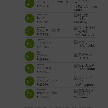
2
テラフォーミングマーズ
位
2395名
Stone Garden
3
枯山水
位
2280名
Viticulture
4
ワイナリーの四季
位
2272名
Agricola
5
アグリコラ
位
2120名
Azul
6
アズール
位
2034名
Splendor
7
宝石の煌き
位
2029名
Wingspan
8
ウイングスパン
位
2006名
7 Wonders
9
世界の七不思議
位
1920名
※Apple、Apple のロゴ は、米国および他の国々で登録された