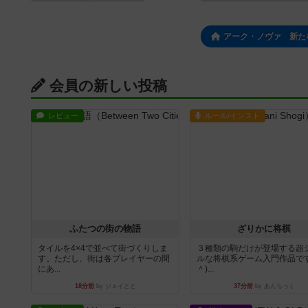
アーク・ノヴァ 新た
会員の新しい投稿
レビュー
ルール/インスト
ふたつの街の物語
ざりかに将棋
タイルを4×4で並べて街づくりしま
３種類の駒だけが登場する超
す。ただし、街は各プレイヤーの間
ルな将棋系ゲーム入門作品です
にあ...
＾)...
18分前
by ジェイとと
37分前
by あんちっく