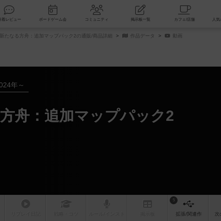
索
新着レビュー
ボードゲーム会
コミュニティ
掲示板一覧
新たなる方舟：追加マップパック2の通販/商品詳細
作品データ
動画
024年～
方舟：追加マップパック2
5
リプレイ
日記
戦略
・コツ
ルール
/インスト
掲示板
拡張/関連
作
次