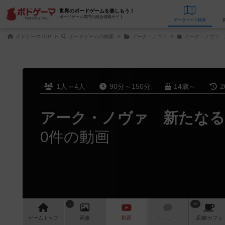
世界のボードゲームを楽しもう！
ボードゲーム専門の総合情報サイト
データベース
検
ボドゲーマTOP
ボードゲームの検索
アーク・ノヴァ
アーク・ノヴァ 
1人～4人
90分～150分
14歳～
2
アーク・ノヴァ 新たなる
0件の動画
1
20
ゲーム
トップ
画像
動画
レビュー
店舗/
カフェ