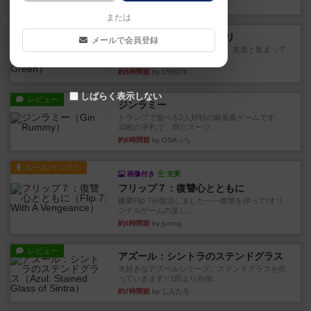
約1時間前
by おーちゃん
または
レビュー
ナンジャモンジャ・ミドリ
メールで会員登録
私は吃音を持っているのですが、友達と集まって
このゲームをした際、3ゲー...
約5時間前
by 155973
しばらく表示しない
レビュー
ジンラミー
トランプで遊べる2人対戦の麻雀風ゲームです。
10枚の手札で、同じスーツ...
約6時間前
by OSAっち
ルール/インスト
画像付き
充実
フリップ７：復讐心とともに
概要Flip 7が復活しました――復讐を伴って!オリ
ジナルゲームの楽し...
約6時間前
by jurong
レビュー
アズール：シントラのステンドグラス
大好きなアズールシリーズ。ステンドグラスを作
っていきます✨1部より自由...
約7時間前
by しんたろ