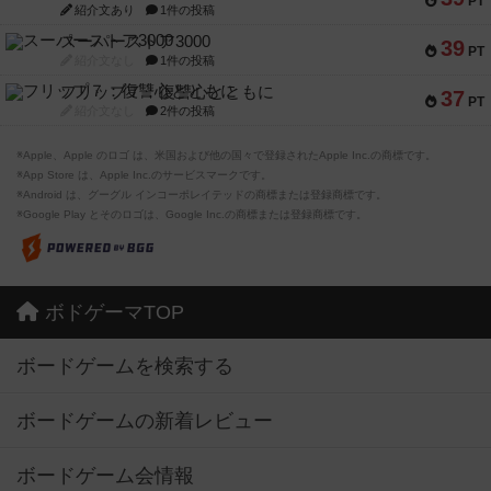
PT
紹介文あり
1件の投稿
スーパーストア3000
39
PT
紹介文なし
1件の投稿
フリップ７：復讐心とともに
37
PT
紹介文なし
2件の投稿
※Apple、Apple のロゴ は、米国および他の国々で登録されたApple Inc.の商標です。
※App Store は、Apple Inc.のサービスマークです。
※Android は、グーグル インコーポレイテッドの商標または登録商標です。
※Google Play とそのロゴは、Google Inc.の商標または登録商標です。
ボドゲーマTOP
ボードゲームを検索する
ボードゲームの新着レビュー
ボードゲーム会情報