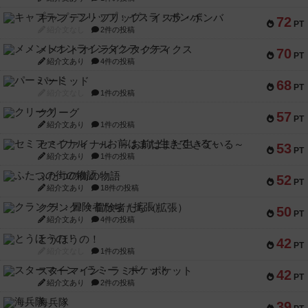
キャプテン・フリップ：イスラ・ボンバ
72
PT
紹介文なし
2件の投稿
メメントオンラインタクティクス
70
PT
紹介文あり
4件の投稿
パーミッド
68
PT
紹介文なし
1件の投稿
クリーグ
57
PT
紹介文あり
1件の投稿
セミファイナル ～お前はまだ生きている～
53
PT
紹介文あり
1件の投稿
ふたつの街の物語
52
PT
紹介文あり
18件の投稿
クランク! ：冒険者たち（拡張）
50
PT
紹介文あり
4件の投稿
とうほうの！
42
PT
紹介文なし
1件の投稿
スターマイン・ラミー ポケット
42
PT
紹介文あり
2件の投稿
海兵隊
39