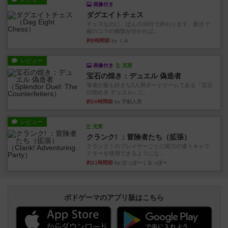
画像付き
ダグエイトチェス
チェスなのに、ほんの10分で終わります。動きで
敵のコマの種類が分かれば...
約9時間前
by くみ
レビュー
画像付き
充実
宝石の煌き：デュエル 偽造者
筆者が最も好きな2人用ボードゲームである『宝石
の煌めき デュエル』に、...
約10時間前
by 手動人形
レビュー
充実
クランク! ：冒険者たち（拡張）
クランク！のプレイヤーごとに能力の違うキャラ
クターを使用できるようにな...
約11時間前
by ぽっぽーくるっぽー
ボドゲーマのアプリ版はこちら