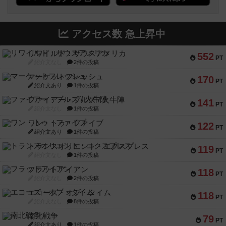
アクセス数 急上昇中
リワイルド：サウスアメリカ
552
PT
紹介文なし
2件の投稿
マーケットフレッシュ
170
PT
紹介文あり
1件の投稿
ファイアー・ブルズ / 火牛陣
141
PT
紹介文なし
1件の投稿
ワン・トゥ・ファイブ
122
PT
紹介文あり
1件の投稿
トランスオリエント・エクスプレス
119
PT
紹介文なし
1件の投稿
フラットアイアン
118
PT
紹介文なし
2件の投稿
エコーズ・オブ・タイム
118
PT
紹介文なし
8件の投稿
南北戦争
79
PT
紹介文あり
1件の投稿