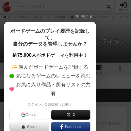
ログイン
閉じる
ボドゲーマTOP
ボードゲームの検索
アルカンシェル モンスタートリックテイキ
ボードゲームのプレイ履歴を記録し
て、
アルカンシェル モンスタートリックテイキン
自分のデータを管理しませんか？
グゲーム
拡張/関連作品 0件
約75,000人
がボドゲーマを利用中！
遊んだボードゲームを記録する
2
1
14
トップ
画像
動画
レビュー
カフェ
気になるゲームのレビューを読む
お気に入り作品・所有リストの共
有
会員の新しい投稿
ログイン / 会員登録（10秒）
レビュー
充実
Google
X
フィッシェン
デジタルソロプレイ。毒のあるゲームを作るあの
Apple
Facebook
人がデザイン。箱絵からもう...