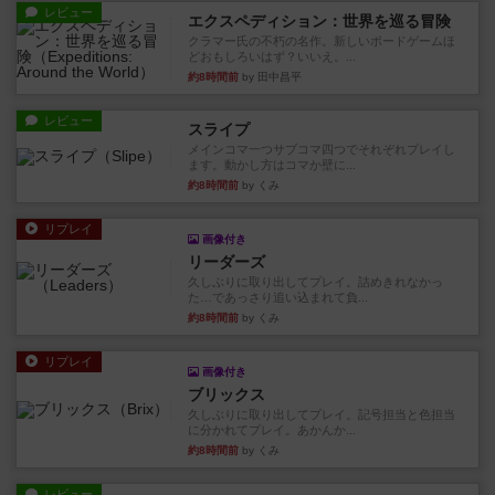
レビュー
エクスペディション：世界を巡る冒険
クラマー氏の不朽の名作。新しいボードゲームほ
どおもしろいはず？いいえ。...
約8時間前
by 田中昌平
レビュー
スライプ
メインコマ一つサブコマ四つでそれぞれプレイし
ます。動かし方はコマか壁に...
約8時間前
by くみ
リプレイ
画像付き
リーダーズ
久しぶりに取り出してプレイ。詰めきれなかっ
た…であっさり追い込まれて負...
約8時間前
by くみ
リプレイ
画像付き
ブリックス
久しぶりに取り出してプレイ。記号担当と色担当
に分かれてプレイ。あかんか...
約8時間前
by くみ
レビュー