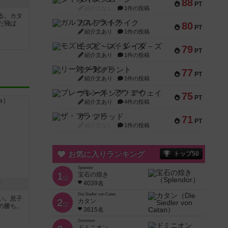
88
ィ
PT
紹介文なし
1件の投稿
る。カタ
ガルフストライク
だ飛ば
80
PT
紹介文あり
1件の投稿
モズビ－ズ・レイダ－ズ
79
PT
紹介文あり
1件の投稿
リー対グラント
77
PT
紹介文あり
1件の投稿
ブレーキング・アウェイ
75
PT
紹介文あり
4件の投稿
ザ・フラッド
71
PT
紹介文なし
1件の投稿
お気に入りランキング
トップ50
Splendor
1
宝石の煌き
位
4039名
ド
Die Siedler von Catan
い。息子
2
カタン
位
の勝ち。
3615名
Dominion
ドミニオン