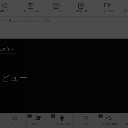
索
新着レビュー
ボードゲーム会
コミュニティ
掲示板一覧
ー
エンタングルさんさんの投稿
999年～
ル
レビュー
1
1
1
リプレイ
日記
戦略
・コツ
ルール
/インスト
掲示板
拡張/関連
作
次