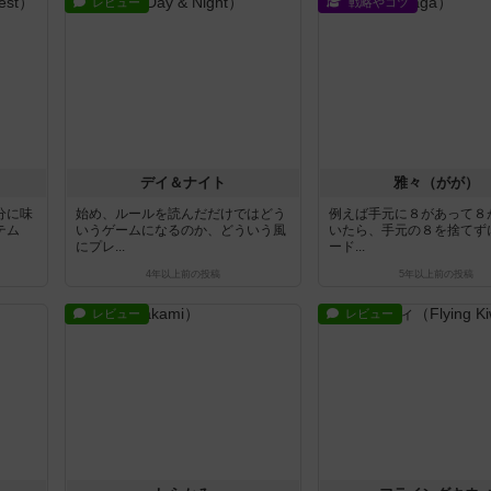
レビュー
戦略やコツ
デイ＆ナイト
雅々（がが）
分に味
始め、ルールを読んだだけではどう
例えば手元に８があって８
テム
いうゲームになるのか、どういう風
いたら、手元の８を捨てず
にプレ...
ード...
4年以上前
の投稿
5年以上前
の投稿
レビュー
レビュー