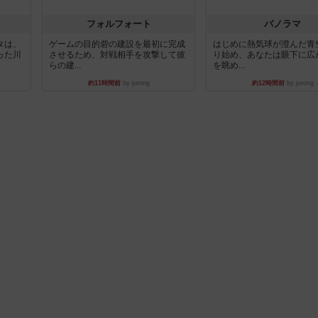
フォルフォート
パノラマ
タは、
ゲームの目的砦の建設を最初に完成
はじめに熱気球が澄んだ青
った川
させるため、対戦相手を攻撃して彼
り始め、あなたは眼下に広
らの建...
を眺め...
約11時間前
by jurong
約12時間前
by jurong