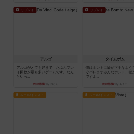
リプレイ
リプレイ
アルゴ
タイムボム
アルゴがとても好きで、たぶんプレ
僕はホントに嘘が下手なよう
イ回数が最も多いゲームです。なん
ぐバレますみんなホント、嘘
といっ...
ですよ...
約9時間前
by おとん
約9時間前
by あまる
ルール/インスト
ルール/インスト