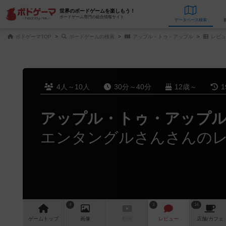
世界のボードゲームを楽しもう！
ボードゲーム専門の総合情報サイト
データベース
検
ボドゲーマTOP
ボードゲームの検索
アップル・トゥ・アップル
レビュ
4人～10人
30分～40分
12歳～
1
アップル・トゥ・アップ
エンタングルさんさんの
4
3
14
ゲーム
トップ
画像
動画
レビュー
店舗/
カフェ