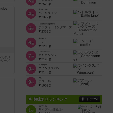
3
位
2528名
Battle Line
4
バトルライン
位
2377名
Terraforming Mars
5
テラフォーミングマーズ
位
2369名
6 nimmt!
6
ニムト
位
2200名
Carcassonne
7
カルカソンヌ
位
ンした１
2190名
シリーズ
Wingspan
8
ウイングスパン
位
2148名
Azul
9
アズール
位
1902名
興味ありランキング
トップ50
SCYTHE
1
サイズ -大鎌戦役-
位