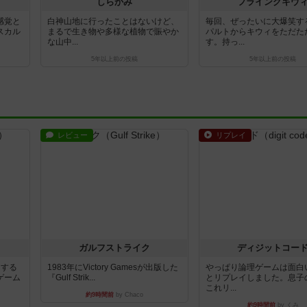
しらかみ
フライングキウ
感覚と
白神山地に行ったことはないけど、
毎回、ぜったいに大爆笑す
スカル
まるで生き物や多様な植物で賑やか
パルトからキウィをただた
な山中...
す。持っ...
5年以上前
の投稿
5年以上前
の投稿
レビュー
リプレイ
ガルフストライク
ディジットコー
イする
1983年にVictory Gamesが出版した
やっぱり論理ゲームは面白
ゲーム
『Gulf Strik...
とリプレイしました。息子
これリ...
約9時間前
by Chaco
約9時間前
by くみ