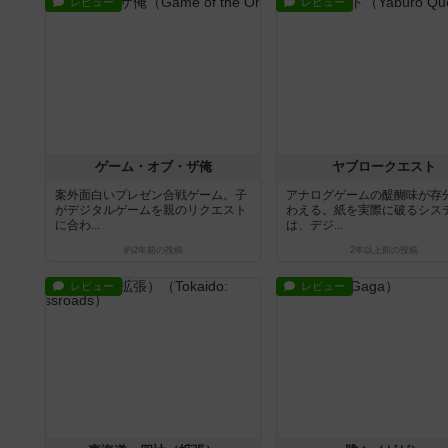
レビュー
レビュー
ゲーム・オブ・ザ俺
ヤブロークエスト
案外面白いプレゼン合戦ゲーム。子
アナログゲームの醍醐味が存
がデジタルゲームを親のリクエスト
わえる。紙を実際に破るシス
に合わ...
は、デジ...
約2年前
の投稿
2年以上前
の投稿
レビュー
レビュー