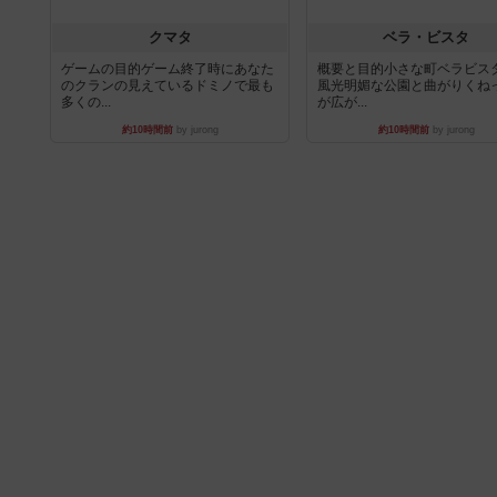
クマタ
ベラ・ビスタ
ゲームの目的ゲーム終了時にあなた
概要と目的小さな町ベラビス
のクランの見えているドミノで最も
風光明媚な公園と曲がりくね
多くの...
が広が...
約10時間前
by jurong
約10時間前
by jurong