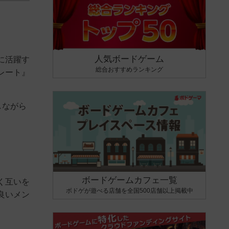
人気ボードゲーム
に活躍す
総合おすすめランキング
レート』
しながら
。
ボードゲームカフェ一覧
く互いを
ボドゲが遊べる店舗を全国500店舗以上掲載中
良いメン