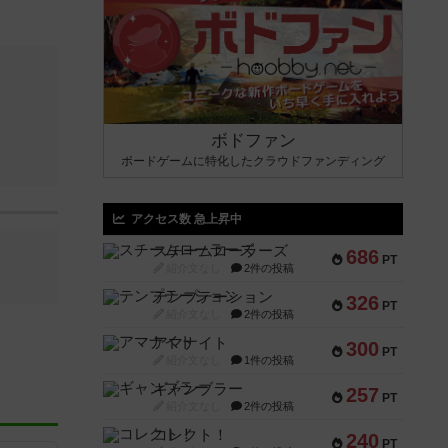
ボドファン
ボードゲームに特化したクラウドファンディング
アクセス数 急上昇中
スチームローラーズ
686
PT
紹介文なし
2件の投稿
テンプテーション
326
PT
紹介文なし
2件の投稿
アマナイト
300
PT
紹介文なし
1件の投稿
ギャンブラー
257
PT
紹介文なし
2件の投稿
コレクト！
240
PT