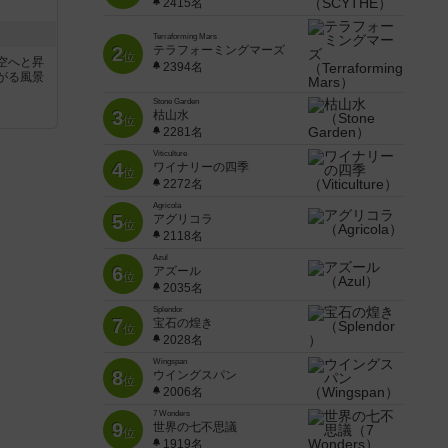
2415名
Terraforming Mars
2
テラフォーミングマーズ
位
空へと昇
2394名
がる風景
Stone Garden
3
枯山水
位
2281名
Viticulture
4
ワイナリーの四季
位
2272名
Agricola
5
アグリコラ
位
2118名
Azul
6
アズール
位
2035名
Splendor
7
宝石の煌き
位
2028名
Wingspan
8
ウイングスパン
位
2006名
7 Wonders
9
世界の七不思議
位
1919名