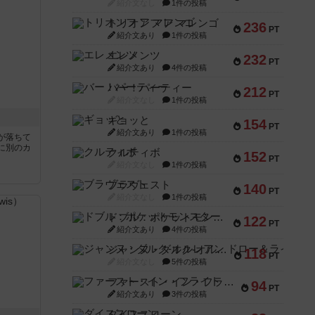
紹介文なし
1件の投稿
トリオンフ ア マレンゴ
236
PT
紹介文あり
1件の投稿
エレメンツ
232
PT
紹介文あり
4件の投稿
バー！パーティー
212
PT
紹介文なし
1件の投稿
ギョッと
154
PT
紹介文あり
1件の投稿
が落ちて
に別のカ
クルティボ
152
PT
紹介文なし
1件の投稿
ブラヴェスト
140
PT
紹介文なし
1件の投稿
ドブル：ポケットモンスター
122
PT
紹介文あり
4件の投稿
ジャンヌ・ダルク-オルレアン ドロー＆ライト
118
PT
紹介文なし
5件の投稿
ファースト・イン・フライト
94
PT
紹介文あり
3件の投稿
ダイススローン