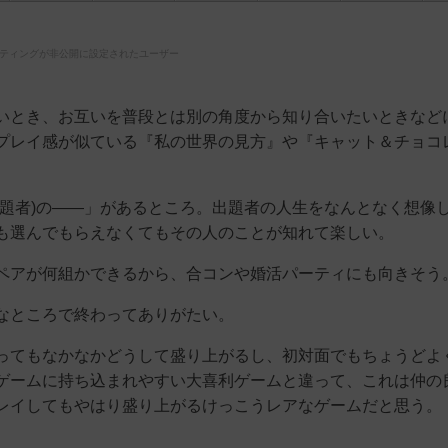
ティングが非公開に設定されたユーザー
いとき、お互いを普段とは別の角度から知り合いたいときなど
プレイ感が似ている『私の世界の見方』や『キャット＆チョコ
出題者)の——」があるところ。出題者の人生をなんとなく想像
も選んでもらえなくてもその人のことが知れて楽しい。
ペアが何組かできるから、合コンや婚活パーティにも向きそう
なところで終わってありがたい。
ってもなかなかどうして盛り上がるし、初対面でもちょうどよ
ゲームに持ち込まれやすい大喜利ゲームと違って、これは仲の
レイしてもやはり盛り上がるけっこうレアなゲームだと思う。