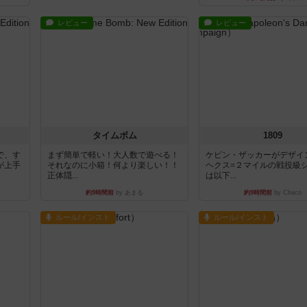
レビュー
レビュー
タイムボム
1809
で、す
まず簡単で軽い！大人数で遊べる！
ケビン・ザッカーがデザイ
が上手
それなのに小箱！何より楽しい！！
ヘクス=２マイルの戦役級
正体隠...
は以下...
約9時間前
by あまる
約9時間前
by Chaco
ルール/インスト
ルール/インスト