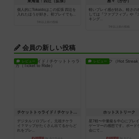
東海道：四辻（拡張）
雅々（がが）
個人的にTokaidoはこの拡張 四辻を
軽いプレイ感が好み。軽さの
入れたほうが好き。初プレイでも...
しては『ファブフィブ』や『
キング...
5年以上前
の投稿
5年以上前
の投稿
会員の新しい投稿
レビュー
レビュー
チケットトゥライド / チケットトゥライドアメリカ
ホットストリーク
デジタルソロプレイ。元祖チケラ
星7軽〜中量級を中心にプレ
イ？マップがたくさん出てるからど
ゲーマーの感想です。ボード
れをプレ...
会にて...
約2時間前
by おーちゃん
約8時間前
by おとん