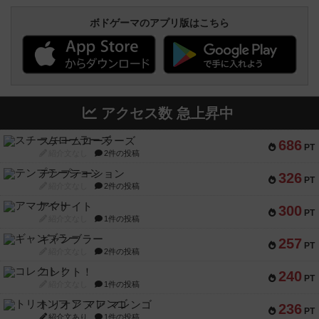
ボドゲーマのアプリ版はこちら
アクセス数 急上昇中
スチームローラーズ
686
PT
紹介文なし
2件の投稿
テンプテーション
326
PT
紹介文なし
2件の投稿
アマナイト
300
PT
紹介文なし
1件の投稿
ギャンブラー
257
PT
紹介文なし
2件の投稿
コレクト！
240
PT
紹介文なし
1件の投稿
トリオンフ ア マレンゴ
236
PT
紹介文あり
1件の投稿