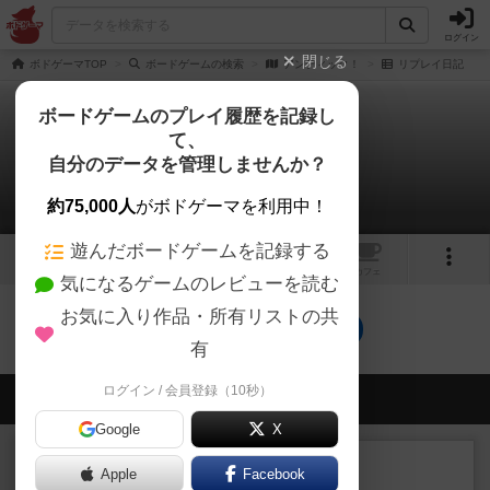
ログイン
閉じる
ボドゲーマTOP
ボードゲームの検索
アンティック！
リプレイ日記
ボードゲームのプレイ履歴を記録し
て、
アンティック！
自分のデータを管理しませんか？
0件のリプレイ日記
約75,000人
がボドゲーマを利用中！
遊んだボードゲームを記録する
1
トップ
画像
動画
レビュー
カフェ
気になるゲームのレビューを読む
お気に入り作品・所有リストの共
アンティック！のトップに戻る
有
ログイン / 会員登録（10秒）
会員の新しい投稿
Google
X
レビュー
充実
Apple
Facebook
宵と暁の呪文書