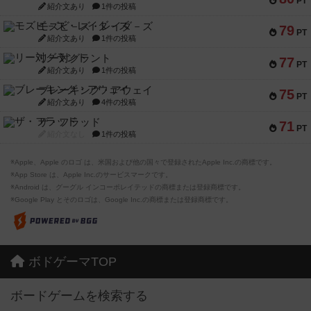
PT
紹介文あり
1件の投稿
モズビ－ズ・レイダ－ズ
79
PT
紹介文あり
1件の投稿
リー対グラント
77
PT
紹介文あり
1件の投稿
ブレーキング・アウェイ
75
PT
紹介文あり
4件の投稿
ザ・フラッド
71
PT
紹介文なし
1件の投稿
※Apple、Apple のロゴ は、米国および他の国々で登録されたApple Inc.の商標です。
※App Store は、Apple Inc.のサービスマークです。
※Android は、グーグル インコーポレイテッドの商標または登録商標です。
※Google Play とそのロゴは、Google Inc.の商標または登録商標です。
ボドゲーマTOP
ボードゲームを検索する