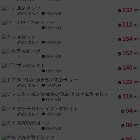
エレメンツ
232
PT
紹介文あり
4件の投稿
バー！パーティー
212
PT
紹介文なし
1件の投稿
ギョッと
154
PT
紹介文あり
1件の投稿
クルティボ
152
PT
紹介文なし
1件の投稿
ブラヴェスト
140
PT
紹介文なし
1件の投稿
ドブル：ポケットモンスター
122
PT
紹介文あり
4件の投稿
ジャンヌ・ダルク-オルレアン ドロー＆ライト
118
PT
紹介文なし
5件の投稿
ファースト・イン・フライト
94
PT
紹介文あり
3件の投稿
ダイススローン
88
PT
紹介文なし
1件の投稿
ガルフストライク
80