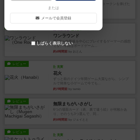
4/5点呪文を修得したり使い魔にトークンを捧げた
または
りして得点を増やしてい...
33分前
by ワタル
メールで会員登録
レビュー
画像付き
充実
ワンラウンド
星5軽〜中量級を中心にプレイするゲーマーの感想
しばらく表示しない
です。今回はボードゲーム...
約4時間前
by おとん
レビュー
充実
花火
ずっと前のドイツ年間ゲーム大賞ながら、シンプ
ルで簡単な小ゲームで今でも...
約7時間前
by tamio
レビュー
無限まちがいさがし
6つの場面カード（表、裏で違う絵）が何枚かあ
り、そのうち3つ選んで、同...
約9時間前
by ジェイとと
レビュー
充実