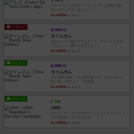
アルゴ
アルゴがとても好きで、たぶんプレイ回数が最も
多いゲームです。なんといっ...
約19時間前
by おとん
リプレイ
画像付き
タイムボム
僕はホントに嘘が下手なようで、すぐバレますみ
んなホント、嘘が上手ですよ...
約19時間前
by あまる
レビュー
画像付き
タイムボム
まず簡単で軽い！大人数で遊べる！それなのに小
箱！何より楽しい！！正体隠...
約19時間前
by あまる
レビュー
充実
1809
ケビン・ザッカーがデザインした１ヘクス=２マイ
ルの戦役級シリーズは以下...
約19時間前
by Chaco