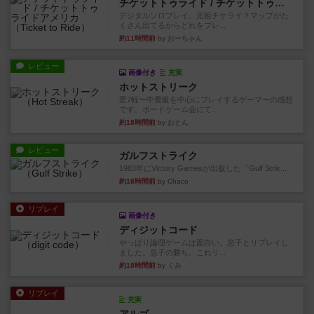
チケットトゥライド / チケットトゥライドアメリカ
デジタルソロプレイ。元祖チケライ？マップがた
くさん出てるからどれをプレ...
約11時間前
by おーちゃん
レビュー
画像付き
充実
ホットストリーク
星7軽〜中量級を中心にプレイするゲーマーの感想
です。ボードゲーム会にて...
約18時間前
by おとん
レビュー
ガルフストライク
1983年にVictory Gamesが出版した『Gulf Strik...
約18時間前
by Chaco
リプレイ
画像付き
ディジットコード
やっぱり論理ゲームは面白い。息子とリプレイし
ました。息子の勝ち。これリ...
約18時間前
by くみ
リプレイ
充実