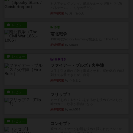
対人アナログプレイ。簡単なルールで誰とでも遊
べるゲーム。こんなの子ども...
約2時間前
by おーちゃん
レビュー
充実
南北戦争
1983年にVictory Gamesが出版した『The Civil ...
約6時間前
by Chaco
レビュー
画像付き
ファイアー・ブルズ / 火牛陣
火牛を引き連れて敵を殲滅させる。縦か斜めで前2
列まで攻撃できるが、自分...
約8時間前
by うらまこ
レビュー
フリップ７
カードをめくるかパスをするかを決めてパスした
時のカード数字が得点になる...
約8時間前
by mob567
レビュー
コンセプト
親のプレイヤーがお題を決めて限られたヒントの