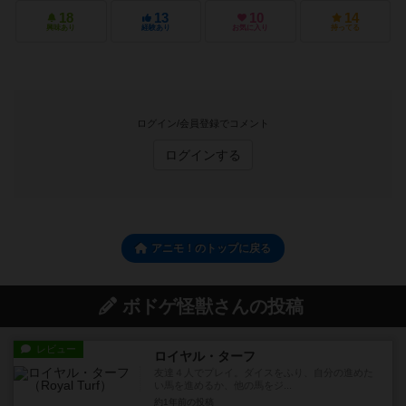
18
13
10
14
興味あり
経験あり
お気に入り
持ってる
ログイン/会員登録でコメント
ログインする
アニモ！のトップに戻る
ボドゲ怪獣さんの投稿
レビュー
ロイヤル・ターフ
友達４人でプレイ。ダイスをふり、自分の進めた
い馬を進めるか、他の馬をジ...
約1年前
の投稿