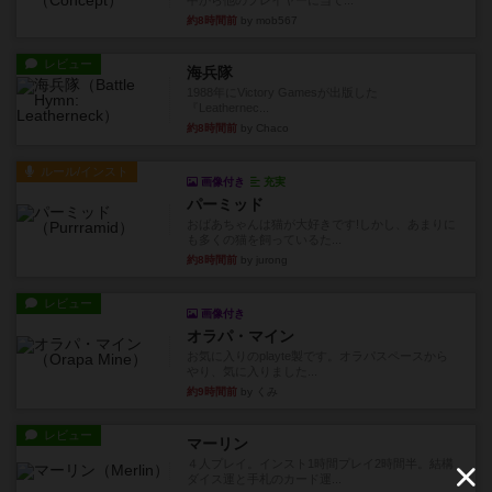
中から他のプレイヤーに当て...
約8時間前
by mob567
レビュー
海兵隊
1988年にVictory Gamesが出版した
『Leathernec...
約8時間前
by Chaco
ルール/インスト
画像付き
充実
パーミッド
おばあちゃんは猫が大好きです!しかし、あまりに
も多くの猫を飼っているた...
約8時間前
by jurong
レビュー
画像付き
オラパ・マイン
お気に入りのplayte製です。オラパスペースから
やり、気に入りました...
約9時間前
by くみ
レビュー
マーリン
４人プレイ。インスト1時間プレイ2時間半。結構
ダイス運と手札のカード運...