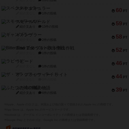
スペクタキュラー
60
PT
紹介文なし
1件の投稿
スモールワールド
59
PT
紹介文あり
13件の投稿
ギャンブラー
58
PT
紹介文なし
2件の投稿
Bitter End ブタペスト救出作戦
52
PT
紹介文なし
1件の投稿
ラピード
46
PT
紹介文なし
1件の投稿
ザ・フラッフィー・ライト
44
PT
紹介文なし
0件の投稿
ふたつの城の物語
39
PT
紹介文あり
6件の投稿
※Apple、Apple のロゴ は、米国および他の国々で登録されたApple Inc.の商標です。
※App Store は、Apple Inc.のサービスマークです。
※Android は、グーグル インコーポレイテッドの商標または登録商標です。
※Google Play とそのロゴは、Google Inc.の商標または登録商標です。