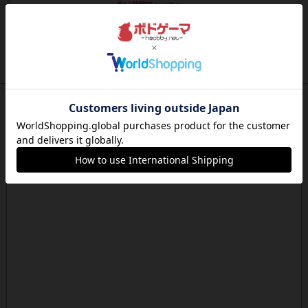
約10時間前
by oliber
レビュー
アンブッシュ！：シルバースター
1987年にVictory Gamesが出版した『Silver Sta...
約10時間前
by Chaco