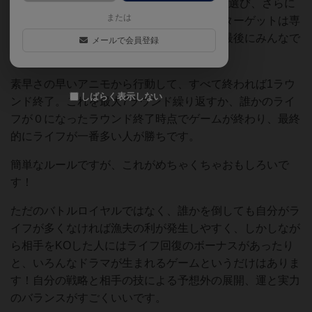
ードに書いてある2つの技のうち好きな方を選び、さらに
または
誰をターゲットにするかを選びます。技とターゲットは専
用チップがあり、これらも裏向きに出し、最後にみんなで
メールで会員登録
表向きにします。
素早さの早いアニモから行動して、すべて終われば1ラウ
しばらく表示しない
ンド終了。これを最大7ラウンド繰り返すか、誰かのライ
フが０になったラウンド終了時点でゲームが終わり、最終
的にライフが一番多い人が勝ちです。
簡単なルールですが、これがめちゃくちゃおもしろいで
す！
ただのバトルロイヤルではなく、誰かを倒しても自分がラ
イフが多くなければ漁夫の利が発生しやすく、しかしなが
ら相手をKOした人にはライフ回復のボーナスがあったり
と、いろんなドラマが生まれるゲームというだけはありま
す！自分の戦略と相手の技による予想外の展開、運と実力
のバランスがすごくいいです。