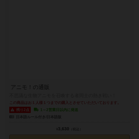
アニモ！の通販
不思議な生物アニモを召喚する者同士の熱き戦い！
この商品はお１人様１つまでの購入とさせていただいております。
残り2点
1～2営業日以内に発送
日本語ルール付き/日本語版
3,630
¥
（税込）