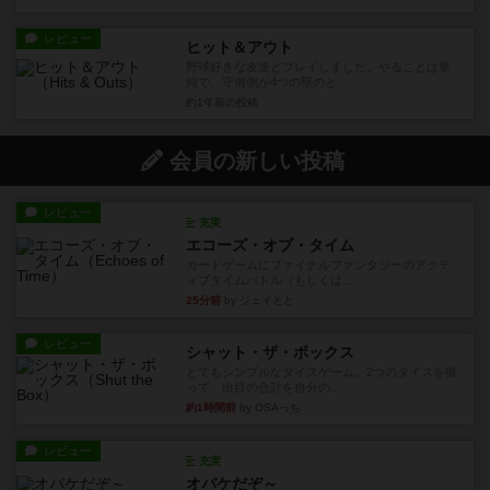
レビュー
ヒット＆アウト
野球好きな友達とプレイしました。やることは単
純で、守備側が4つの塁のと...
約1年前
の投稿
会員の新しい投稿
レビュー
充実
エコーズ・オブ・タイム
カードゲームにファイナルファンタジーのアクテ
ィブタイムバトル（もしくは...
25分前
by ジェイとと
レビュー
シャット・ザ・ボックス
とてもシンプルなダイスゲーム。2つのダイスを振
って、出目の合計を自分の...
約1時間前
by OSAっち
レビュー
充実
オバケだぞ～