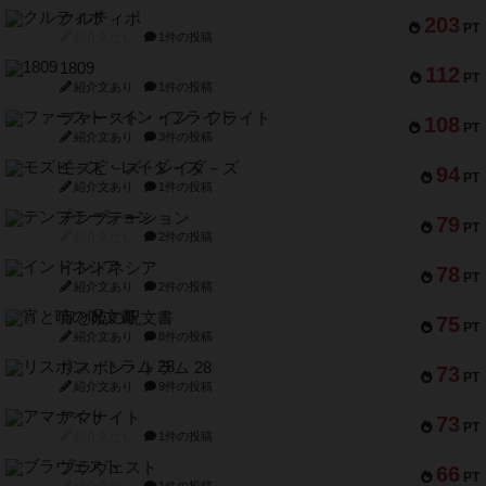
クルティボ
203
PT
紹介文なし
1件の投稿
1809
112
PT
紹介文あり
1件の投稿
ファースト・イン・フライト
108
PT
紹介文あり
3件の投稿
モズビ－ズ・レイダ－ズ
94
PT
紹介文あり
1件の投稿
テンプテーション
79
PT
紹介文なし
2件の投稿
インドネシア
78
PT
紹介文あり
2件の投稿
宵と暁の呪文書
75
PT
紹介文あり
8件の投稿
リスボン・トラム 28
73
PT
紹介文あり
9件の投稿
アマナイト
73
PT
紹介文なし
1件の投稿
ブラヴェスト
66
PT
紹介文なし
1件の投稿