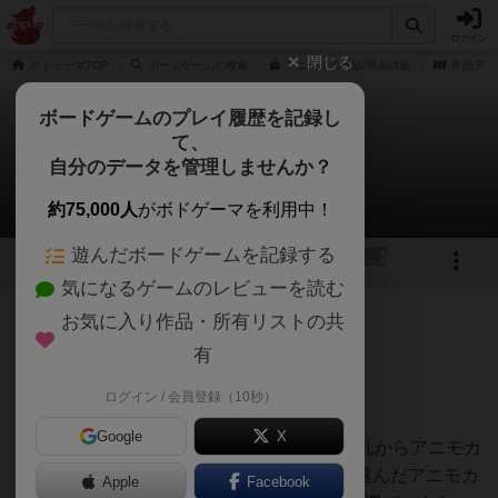
ログイン
閉じる
ボドゲーマTOP
ボードゲームの検索
アニモ！の通販/商品詳細
作品デー
ボードゲームのプレイ履歴を記録し
て、
アニモ！
自分のデータを管理しませんか？
ボドゲ怪獣さんのレビュー
約75,000人
がボドゲーマを利用中！
遊んだボードゲームを記録する
3
3
トップ
画像
動画
レビュー
カフェ
気になるゲームのレビューを読む
お気に入り作品・所有リストの共
223名
3名
0
約1年前
有
ログイン / 会員登録（10秒）
友達４人でプレイ。
Google
X
全員ライフが10からスタート、配られた手札からアニモカ
ードを１枚選び裏向きに出します。そして選んだアニモカ
Apple
Facebook