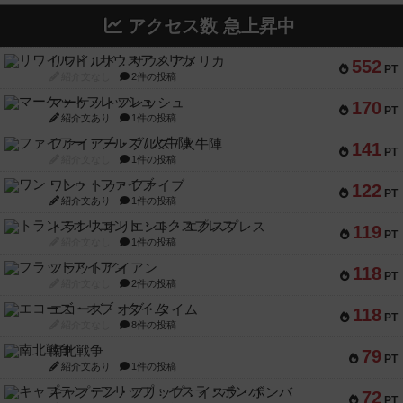
アクセス数 急上昇中
リワイルド：サウスアメリカ
552
PT
紹介文なし
2件の投稿
マーケットフレッシュ
170
PT
紹介文あり
1件の投稿
ファイアー・ブルズ / 火牛陣
141
PT
紹介文なし
1件の投稿
ワン・トゥ・ファイブ
122
PT
紹介文あり
1件の投稿
トランスオリエント・エクスプレス
119
PT
紹介文なし
1件の投稿
フラットアイアン
118
PT
紹介文なし
2件の投稿
エコーズ・オブ・タイム
118
PT
紹介文なし
8件の投稿
南北戦争
79
PT
紹介文あり
1件の投稿
キャプテン・フリップ：イスラ・ボンバ
72
PT