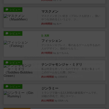
レビュー
マスクメン
マスクメンすごい好き（プロレスも好き）。強い
やつを決めるというより、ジ...
約5時間前
by わー
レビュー
充実
フィッシェン
デジタルソロプレイ。毒のあるゲームを作るあの
人がデザイン。箱絵からもう...
約7時間前
by おーちゃん
レビュー
ナンジャモンジャ・ミドリ
私は吃音を持っているのですが、友達と集まって
このゲームをした際、3ゲー...
約10時間前
by 155973
レビュー
ジンラミー
トランプで遊べる2人対戦の麻雀風ゲームです。
10枚の手札で、同じスーツ...
約12時間前
by OSAっち