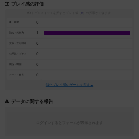
プレイ感の評価
トグルスイッチを押すとプレイ感（
※
）の投票ができます
0
運・確率
1
戦略・判断力
0
交渉・立ち回り
0
心理戦・ブラフ
0
攻防・戦闘
0
アート・外見
似たプレイ感のゲームを探す→
データに関する報告
ログインするとフォームが表示されます