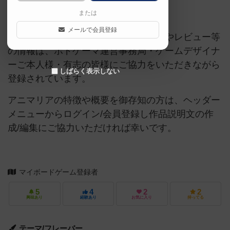
または
ご協力ください
メールで会員登録
当サイトに掲載されている作品説明文やレビュー等
の情報は、ボドゲーマ運営事務局・ゲームデザイナ
ーご本人様・有志の皆様にご協力をいただきながら
しばらく表示しない
登録されています。
アニマリアの特徴や概要を御存知の方は、ヘッダー
メニューからログイン/会員登録し作品説明文の作
成/編集にご協力いただければ幸いです。
マイボードゲーム登録者
5
4
2
2
興味あり
経験あり
お気に入り
持ってる
テーマ/フレーバー