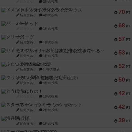
紹介文なし
2件の投稿
メメントオンラインタクティクス
70
PT
紹介文あり
4件の投稿
パーミッド
68
PT
紹介文なし
1件の投稿
クリーグ
57
PT
紹介文あり
1件の投稿
セミファイナル ～お前はまだ生きている～
53
PT
紹介文あり
1件の投稿
ふたつの街の物語
52
PT
紹介文あり
18件の投稿
クランク! ：冒険者たち（拡張）
50
PT
紹介文あり
4件の投稿
とうほうの！
42
PT
紹介文なし
1件の投稿
スターマイン・ラミー ポケット
42
PT
紹介文あり
2件の投稿
海兵隊
39
PT
紹介文あり
1件の投稿