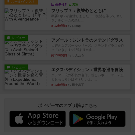
ルール/インスト
画像付き
充実
フリップ７：復讐心とともに
概要Flip 7が復活しました――復讐を伴って!オリ
ジナルゲームの楽し...
約12時間前
by jurong
レビュー
アズール：シントラのステンドグラス
大好きなアズールシリーズ。ステンドグラスを作
っていきます✨1部より自由...
約13時間前
by しんたろ
レビュー
エクスペディション：世界を巡る冒険
クラマー氏の不朽の名作。新しいボードゲームほ
どおもしろいはず？いいえ。...
約13時間前
by 田中昌平
ボドゲーマのアプリ版はこちら