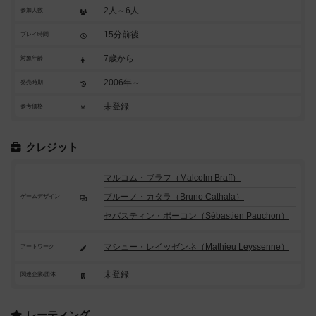
2人～6人
参加人数
15分前後
プレイ時間
7歳から
対象年齢
2006年～
発売時期
未登録
参考価格
クレジット
マルコム・ブラフ（Malcolm Braff）
ブルーノ・カタラ（Bruno Cathala）
ゲームデザイン
セバスティン・ポーコン（Sébastien Pauchon）
マシュー・レイッゼンネ（Mathieu Leyssenne）
アートワーク
未登録
関連企業/団体
レーティング