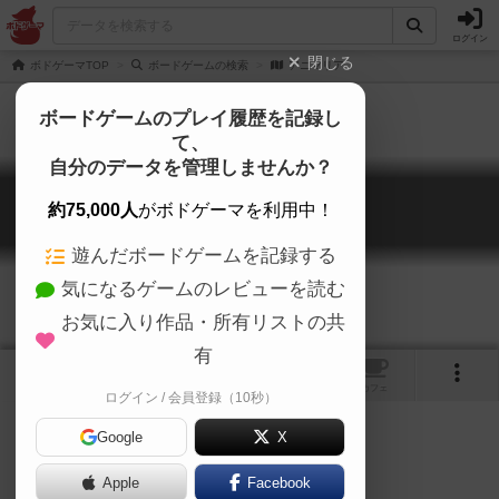
ログイン
閉じる
ボドゲーマTOP
ボードゲームの検索
アニマリア
ボードゲームのプレイ履歴を記録し
て、
自分のデータを管理しませんか？
アニマリア
約75,000人
がボドゲーマを利用中！
Animalia
遊んだボードゲームを記録する
気になるゲームのレビューを読む
お気に入り作品・所有リストの共
有
1
トップ
画像
動画
レビュー
カフェ
ログイン / 会員登録（10秒）
Google
X
動物
Apple
Facebook