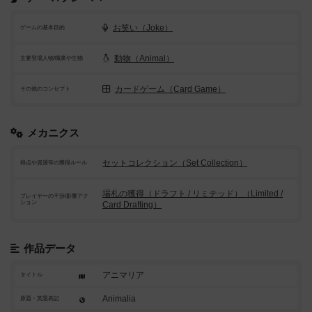
お笑い（Joke）
ゲームの基本目的
動物（Animal）
主要登場人物/職業や生物
カードゲーム（Card Game）
その他のコンセプト
メカニクス
セットコレクション（Set Collection）
得点や資源等の獲得ルール
場札の獲得（ドラフト / リミテッド）（Limited /
プレイヤーの干渉/影響アク
ション
Card Drafting）
作品データ
アニマリア
タイトル
Animalia
原題・英題表記