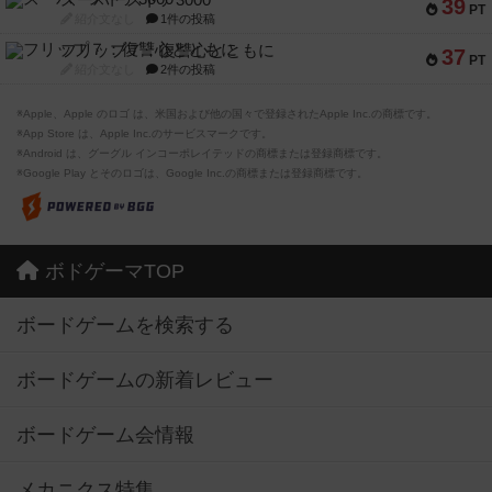
スーパーストア3000
39
PT
紹介文なし
1件の投稿
フリップ７：復讐心とともに
37
PT
紹介文なし
2件の投稿
※Apple、Apple のロゴ は、米国および他の国々で登録されたApple Inc.の商標です。
※App Store は、Apple Inc.のサービスマークです。
※Android は、グーグル インコーポレイテッドの商標または登録商標です。
※Google Play とそのロゴは、Google Inc.の商標または登録商標です。
ボドゲーマTOP
ボードゲームを検索する
ボードゲームの新着レビュー
ボードゲーム会情報
メカニクス特集