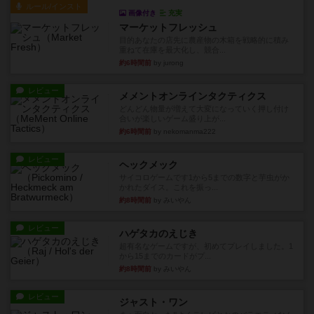
ルール/インスト
画像付き
充実
マーケットフレッシュ
目的あなたの店先に農産物の木箱を戦略的に積み
重ねて在庫を最大化し、競合...
約6時間前
by jurong
レビュー
メメントオンラインタクティクス
どんどん物量が増えて大変になっていく押し付け
合いが楽しいゲーム盛り上が...
約6時間前
by nekomanma222
レビュー
ヘックメック
サイコロゲームです1から5までの数字と芋虫がか
かれたダイス。これを振っ...
約8時間前
by みいやん
レビュー
ハゲタカのえじき
超有名なゲームですが、初めてプレイしました。1
から15までのカードがプ...
約8時間前
by みいやん
レビュー
ジャスト・ワン