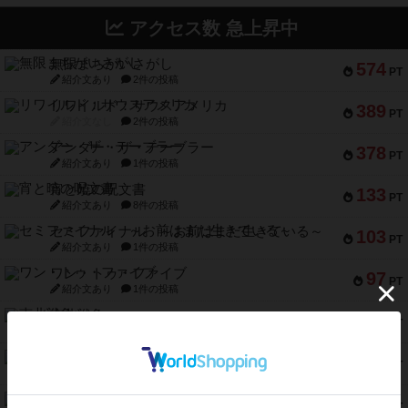
アクセス数 急上昇中
無限まちがいさがし
574
PT
紹介文あり
2件の投稿
リワイルド：サウスアメリカ
389
PT
紹介文なし
2件の投稿
アンダー・ザ・テーブラー
378
PT
紹介文あり
1件の投稿
宵と暁の呪文書
133
PT
紹介文あり
8件の投稿
セミファイナル ～お前はまだ生きている～
103
PT
紹介文あり
1件の投稿
ワン・トゥ・ファイブ
97
PT
紹介文あり
1件の投稿
南北戦争
91
PT
紹介文あり
1件の投稿
ふたつの城の物語
91
PT
紹介文あり
6件の投稿
ノームズ・アット・ナイト
88
PT