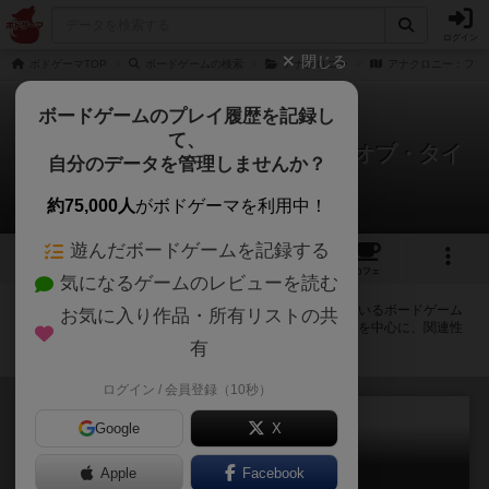
ログイン
閉じる
ボドゲーマTOP
ボードゲームの検索
アナクロニー
アナクロニー：フラ
ボードゲームのプレイ履歴を記録し
て、
アナクロニー：フラクチャーズ・オブ・タイ
自分のデータを管理しませんか？
ム
拡張/関連作品 2件
約75,000人
がボドゲーマを利用中！
遊んだボードゲームを記録する
1
2
トップ
画像
動画
レビュー
カフェ
気になるゲームのレビューを読む
アナクロニー：フラクチャーズ・オブ・タイムに紐付いているボードゲーム
お気に入り作品・所有リストの共
一覧です。拡張版・続編・リメイク版などの同じシリーズを中心に、関連性
の強い作品をまとめています。
有
ログイン / 会員登録（10秒）
Google
X
Apple
Facebook
アナクロニー