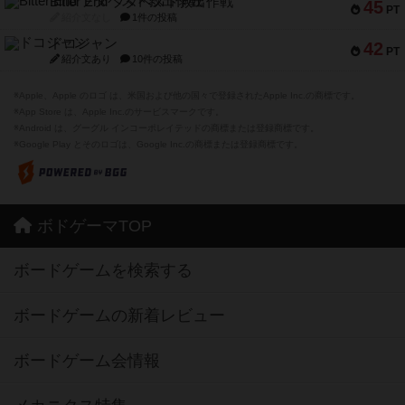
Bitter End ブタペスト救出作戦
45
PT
紹介文なし
1件の投稿
ドコジャン
42
PT
紹介文あり
10件の投稿
※Apple、Apple のロゴ は、米国および他の国々で登録されたApple Inc.の商標です。
※App Store は、Apple Inc.のサービスマークです。
※Android は、グーグル インコーポレイテッドの商標または登録商標です。
※Google Play とそのロゴは、Google Inc.の商標または登録商標です。
ボドゲーマTOP
ボードゲームを検索する
ボードゲームの新着レビュー
ボードゲーム会情報