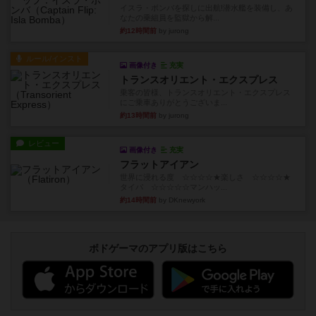
イスラ・ボンバを探しに出航!潜水艦を装備し、あ
なたの乗組員を監獄から解...
約12時間前
by jurong
ルール/インスト
画像付き
充実
トランスオリエント・エクスプレス
乗客の皆様、トランスオリエント・エクスプレス
にご乗車ありがとうございま...
約13時間前
by jurong
レビュー
画像付き
充実
フラットアイアン
世界に浸れる度 ☆☆☆☆★楽しさ ☆☆☆☆★
タイパ ☆☆☆☆☆マンハッ...
約14時間前
by DKnewyork
ボドゲーマのアプリ版はこちら