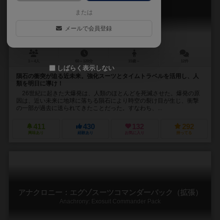
Anachrony
または
メールで会員登録
1～4人
60～120分
15歳～
12件
しばらく表示しない
隕石の衝突が迫る近未来。強化スーツとタイムトラベルを活用し、人
類を明日に導け！
26世紀に起きた大爆発は、人類のほとんどを死滅させた。爆発の原
因は、近い未来に地球に落ちる隕石により時空の裂け目が生じ、衝撃
の一部が過去に送られてきたことだった。すなわち、...
411
430
132
292
興味あり
経験あり
お気に入り
持ってる
アナクロニー：エグゾスーツコマンダーパック（拡張）
Anachrony: Exosuit Commander Pack