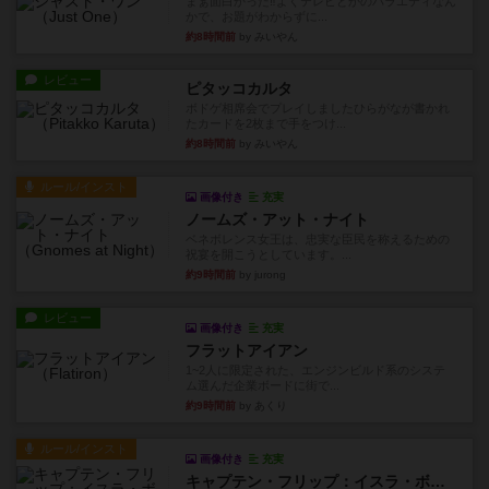
まぁ面白かった‼️よくテレビとかのバラエティなん
かで、お題がわからずに...
約8時間前
by みいやん
レビュー
ピタッコカルタ
ボドゲ相席会でプレイしましたひらがなが書かれ
たカードを2枚まで手をつけ...
約8時間前
by みいやん
ルール/インスト
画像付き
充実
ノームズ・アット・ナイト
ベネボレンス女王は、忠実な臣民を称えるための
祝宴を開こうとしています。...
約9時間前
by jurong
レビュー
画像付き
充実
フラットアイアン
1~2人に限定された、エンジンビルド系のシステ
ム選んだ企業ボードに街で...
約9時間前
by あくり
ルール/インスト
画像付き
充実
キャプテン・フリップ：イスラ・ボンバ