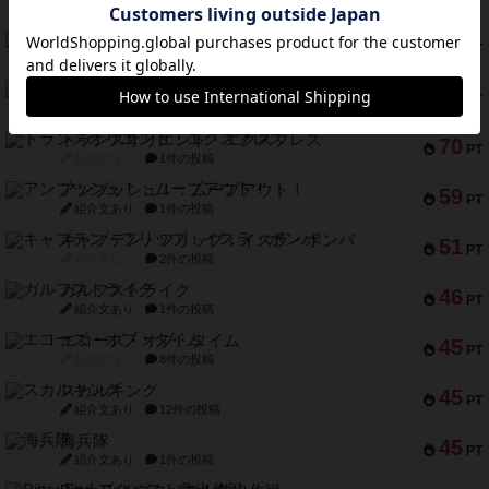
紹介文なし
1件の投稿
マーリン
76
PT
紹介文あり
6件の投稿
フラットアイアン
75
PT
紹介文なし
2件の投稿
トランスオリエント・エクスプレス
70
PT
紹介文なし
1件の投稿
アンブッシュ！：ムーブアウト！
59
PT
紹介文あり
1件の投稿
キャプテン・フリップ：イスラ・ボンバ
51
PT
紹介文なし
2件の投稿
ガルフストライク
46
PT
紹介文あり
1件の投稿
エコーズ・オブ・タイム
45
PT
紹介文なし
8件の投稿
スカルキング
45
PT
紹介文あり
12件の投稿
海兵隊
45
PT
紹介文あり
1件の投稿