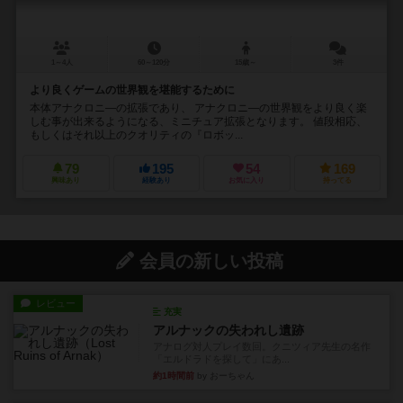
1～4人
60～120分
15歳～
3件
より良くゲームの世界観を堪能するために
本体アナクロニ―の拡張であり、 アナクロニ―の世界観をより良く楽
しむ事が出来るようになる、ミニチュア拡張となります。 値段相応、
もしくはそれ以上のクオリティの『ロボッ...
79
195
54
169
興味あり
経験あり
お気に入り
持ってる
会員の新しい投稿
レビュー
充実
アルナックの失われし遺跡
アナログ対人プレイ数回。クニツィア先生の名作
「エルドラドを探して」にあ...
約1時間前
by おーちゃん