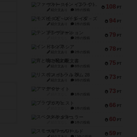
ファースト・イン・フライト
108
PT
紹介文あり
3件の投稿
モズビ－ズ・レイダ－ズ
94
PT
紹介文あり
1件の投稿
テンプテーション
79
PT
紹介文なし
2件の投稿
インドネシア
78
PT
紹介文あり
2件の投稿
宵と暁の呪文書
75
PT
紹介文あり
8件の投稿
リスボン・トラム 28
73
PT
紹介文あり
9件の投稿
アマナイト
73
PT
紹介文なし
1件の投稿
ブラヴェスト
66
PT
紹介文なし
1件の投稿
スペクタキュラー
60
PT
紹介文なし
1件の投稿
スモールワールド
59
PT
紹介文あり
13件の投稿