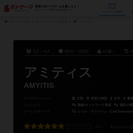
世界のボードゲームを楽しもう！
ボードゲーム専門の総合情報サイト
データベース
検
ボドゲーマTOP
ボードゲームの検索
アミティス
2人～4人
60分～120分
12歳～
2
アミティス
AMYITIS
テーマ/フレーバー
：
文明
世界の神話
古代
農業
メカニクス
：
路線/ネットワーク形成
場札の獲
ゲームデザイナー
：
シリル・デメージュ（Cyril Demaeg
レーティング