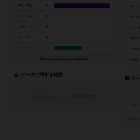
2
戦略・判断力
原題・英
0
交渉・立ち回り
参加人数
0
心理戦・ブラフ
プレイ時
0
攻防・戦闘
対象年齢
1
アート・外見
発売時期
似たプレイ感のゲームを探す→
参考価格
データに関する報告
ク
ゲームデ
ログインするとフォームが表示されます
アートワ
関連企業