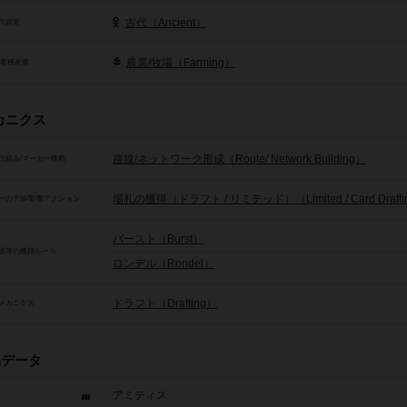
古代（Ancient）
代背景
農業/牧場（Farming）
/各種産業
カニクス
路線/ネットワーク形成（Route/ Network Building）
仕組み/マーカー移動
場札の獲得（ドラフト / リミテッド）（Limited / Card Drafti
ーの干渉/影響アクション
バースト（Burst）
源等の獲得ルール
ロンデル（Rondel）
ドラフト（Drafting）
メカニクス
品データ
アミティス