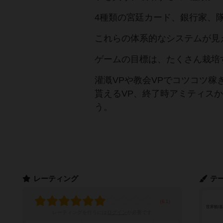
4種類の宮廷カード、銀行家、
これらの体系的なシステムが見
ゲームの目標は、たくさん栽培
灌漑VPや教会VPでコツコツ稼
貰えるVP、終了時アミティス
う。
レーティング
テ
世界観/
レーティングを行うには
ログイン
が必要です