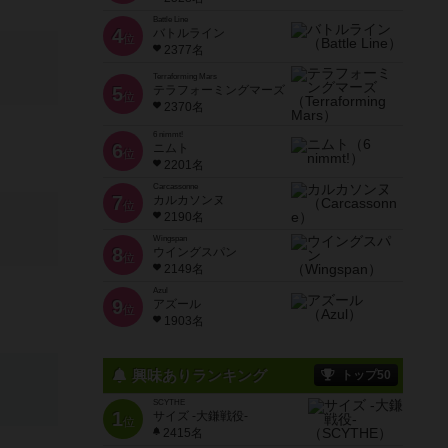
Battle Line
4
バトルライン
位
2377名
Terraforming Mars
5
テラフォーミングマーズ
位
2370名
6 nimmt!
6
ニムト
位
2201名
Carcassonne
7
カルカソンヌ
位
2190名
Wingspan
8
ウイングスパン
位
2149名
Azul
9
アズール
位
1903名
興味ありランキング
トップ50
SCYTHE
1
サイズ -大鎌戦役-
位
2415名