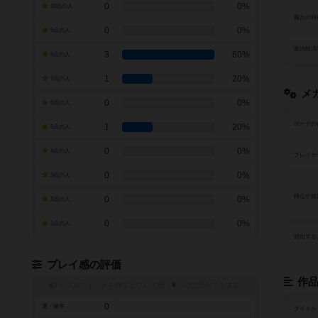
0
0%
10点の人
舞台の時
0
0%
9点の人
政治経済
3
60%
8点の人
1
20%
7点の人
メ
0
0%
6点の人
ボードの
1
20%
5点の人
0
0%
4点の人
プレイヤ
0
0%
3点の人
得点や資
0
0%
2点の人
0
0%
1点の人
頻出する
プレイ感の評価
作
トグルスイッチを押すとプレイ感（
※
）の投票ができます
0
運・確率
タイトル