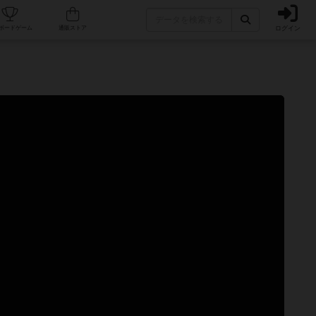
ログイン
カフェ/店舗
人気ボードゲーム
通販ストア