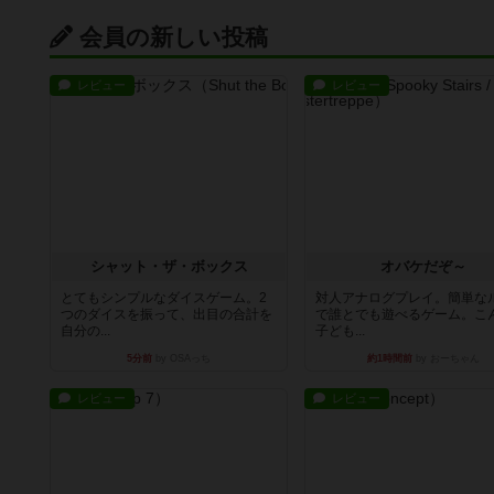
会員の新しい投稿
レビュー
レビュー
シャット・ザ・ボックス
オバケだぞ～
とてもシンプルなダイスゲーム。2
対人アナログプレイ。簡単な
つのダイスを振って、出目の合計を
で誰とでも遊べるゲーム。こ
自分の...
子ども...
5分前
by OSAっち
約1時間前
by おーちゃん
レビュー
レビュー