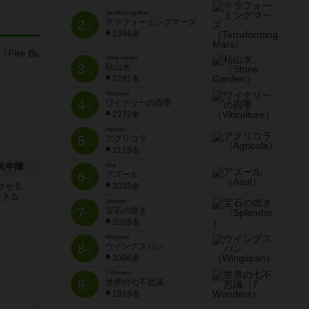
Terraforming Mars
2
テラフォーミングマーズ
位
2394名
Stone Garden
3
枯山水
位
2281名
Viticulture
4
ワイナリーの四季
位
2272名
Agricola
5
アグリコラ
位
2119名
 火牛陣
Azul
6
アズール
位
させる。
2035名
できる
Splendor
7
宝石の煌き
位
2028名
Wingspan
8
ウイングスパン
位
2006名
7 Wonders
9
世界の七不思議
位
1919名