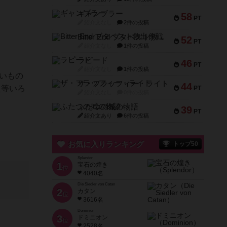
ギャンブラー
58
PT
紹介文なし
2件の投稿
Bitter End ブタペスト救出作戦
52
PT
紹介文なし
1件の投稿
ラピード
46
PT
紹介文なし
1件の投稿
いもの
ザ・フラッフィー・ライト
44
え等いろ
PT
紹介文なし
0件の投稿
ふたつの城の物語
39
PT
紹介文あり
6件の投稿
お気に入りランキング
トップ50
Splendor
1
宝石の煌き
位
4040名
Die Siedler von Catan
2
カタン
位
3616名
Dominion
3
ドミニオン
位
2528名