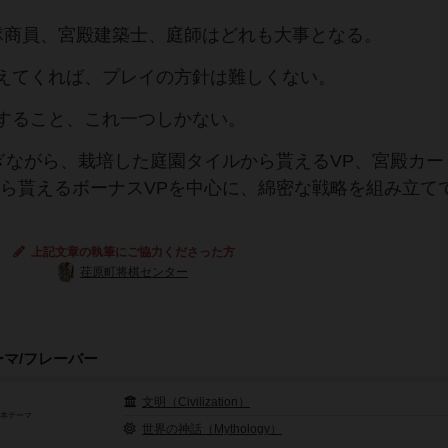
隊商員、宮殿建築士、庭師はどれも大事となる。
えてくれば、プレイの方針は難しくない。
すること、これ一つしかない。
ぎながら、栽培した庭園タイルから貰えるVP、宮殿カー
から貰えるボーナスVPを中心に、綿密な戦略を組み立て
上記文章の執筆にご協力くださった方
荏原町将棋センター
ーマ/フレーバー
文明（Civilization）
基本テーマ
世界の神話（Mythology）