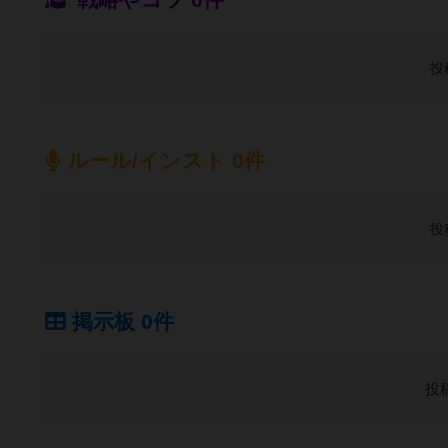
投
ルール/インスト 0件
投
掲示板 0件
投