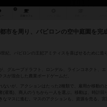
4
ュー
店舗/
カフェ
リプレイ
日記
戦略
・コツ
ルール
都市を周り、バビロンの空中庭園を完
6世紀、バビロンの王妃アミティスを喜ばせるために造
が、グループドラフト、ロンデル、ラインコネクト、エ
クスが混合した農業ボードゲームだ。
れないが、アクションはたった2種類で、雇用か移動の
者(灌漑)、商人のうちから一人を選ぶ。移動は、時計回
きなマスに進む。マスのアクションも、資源を売る、宮