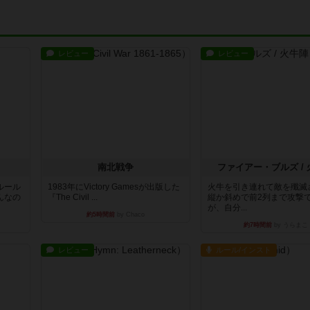
レビュー
レビュー
南北戦争
ファイアー・ブルズ /
ルール
1983年にVictory Gamesが出版した
火牛を引き連れて敵を殲滅
んなの
『The Civil ...
縦か斜めで前2列まで攻撃
が、自分...
約5時間前
by Chaco
約7時間前
by うらまこ
レビュー
ルール/インスト