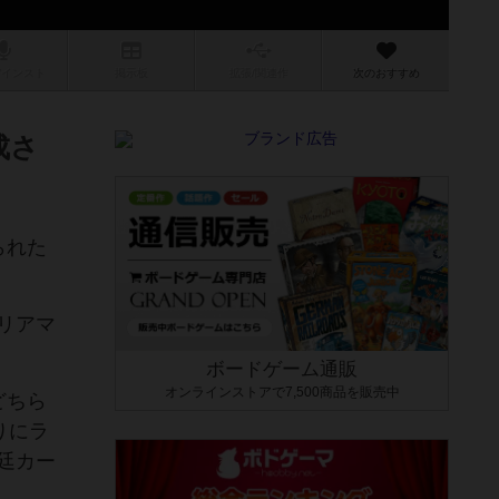
/インスト
掲示板
拡張/関連
作
次のおすすめ
成さ
られた
リアマ
ボードゲーム通販
オンラインストアで7,500商品を販売中
どちら
りにラ
廷カー