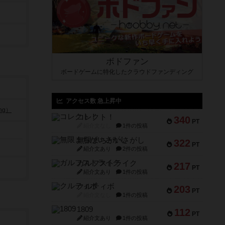
ボドファン
ボードゲームに特化したクラウドファンディング
アクセス数 急上昇中
ng）
コレクト！
340
PT
紹介文なし
1件の投稿
無限まちがいさがし
322
PT
紹介文あり
2件の投稿
ガルフストライク
217
PT
紹介文あり
1件の投稿
クルティボ
203
PT
紹介文なし
1件の投稿
1809
112
PT
紹介文あり
1件の投稿