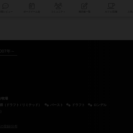
索
新着レビュー
ボードゲーム会
コミュニティ
掲示板一覧
007年～
/牧場
得（ドラフト / リミテッド）
バースト
ドラフト
ロンデル
d）
の登録/分布