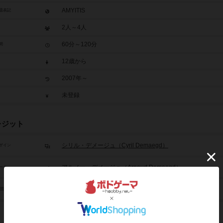
AMYITIS
題表記
2人～4人
60分～120分
間
12歳から
2007年～
未登録
レジット
シリル・デメージュ（Cyril Demaegd）
ザイン
アルノー・デメージュ（Arnaud Demaegd）
ーク
イースタリ ゲームズ（Ystari Games）
/団体