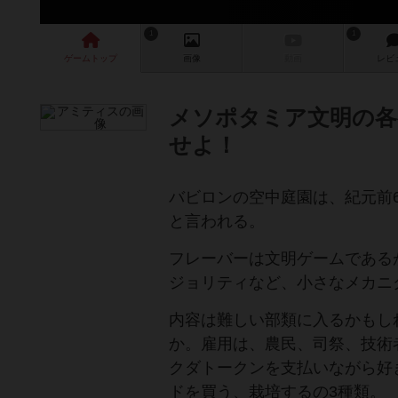
1
1
ゲーム
トップ
画像
動画
レビ
メソポタミア文明の各
せよ！
バビロンの空中庭園は、紀元前
と言われる。
フレーバーは文明ゲームである
ジョリティなど、小さなメカニ
内容は難しい部類に入るかもし
か。雇用は、農民、司祭、技術
クダトークンを支払いながら好
ドを買う、栽培するの3種類。