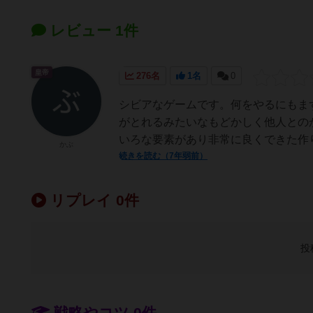
レビュー 1件
皇帝
276名
1名
0
シビアなゲームです。何をやるにもま
がとれるみたいなもどかしく他人との
いろな要素があり非常に良くできた作り
かぶ
続きを読む（7年弱前）
リプレイ 0件
投
戦略やコツ 0件