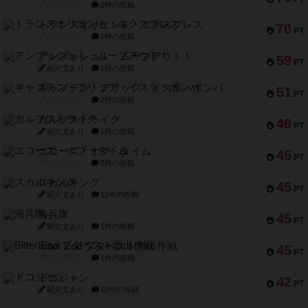
紹介文なし
2件の投稿
トランスオリエント・エクスプレス
70
PT
紹介文なし
1件の投稿
アンブッシュ！：ムーブアウト！
59
PT
紹介文あり
1件の投稿
キャプテン・フリップ：イスラ・ボンバ
51
PT
紹介文なし
2件の投稿
ガルフストライク
46
PT
紹介文あり
1件の投稿
エコーズ・オブ・タイム
45
PT
紹介文なし
8件の投稿
スカルキング
45
PT
紹介文あり
12件の投稿
海兵隊
45
PT
紹介文あり
1件の投稿
Bitter End ブタペスト救出作戦
45
PT
紹介文なし
1件の投稿
ドコジャン
42
PT
紹介文あり
10件の投稿