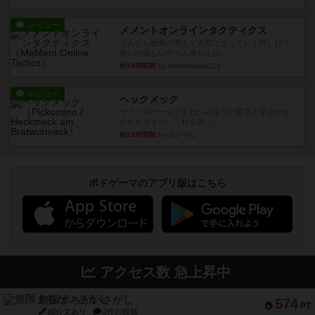
レビュー
メメントオンラインタクティクス
どんどん物量が増えて大変になっていく押し付け
合いが楽しいゲーム盛り上が...
約18時間前
by nekomanma222
レビュー
ヘックメック
サイコロゲームです1から5までの数字と芋虫がか
かれたダイス。これを振っ...
約19時間前
by みいやん
ボドゲーマのアプリ版はこちら
アクセス数 急上昇中
無限まちがいさがし
574
PT
紹介文あり
2件の投稿