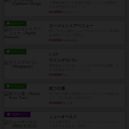
３種類の駒だけが登場する超シンプルな将棋系ゲ
ーム入門作品です♪(＾＾)...
約3時間前
by あんちっく
レビュー
エージェントアベニュー
追いついたら勝ち。シンプルな ルールとで直感的
な 目的で、ボドゲ慣れし...
約3時間前
by daisdice
レビュー
充実
ウイングスパン
期待値を上げすぎた、というのが正直な感想。２
人で何度かプレイ。ここでも...
約4時間前
by S
レビュー
街コロ通
街コロとの違いは初めから二つサイコロを振れる
など、少しの違いはあるけれ...
約9時間前
by くみ
戦略やコツ
ニューオールド
ゲーム終了時に、「オールドカードとニューカー
ドのどちらもある」 状態に...