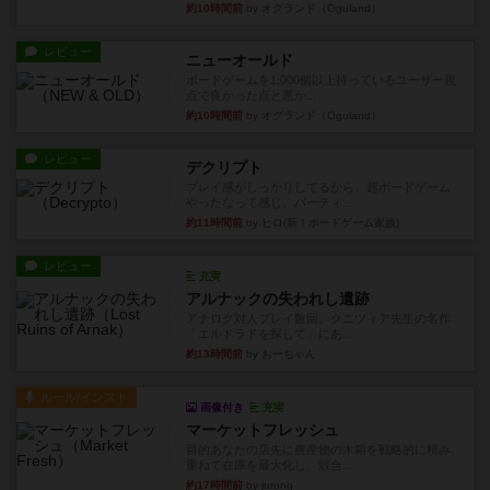
約10時間前
by オグランド（Oguland）
レビュー
ニューオールド
ボードゲームを1,000個以上持っているユーザー視
点で良かった点と悪か...
約10時間前
by オグランド（Oguland）
レビュー
デクリプト
プレイ感がしっかりしてるから、超ボードゲーム
やったなって感じ。パーティ...
約11時間前
by ヒロ(新！ボードゲーム家族)
レビュー
充実
アルナックの失われし遺跡
アナログ対人プレイ数回。クニツィア先生の名作
「エルドラドを探して」にあ...
約13時間前
by おーちゃん
ルール/インスト
画像付き
充実
マーケットフレッシュ
目的あなたの店先に農産物の木箱を戦略的に積み
重ねて在庫を最大化し、競合...
約17時間前
by jurong