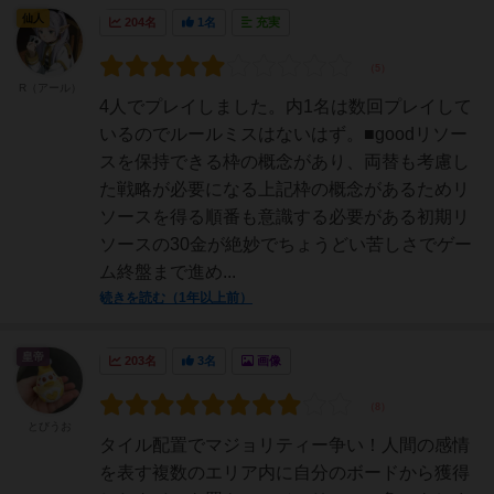
仙人
204名
1名
充実
R（アール）
4人でプレイしました。内1名は数回プレイして
いるのでルールミスはないはず。■goodリソー
スを保持できる枠の概念があり、両替も考慮し
た戦略が必要になる上記枠の概念があるためリ
ソースを得る順番も意識する必要がある初期リ
ソースの30金が絶妙でちょうどい苦しさでゲー
ム終盤まで進め...
続きを読む（1年以上前）
皇帝
203名
3名
画像
とびうお
タイル配置でマジョリティー争い！人間の感情
を表す複数のエリア内に自分のボードから獲得