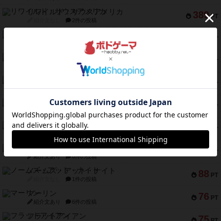
リワイルド：サウスアメリカ
389
PT
紹介文なし
2件の投稿
アンダー・ザ・テーブラー
378
PT
紹介文あり
1件の投稿
宵と暁の呪文書
133
PT
紹介文あり
8件の投稿
セミファイナル ～お前はまだ生きている～
103
PT
紹介文あり
1件の投稿
ワン・トゥ・ファイブ
97
PT
紹介文あり
1件の投稿
南北戦争
91
PT
紹介文あり
1件の投稿
ふたつの城の物語
91
PT
紹介文あり
6件の投稿
ノームズ・アット・ナイト
88
PT
紹介文なし
1件の投稿
マーリン
76
PT
紹介文あり
6件の投稿
フラットアイアン
75
PT