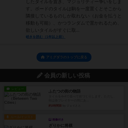
したタイルを置き、マジョリティー争いをしま
す。ボードのタイルは駒を一度置くとそこから
隣接しているものしか取れない（お金を払うと
移動も可能）、かつランダムで置かれるため、
欲しいタイルがすぐに取...
続きを読む（1年以上前）
アミグダラのトップに戻る
会員の新しい投稿
レビュー
ふたつの街の物語
タイルを4×4で並べて街づくりします。ただし、
街は各プレイヤーの間にあ...
約3時間前
by ジェイとと
ルール/インスト
画像付き
ざりかに将棋