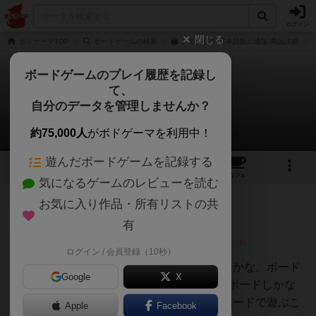
ログイン
閉じる
ボドゲーマTOP
ボードゲームの検索
アミグダラ 日本語版の通販/商品詳細
ボードゲームのプレイ履歴を記録し
て、
アミグダラ
自分のデータを管理しませんか？
4件のレビュー
約75,000人
がボドゲーマを利用中！
遊んだボードゲームを記録する
1
4
5
トップ
画像
動画
レビュー
カフェ
気になるゲームのレビューを読む
お気に入り作品・所有リストの共
神
149名
0名
0
画像
有
ログイン / 会員登録（10秒）
うらまこ
脳の感情が関係したゲームやったかな。ボード
Google
X
が2種類あるみたいで、真っ黒なボードしかな
いと思ってたから目にやさしいボードで遊ぶこ
Apple
Facebook