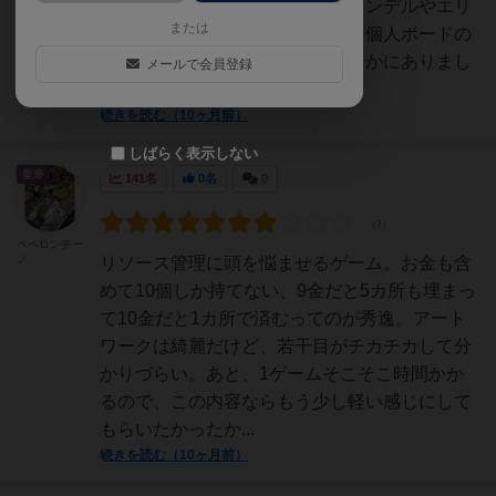
とにしました。ゲームとしてはロンデルやエリ
または
アマジョリティにリソース管理、個人ボードの
開放ボーナスやらと要素はなかなかにありまし
メールで会員登録
たが盤面で複雑そうにみ...
続きを読む（10ヶ月前）
しばらく表示しない
皇帝
141名
0名
0
ペペロンチー
ノ
リソース管理に頭を悩ませるゲーム。お金も含
めて10個しか持てない、9金だと5カ所も埋まっ
て10金だと1カ所で済むってのが秀逸。アート
ワークは綺麗だけど、若干目がチカチカして分
かりづらい。あと、1ゲームそこそこ時間かか
るので、この内容ならもう少し軽い感じにして
もらいたかったか...
続きを読む（10ヶ月前）