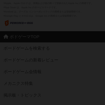
※Apple、Apple のロゴ は、米国および他の国々で登録されたApple Inc.の商標です。
※App Store は、Apple Inc.のサービスマークです。
※Android は、グーグル インコーポレイテッドの商標または登録商標です。
※Google Play とそのロゴは、Google Inc.の商標または登録商標です。
ボドゲーマTOP
ボードゲームを検索する
ボードゲームの新着レビュー
ボードゲーム会情報
メカニクス特集
掲示板・トピックス