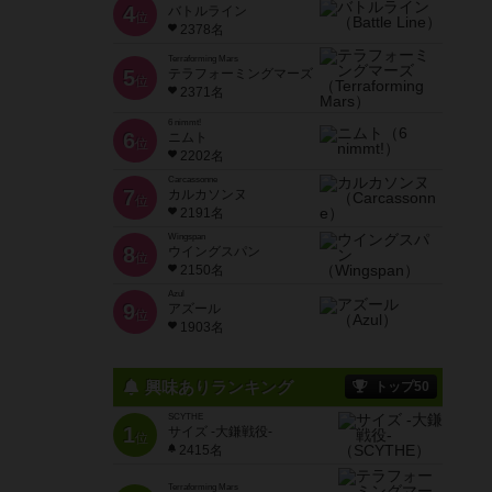
4
バトルライン
位
2378名
Terraforming Mars
5
テラフォーミングマーズ
位
2371名
6 nimmt!
6
ニムト
位
2202名
Carcassonne
7
カルカソンヌ
位
2191名
Wingspan
8
ウイングスパン
位
2150名
Azul
9
アズール
位
1903名
興味ありランキング
トップ50
SCYTHE
1
サイズ -大鎌戦役-
位
2415名
Terraforming Mars