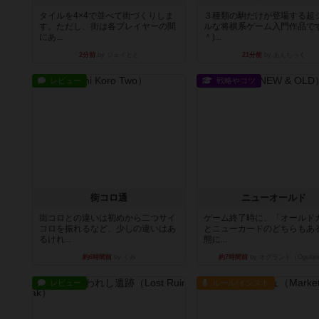
タイルを4×4で並べて街づくりしま
３種類の駒だけが登場する超
す。ただし、街は各プレイヤーの間
ルな将棋系ゲーム入門作品です
にあ...
＾)...
2分前
by ジェイとと
21分前
by あんちっく
レビュー
戦略やコツ
街コロ通
ニューオールド
街コロとの違いは初めから二つサイ
ゲーム終了時に、「オールド
コロを振れるなど、少しの違いはあ
とニューカードのどちらもある
るけれ...
態に...
約6時間前
by くみ
約7時間前
by オグランド（Ogulan
レビュー
ルール/インスト