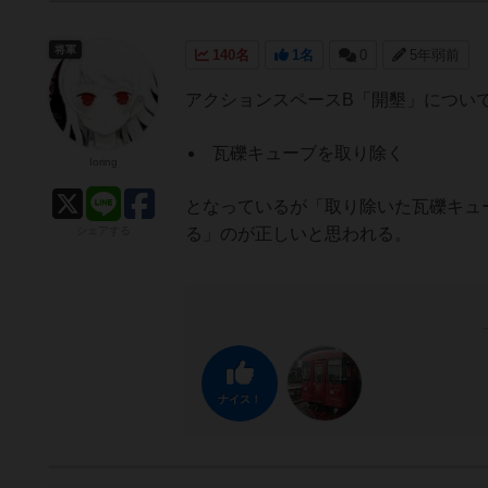
将軍
140名
1名
0
5年弱前
アクションスペースB「開墾」につい
瓦礫キューブを取り除く
Ioring
となっているが「取り除いた瓦礫キュ
シェアする
る」のが正しいと思われる。
ナイス！