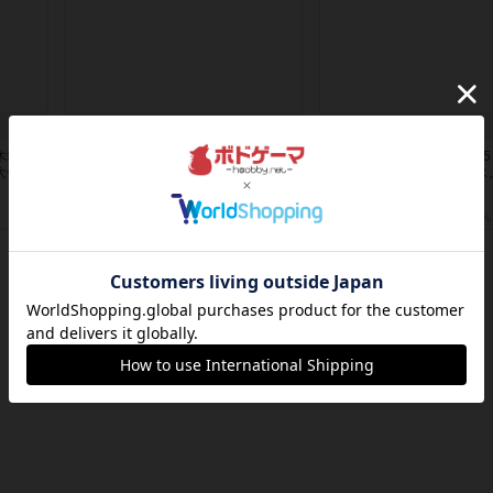
ュ
メメントオンラインタクティクス
ヘックメック
木箱を
どんどん物量が増えて大変になって
サイコロゲームです1から
大化
いく押し付け合いが楽しいゲーム盛
字と芋虫がかかれたダイス
り上が...
振っ...
約15時間前
by nekomanma222
約17時間前
by みいやん