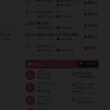
エコーズ・オブ・タイム
45
PT
紹介文なし
8件の投稿
スカルキング
45
PT
紹介文あり
12件の投稿
海兵隊
45
PT
紹介文あり
1件の投稿
Bitter End ブタペスト救出作戦
5までの数
45
PT
。これを
紹介文なし
1件の投稿
ドコジャン
42
PT
紹介文あり
10件の投稿
お気に入りランキング
トップ50
Splendor
1
宝石の煌き
位
4041名
Die Siedler von Catan
2
カタン
位
3616名
Dominion
3
ドミニオン
位
2530名
Battle Line