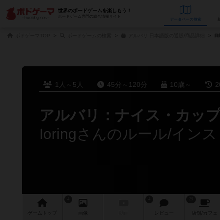
世界のボードゲームを楽しもう！
ボードゲーム専門の総合情報サイト
データベース
検
ボドゲーマTOP
ボードゲームの検索
アルバリ 日本語版の通販/商品詳細
1人～5人
45分～120分
10歳～
2
アルバリ：ナイス・カッ
Ioringさんのルール/イン
4
4
29
ゲーム
トップ
画像
動画
レビュー
店舗/
カフェ