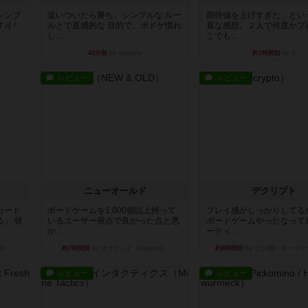
シンプ
追いついたら勝ち。シンプルな ルー
期待値を上げすぎた、とい
♪(＾
ルとで直感的な 目的で、ボドゲ慣れ
直な感想。２人で何度かプ
し...
こでも...
42分前
by daisdice
約1時間前
by S
レビュー
レビュー
ニューオールド
デクリプト
カード
ボードゲームを1,000個以上持って
プレイ感がしっかりしてる
」 状
いるユーザー視点で良かった点と悪
ボードゲームやったなって
か...
ーティ...
d）
約7時間前
by オグランド（Oguland）
約8時間前
by ヒロ(新！ボードゲ
レビュー
レビュー