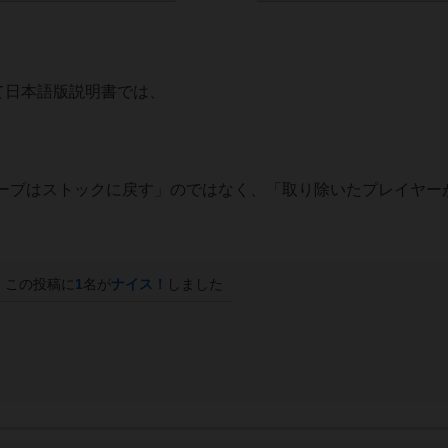
て日本語版説明書では、
ーブはストックに戻す」のではなく、「取り除いたプレイヤー
この投稿に
1
名が
ナイス！
しました