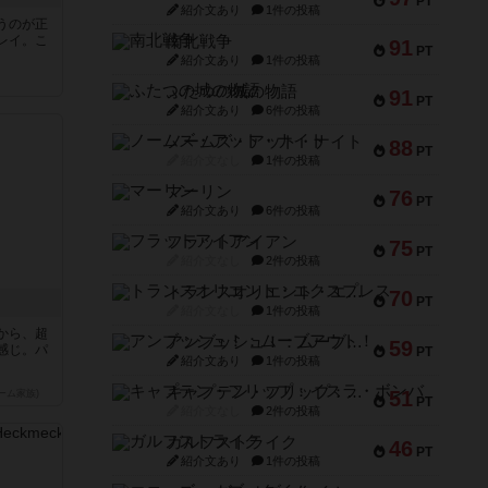
PT
紹介文あり
1件の投稿
うのが正
レイ。こ
南北戦争
91
PT
紹介文あり
1件の投稿
ふたつの城の物語
91
PT
紹介文あり
6件の投稿
ノームズ・アット・ナイト
88
PT
紹介文なし
1件の投稿
マーリン
76
PT
紹介文あり
6件の投稿
フラットアイアン
75
PT
紹介文なし
2件の投稿
トランスオリエント・エクスプレス
70
PT
紹介文なし
1件の投稿
から、超
アンブッシュ！：ムーブアウト！
59
感じ。パ
PT
紹介文あり
1件の投稿
キャプテン・フリップ：イスラ・ボンバ
51
ーム家族)
PT
紹介文なし
2件の投稿
ガルフストライク
46
PT
紹介文あり
1件の投稿