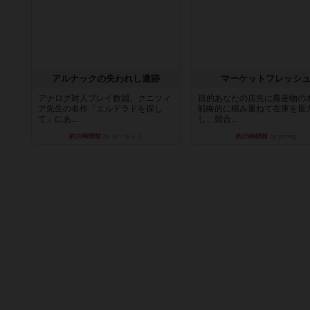
アルナックの失われし遺跡
マーケットフレッシ
アナログ対人プレイ数回。クニツィ
目的あなたの店先に農産物の
ア先生の名作「エルドラドを探し
戦略的に積み重ねて在庫を最
て」にあ...
し、競合...
約10時間前
by おーちゃん
約15時間前
by jurong