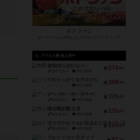
ボドファン
ボードゲームに特化したクラウドファンディング
アクセス数 急上昇中
無限まちがいさがし
574
PT
紹介文あり
2件の投稿
リワイルド：サウスアメリカ
389
PT
紹介文なし
2件の投稿
アンダー・ザ・テーブラー
378
PT
紹介文あり
1件の投稿
宵と暁の呪文書
133
PT
紹介文あり
8件の投稿
セミファイナル ～お前はまだ生きている～
103
PT
紹介文あり
1件の投稿
ワン・トゥ・ファイブ
97