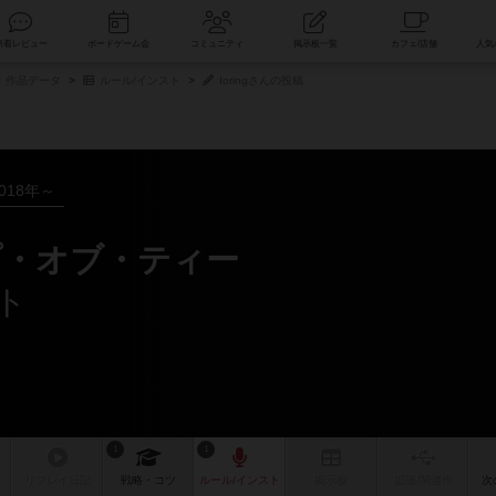
索
新着レビュー
ボードゲーム会
コミュニティ
掲示板一覧
作品データ
ルール/インスト
Ioringさんの投稿
018年～
プ・オブ・ティー
スト
1
1
リプレイ
日記
戦略
・コツ
ルール
/インスト
掲示板
拡張/関連
作
次