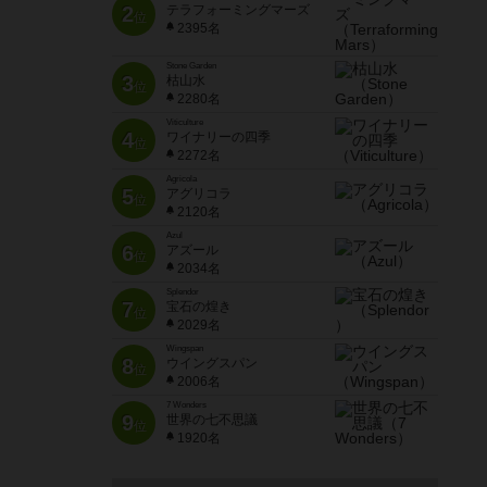
2
テラフォーミングマーズ
位
2395名
Stone Garden
3
枯山水
位
2280名
Viticulture
4
ワイナリーの四季
位
2272名
Agricola
5
アグリコラ
位
2120名
Azul
6
アズール
位
2034名
Splendor
7
宝石の煌き
位
2029名
Wingspan
8
ウイングスパン
位
2006名
7 Wonders
9
世界の七不思議
位
1920名