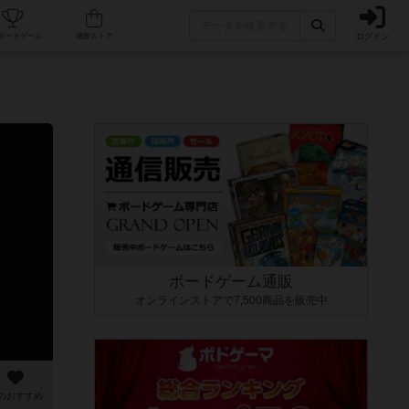
ログイン
カフェ/店舗
人気ボードゲーム
通販ストア
ボードゲーム通販
オンラインストアで7,500商品を販売中
のおすすめ