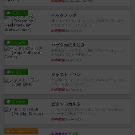
約4時間前
by nekomanma222
レビュー
ヘックメック
サイコロゲームです1から5までの数字と芋虫がか
かれたダイス。これを振っ...
約5時間前
by みいやん
レビュー
ハゲタカのえじき
超有名なゲームですが、初めてプレイしました。1
から15までのカードがプ...
約6時間前
by みいやん
レビュー
ジャスト・ワン
まぁ面白かった‼️よくテレビとかのバラエティなん
かで、お題がわからずに...
約6時間前
by みいやん
レビュー
ピタッコカルタ
ボドゲ相席会でプレイしましたひらがなが書かれ
たカードを2枚まで手をつけ...
約6時間前
by みいやん
ルール/インスト
画像付き
充実