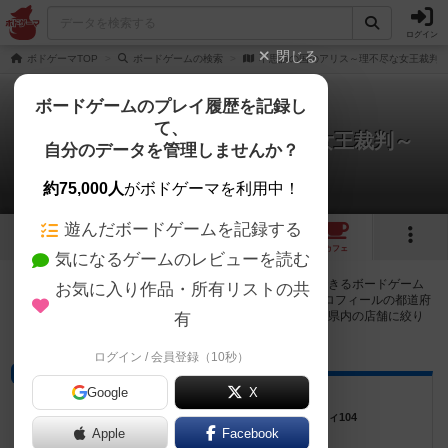
ログイン
閉じる
ボドゲーマTOP
ボードゲームの検索
不思議の国のアリス～理不尽な女王裁判
ボードゲームのプレイ履歴を記録し
て、
不思議の国のアリス～理不尽な女王裁判～
自分のデータを管理しませんか？
7店のカフェ/スペースが提供中
約75,000人
がボドゲーマを利用中！
遊んだボードゲームを記録する
5
1
3
7
トップ
画像
動画
レビュー
カフェ
気になるゲームのレビューを読む
不思議の国のアリス～理不尽な女王裁判～で遊ぶことができるボードゲーム
お気に入り作品・所有リストの共
カフェ・プレイスペースが7店登録されています。公開プロフィールの都道府
県が設定されたアカウントでログインすると、同じ都道府県内の店舗に絞り
有
込むボタンが表示されます。
ログイン / 会員登録（10秒）
バー
Google
X
BoardGay.mBar秘密基地
東京都新宿区西新宿7-19-22ダイカンプラザシティ104
Apple
Facebook