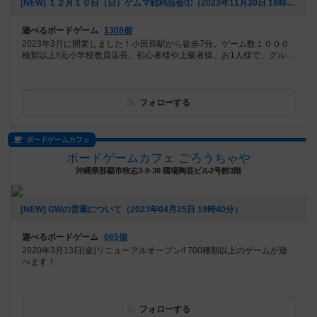
[NEW] １２月１０日（日）ゲムマ戦利品会①（2023年11月30日 18時05分）
遊べるボードゲーム
1308個
2023年3月に開業しました！小田原駅から徒歩7分。ゲーム数１０００
種類以上‼️元小学校教員店長。初心者様や上級者様、お1人様で、グル...
フォローする
ボードゲームカフェ
ボードゲームカフェ ごろうちゃや
沖縄県那覇市牧志3-8-30 國場陶芸ビル2号館3階
[NEW] GWの営業について（2023年04月25日 19時40分）
遊べるボードゲーム
665個
2020年3月13日(金)リニューアルオープン!! 700種類以上のゲームが遊
べます！
フォローする