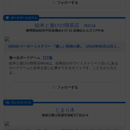
フォローする
ボードゲームカフェ
絵本と遊びの喫茶店 ikicia
静岡県浜松市中区佐鳴台4-37-23 佐鳴台ヒルズ１F中央
[NEW] マーダーミステリー 『優しい死神の席』（2024年06月12日 15時47分）
遊べるボードゲーム
777個
絵本と遊びの喫茶店ikiciaは、佐鳴台のホワイトストリート沿いにある
ボードゲームと絵本を楽しむ事ができるカフェです。こどもから大人
ま...
フォローする
プレイスペース
とまり木
神奈川県小田原市栄町3丁目12-8