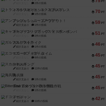
75
PT
紹介文なし
2件の投稿
トランスオリエント・エクスプレス
70
PT
紹介文なし
1件の投稿
アンブッシュ！：ムーブアウト！
59
PT
紹介文あり
1件の投稿
キャプテン・フリップ：イスラ・ボンバ
51
PT
紹介文なし
2件の投稿
ガルフストライク
46
PT
紹介文あり
1件の投稿
エコーズ・オブ・タイム
45
PT
紹介文なし
8件の投稿
スカルキング
45
PT
紹介文あり
12件の投稿
海兵隊
45
PT
紹介文あり
1件の投稿
Bitter End ブタペスト救出作戦
45
PT
紹介文なし
1件の投稿
ドコジャン
42
PT
紹介文あり
10件の投稿