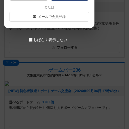
[NEW] 10/27 12時開店（2024年10月27日 07時39分）
または
メールで会員登録
遊べるボードゲーム
736個
JR新宿駅徒歩7分・丸ノ内線西新宿駅・西武新宿線西武新宿駅徒歩５分
ボードゲーム:ジャンル別配置・650種類 時間制飲み放題に...
しばらく表示しない
フォローする
バー
ゲームバー236
大阪府大阪市北区曾根崎2-14-10 梅田ロイヤルビル5F
[NEW] 初心者歓迎！ボードゲーム交流会（2024年09月04日 17時48分）
遊べるボードゲーム
1283個
東梅田駅から徒歩2分！ 個室もあるボードゲームカフェバーです。