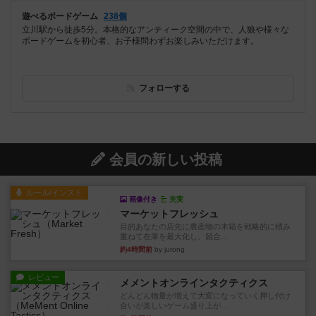
遊べるボードゲーム
238個
立川駅から徒歩5分。本格的なアンティーク空間の中で、人狼や様々な
ボードゲームを初心者、お子様問わずお楽しみいただけます。
フォローする
会員の新しい投稿
ルール/インスト
画像付き
充実
マーケットフレッシュ
目的あなたの店先に農産物の木箱を戦略的に積み
重ねて在庫を最大化し、競合...
約4時間前
by jurong
レビュー
メメントオンラインタクティクス
どんどん物量が増えて大変になっていく押し付け
合いが楽しいゲーム盛り上が...