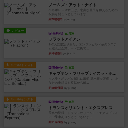
ノームズ・アット・ナイト
ベネボレンス女王は、忠実な臣民を称えるための
祝宴を開こうとしています。...
約7時間前
by jurong
レビュー
画像付き
充実
フラットアイアン
1~2人に限定された、エンジンビルド系のシステ
ム選んだ企業ボードに街で...
約7時間前
by あくり
ルール/インスト
画像付き
充実
キャプテン・フリップ：イスラ・ボンバ
イスラ・ボンバを探しに出航!潜水艦を装備し、あ
なたの乗組員を監獄から解...
約10時間前
by jurong
ルール/インスト
画像付き
充実
トランスオリエント・エクスプレス
乗客の皆様、トランスオリエント・エクスプレス
にご乗車ありがとうございま...
約11時間前
by jurong