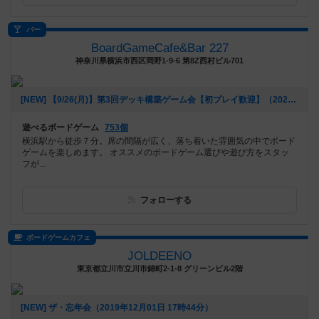
バー
BoardGameCafe&Bar 227
神奈川県横浜市西区岡野1-9-6 第8Z西村ビル701
[NEW] 【9/26(月)】第3回デッキ構築ゲーム会【初プレイ歓迎】（2022年09月11日 20時39分）
遊べるボードゲーム
753個
横浜駅から徒歩７分。席の間隔が広く、落ち着いた雰囲気の中でボード
ゲームを楽しめます。 オススメのボードゲーム選びや遊び方をスタッ
フが...
フォローする
ボードゲームカフェ
JOLDEENO
東京都立川市立川市錦町2-1-8 グリーンビル2階
[NEW] ザ・忘年会（2019年12月01日 17時44分）