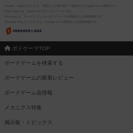
※Apple、Apple のロゴ は、米国および他の国々で登録されたApple Inc.の商標です。
※App Store は、Apple Inc.のサービスマークです。
※Android は、グーグル インコーポレイテッドの商標または登録商標です。
※Google Play とそのロゴは、Google Inc.の商標または登録商標です。
ボドゲーマTOP
ボードゲームを検索する
ボードゲームの新着レビュー
ボードゲーム会情報
メカニクス特集
掲示板・トピックス