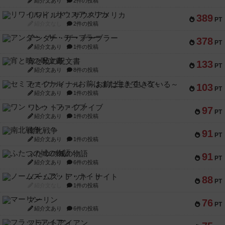
紹介文あり
2件の投稿
リワイルド：サウスアメリカ
389
PT
紹介文なし
2件の投稿
アンダー・ザ・テーブラー
378
PT
紹介文あり
1件の投稿
宵と暁の呪文書
133
PT
紹介文あり
8件の投稿
セミファイナル ～お前はまだ生きている～
103
PT
紹介文あり
1件の投稿
ワン・トゥ・ファイブ
97
PT
紹介文あり
1件の投稿
南北戦争
91
PT
紹介文あり
1件の投稿
ふたつの城の物語
91
PT
紹介文あり
6件の投稿
ノームズ・アット・ナイト
88
PT
紹介文なし
1件の投稿
マーリン
76
PT
紹介文あり
6件の投稿
フラットアイアン