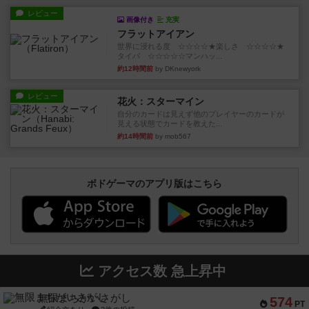
レビュー
画像付き
充実
フラットアイアン
世界に浸れる度 ☆☆☆☆★楽しさ ☆☆☆☆★
タイパ ☆☆☆☆☆マンハッ...
約12時間前
by DKnewyork
レビュー
花火：スターマイン
自分のカードは見えず他のプレイヤーのカードが
見える状態でカードを教えた...
約14時間前
by mob567
ボドゲーマのアプリ版はこちら
アクセス数 急上昇中
無限まちがいさがし
574
PT