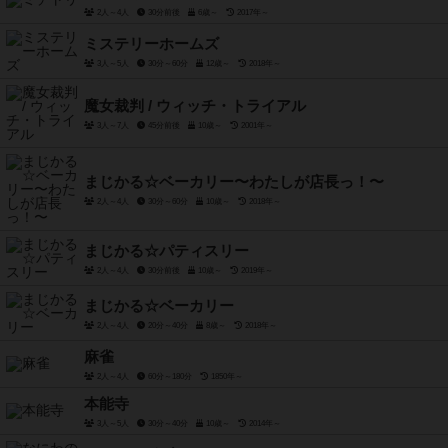
2人～4人
30分前後
6歳～
2017年～
ミステリーホームズ
3人～5人
30分～60分
12歳～
2018年～
魔女裁判 / ウィッチ・トライアル
3人～7人
45分前後
10歳～
2001年～
まじかる☆ベーカリー〜わたしが店長っ！〜
2人～4人
30分～60分
10歳～
2018年～
まじかる☆パティスリー
2人～4人
30分前後
10歳～
2019年～
まじかる☆ベーカリー
2人～4人
20分～40分
8歳～
2018年～
麻雀
2人～4人
60分～180分
1850年～
本能寺
3人～5人
30分～40分
10歳～
2014年～