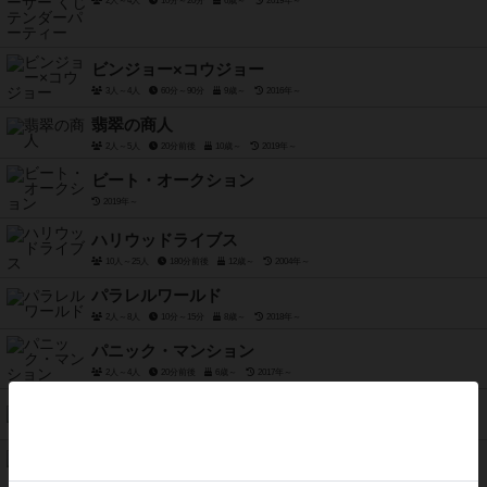
2人～4人
10分～20分
6歳～
2019年～
ビンジョー×コウジョー
3人～4人
60分～90分
9歳～
2016年～
翡翠の商人
2人～5人
20分前後
10歳～
2019年～
ビート・オークション
2019年～
ハリウッドライブス
10人～25人
180分前後
12歳～
2004年～
パラレルワールド
2人～8人
10分～15分
8歳～
2018年～
パニック・マンション
2人～4人
20分前後
6歳～
2017年～
花見小路
2人用
15分前後
10歳～
2016年～
パッチワーク
2人用
15分～30分
8歳～
2014年～