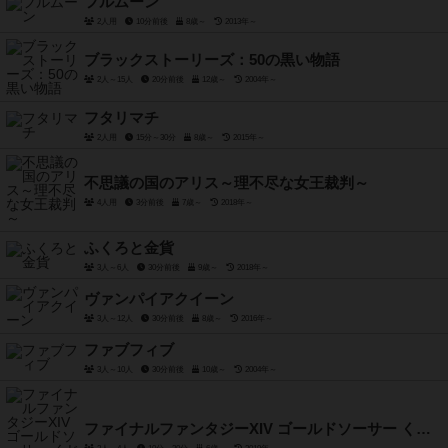
フルムーン
2人用
10分前後
8歳～
2013年～
ブラックストーリーズ：50の黒い物語
2人～15人
20分前後
12歳～
2004年～
フタリマチ
2人用
15分～30分
8歳～
2015年～
不思議の国のアリス～理不尽な女王裁判～
4人用
3分前後
7歳～
2018年～
ふくろと金貨
3人～6人
30分前後
9歳～
2018年～
ヴァンパイアクイーン
3人～12人
30分前後
8歳～
2016年～
ファブフィブ
3人～10人
30分前後
10歳～
2004年～
ファイナルファンタジーXIV ゴールドソーサー くじテンダーパーティー