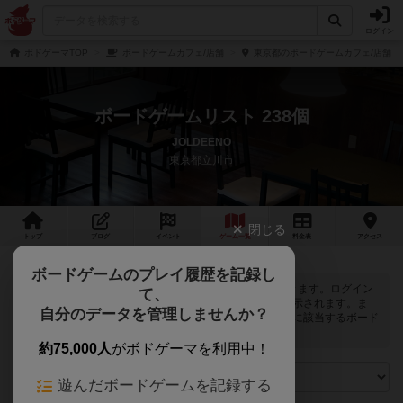
ログイン
ボドゲーマTOP
ボードゲームカフェ/店舗
東京都のボードゲームカフェ/店舗
ボードゲームリスト 238個
JOLDEENO
東京都立川市
閉じる
トップ
ブログ
イベント
ゲーム
一覧
料金
表
アクセス
ボードゲームのプレイ履歴を記録し
JOLDEENOでは
238
個のボードゲームで遊ぶことができます。ログイン
て、
すると自分のマイボードゲームに登録できるボタンが表示されます。ま
自分のデータを管理しませんか？
た、マイボードゲームの「興味あり」と「お気に入り」に該当するボード
ゲームがピックアップされるようになります。
約75,000人
がボドゲーマを利用中！
遊んだボードゲームを記録する