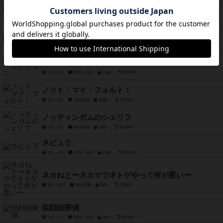
バウンス・オフ！
2人～4人
15分前後
7歳～
2016年～
ハイソサエティ
3人～5人
15分～30分
10歳～
1995年～
ハートオブクラウン
2人～4人
20分～40分
12歳～
2011年～
ノット・マイ・フォルト！
2人～8人
10分前後
10歳～
2017年～
ノッティンガムのシェリフ
3人～5人
60分前後
13歳～
2014年～
ネビュラ
2人～4人
45分～60分
12歳～
2016年～
ネカねと〜ネカマでネトゲやって何が悪い〜
8人～12人
30分前後
8歳～
2019年～
似顔絵探偵
3人～7人
30分～40分
9歳～
2016年～