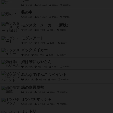
ラー
2人～5人
45分～60分
12歳～
1999年～
藪の中
3人～4人
20分～30分
10歳～
2010年～
モンスターメーカー（新版）
2人～6人
30分前後
8歳～
2018年～
モダンアート
3人～5人
45分前後
10歳～
1992年～
メックメイカー
2人用
30分～60分
12歳～
2018年～
娘は誰にもやらん
2人～6人
10分～15分
10歳～
2012年～
みんなでぽんこつペイント
3人～12人
10分前後
6歳～
2017年～
緑の幽霊屋敷
2人～5人
15分前後
8歳～
2017年～
ミツバチマッチ＋
3人～5人
10分前後
6歳～
2017年～
ミチトリ