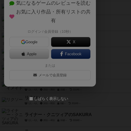
気になるゲームのレビューを読む
しゃべルーム
お気に入り作品・所有リストの共
3人～7人
10分前後
10歳～
2019年～
有
ワンニャービスケッツ
2人～5人
15分前後
6歳～
2014年～
ログイン / 会員登録（10秒）
ワンナイトマンション
Google
X
4人～6人
10分前後
12歳～
2017年～
ロジックカード：イエロー
Apple
Facebook
1人用
12歳～
または
ロジックカード：ブルー
メールで会員登録
1人用
12歳～
リトルマイメイド
2人～4人
20分～30分
10歳～
2019年～
リクソー
しばらく表示しない
1人～4人
10分～60分
8歳～
2016年～
ライナー・クニツィアのSAKURA
2人～6人
20分～40分
10歳～
2018年～