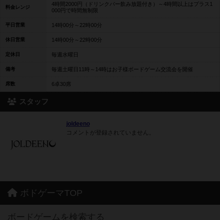
4時間2000円（ドリンクバー飲み放題付き）～4時間以上はプラス1
料金レンジ
000円で時間無制限
平日営業
14時00分～22時00分
休日営業
14時00分～22時00分
定休日
毎週水曜日
備考
毎週土曜日11時～14時はお子様ボードゲーム交流会を開催
席数
6卓30席
スタッフ
joldeeno
コメントが登録されていません。
ボドゲーマTOP
ボードゲームを検索する