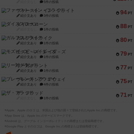
紹介文なし
5件の投稿
ファースト・イン・フライト
94
PT
紹介文あり
3件の投稿
ダイススローン
88
PT
紹介文なし
1件の投稿
ガルフストライク
80
PT
紹介文あり
1件の投稿
モズビ－ズ・レイダ－ズ
79
PT
紹介文あり
1件の投稿
リー対グラント
77
PT
紹介文あり
1件の投稿
ブレーキング・アウェイ
75
PT
紹介文あり
4件の投稿
ザ・フラッド
71
PT
紹介文なし
1件の投稿
※Apple、Apple のロゴ は、米国および他の国々で登録されたApple Inc.の商標です。
※App Store は、Apple Inc.のサービスマークです。
※Android は、グーグル インコーポレイテッドの商標または登録商標です。
※Google Play とそのロゴは、Google Inc.の商標または登録商標です。