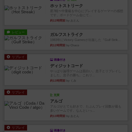
ホットストリーク
星7軽〜中量級を中心にプレイするゲーマーの感想
です。ボードゲーム会にて...
約12時間前
by おとん
レビュー
ガルフストライク
1983年にVictory Gamesが出版した『Gulf Strik...
約12時間前
by Chaco
リプレイ
画像付き
ディジットコード
やっぱり論理ゲームは面白い。息子とリプレイし
ました。息子の勝ち。これリ...
約13時間前
by くみ
リプレイ
充実
アルゴ
アルゴがとても好きで、たぶんプレイ回数が最も
多いゲームです。なんといっ...
約13時間前
by おとん
リプレイ
画像付き