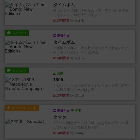
タイムボム
僕はホントに嘘が下手なようで、すぐバレますみ
んなホント、嘘が上手ですよ...
約13時間前
by あまる
レビュー
画像付き
タイムボム
まず簡単で軽い！大人数で遊べる！それなのに小
箱！何より楽しい！！正体隠...
約13時間前
by あまる
レビュー
充実
1809
ケビン・ザッカーがデザインした１ヘクス=２マイ
ルの戦役級シリーズは以下...
約13時間前
by Chaco
ルール/インスト
画像付き
充実
クマタ
ゲームの目的ゲーム終了時にあなたのクランの見
えているドミノで最も多くの...
約14時間前
by jurong