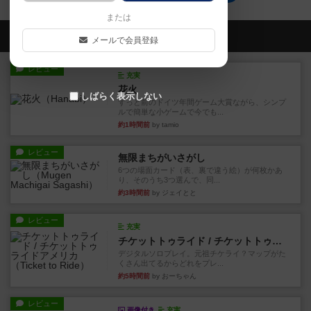
または
会員の新しい投稿
メールで会員登録
レビュー
充実
花火
しばらく表示しない
ずっと前のドイツ年間ゲーム大賞ながら、シンプ
ルで簡単な小ゲームで今でも...
約1時間前
by tamio
レビュー
無限まちがいさがし
6つの場面カード（表、裏で違う絵）が何枚かあ
り、そのうち3つ選んで、同...
約3時間前
by ジェイとと
レビュー
充実
チケットトゥライド / チケットトゥライドアメリカ
デジタルソロプレイ。元祖チケライ？マップがた
くさん出てるからどれをプレ...
約5時間前
by おーちゃん
レビュー
画像付き
充実