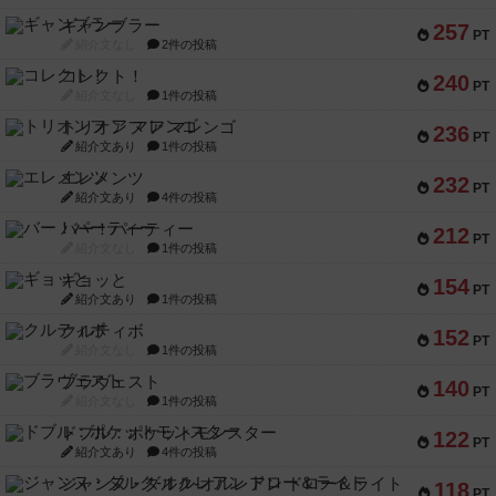
ギャンブラー
257
PT
紹介文なし
2件の投稿
コレクト！
240
PT
紹介文なし
1件の投稿
トリオンフ ア マレンゴ
236
PT
紹介文あり
1件の投稿
エレメンツ
232
PT
紹介文あり
4件の投稿
バー！パーティー
212
PT
紹介文なし
1件の投稿
ギョッと
154
PT
紹介文あり
1件の投稿
クルティボ
152
PT
紹介文なし
1件の投稿
ブラヴェスト
140
PT
紹介文なし
1件の投稿
ドブル：ポケットモンスター
122
PT
紹介文あり
4件の投稿
ジャンヌ・ダルク-オルレアン ドロー＆ライト
118
PT