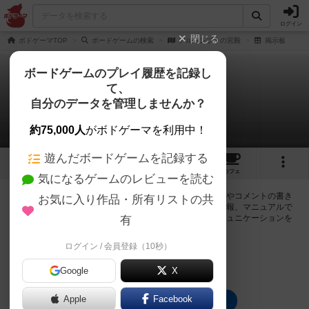
ログイン
閉じる
ボドゲーマTOP
ボードゲームの検索
アルハンブラの宮殿
掲示板
ボードゲームのプレイ履歴を記録し
て、
アルハンブラの宮殿
自分のデータを管理しませんか？
0件の掲示板
約75,000人
がボドゲーマを利用中！
遊んだボードゲームを記録する
6
1
15
63
トップ
画像
動画
レビュー
カフェ
気になるゲームのレビューを読む
ログインするとアルハンブラの宮殿に関する掲示板の作成やコメントの書き
お気に入り作品・所有リストの共
込みが出来るようになります。ルールの疑問やエラッタ情報、マニュアルで
は判断し辛い曖昧な表記等について会員同士で自由にコミュニケーションを
有
とることが出来ます。
ログイン / 会員登録（10秒）
ログイン/無料会員登録
Google
X
Apple
Facebook
アルハンブラの宮殿のトップに戻る