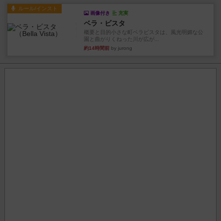
ルール/インスト
画像付き
充実
ベラ・ビスタ
概要と目的小さな町ベラビスタは、風光明媚な公
園と曲がりくねった川が広が...
約14時間前
by jurong