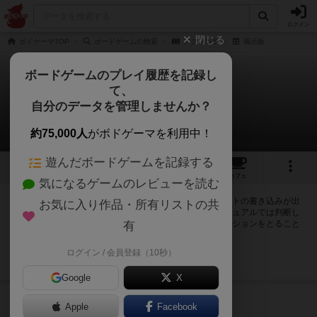
ログイン
閉じる
ボドゲーマTOP
ボードゲームの検索
アグリコラ
掲示板
ボードゲームのプレイ履歴を記録し
て、
アグリコラ
自分のデータを管理しませんか？
1件の掲示板
約75,000人
がボドゲーマを利用中！
遊んだボードゲームを記録する
14
3
43
130
トップ
画像
動画
レビュー
カフェ
気になるゲームのレビューを読む
ログインするとアグリコラに関する掲示板の作成やコメントの書き込みが出
お気に入り作品・所有リストの共
来るようになります。ルールの疑問やエラッタ情報、マニュアルでは判断し
辛い曖昧な表記等について会員同士で自由にコミュニケーションをとること
有
が出来ます。
ログイン / 会員登録（10秒）
ログイン/無料会員登録
Google
X
4284名
が閲覧
8年以上前
Apple
Facebook