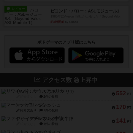
レビュー
ビヨンド・バロー：ASLモジュール1
1985年にAvalon Hill社が出版した『Beyond Valo...
約3時間前
by Chaco
ボドゲーマのアプリ版はこちら
アクセス数 急上昇中
リワイルド：サウスアメリカ
552
PT
紹介文なし
2件の投稿
マーケットフレッシュ
170
PT
紹介文あり
1件の投稿
ファイアー・ブルズ / 火牛陣
141
PT
紹介文なし
1件の投稿
ワン・トゥ・ファイブ