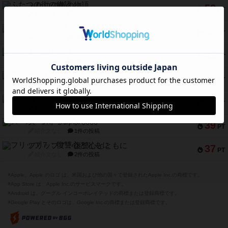
ふたつの街の物語
52
PT
紹介文あり
18件の投稿
クランク! ：冒険者たち（拡張）
50
PT
紹介文あり
4件の投稿
とうほうの！
42
PT
紹介文なし
1件の投稿
スターマイン・ラミー ポケット
42
PT
紹介文あり
2件の投稿
海兵隊
39
PT
紹介文あり
1件の投稿
スーパーストア3000
39
PT
紹介文なし
1件の投稿
フリップ７：復讐心とともに
37
PT
紹介文なし
2件の投稿
※Apple、Apple のロゴ は、米国および他の国々で登録されたApple Inc.の商標です。
※App Store は、Apple Inc.のサービスマークです。
※Android は、グーグル インコーポレイテッドの商標または登録商標です。
※Google Play とそのロゴは、Google Inc.の商標または登録商標です。