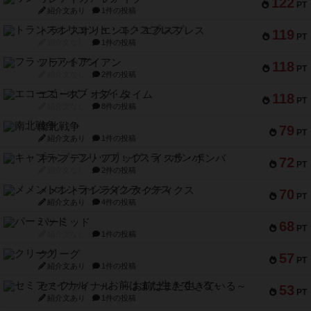
122
PT
紹介文あり
1件の投稿
トランスオリエント・エクスプレス
119
PT
紹介文なし
1件の投稿
フラットアイアン
118
PT
紹介文なし
2件の投稿
エコーズ・オブ・タイム
118
PT
紹介文なし
8件の投稿
南北戦争
79
PT
紹介文あり
1件の投稿
キャプテン・フリップ：イスラ・ボンバ
72
PT
紹介文なし
2件の投稿
メメントオンラインタクティクス
70
PT
紹介文あり
4件の投稿
パーミッド
68
PT
紹介文なし
1件の投稿
クリーグ
57
PT
紹介文あり
1件の投稿
セミファイナル ～お前はまだ生きている～
53
PT
紹介文あり
1件の投稿