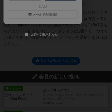
パンを焼くアクションについて
（
3）
または
アグリコラ初心者から初歩的な質問です。パンを焼くアク
メールで会員登録
ションを行ったとき、かまどとレンガ暖炉を両方持ってい
たら、1回のアクションで小麦を2使ってパンを2+5=7個も
らえますか？自分なりに、1アクションは1回きり、つまり
しばらく表示しない
かまどを使うか暖炉を使うか、どちらかを選択しなければ
ならな...
アグリコラのトップに戻る
会員の新しい投稿
レビュー
ゴットファイブ！
自分の前に背を向けて並ぶ5枚の手札の数字を当て
るゲーム。相手の手札/場...
19分前
by daisdice