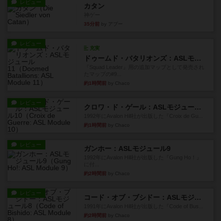
レビュー
カタン
神ゲー
35分前
by アプー
レビュー
充実
ドゥームド・バタリオンズ：ASLモジュール11
『Squad Leader』用の追加マップとして発売され
たマップの#9...
約1時間前
by Chaco
レビュー
クロワ・ド・ゲール：ASLモジュール10
1992年にAvalon Hill社が出版した『Croix de Gu...
約1時間前
by Chaco
レビュー
ガンホー：ASLモジュール9
1992年にAvalon Hill社が出版した『Gung Ho！』
に付...
約2時間前
by Chaco
レビュー
コード・オブ・ブシドー：ASLモジュール8
1991年にAvalon Hill社が出版した『Code of Bus...
約2時間前
by Chaco