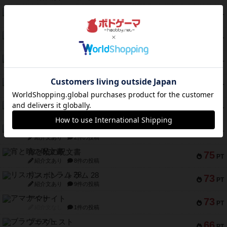
クルティボ
203
PT
紹介文なし
1件の投稿
1809
112
PT
紹介文あり
1件の投稿
ファースト・イン・フライト
108
PT
紹介文あり
3件の投稿
モズビ－ズ・レイダ－ズ
94
PT
紹介文あり
1件の投稿
テンプテーション
79
PT
紹介文なし
2件の投稿
インドネシア
78
PT
紹介文あり
2件の投稿
宵と暁の呪文書
75
PT
紹介文あり
8件の投稿
リスボン・トラム 28
73
PT
紹介文あり
9件の投稿
アマナイト
73
PT
紹介文なし
1件の投稿
ブラヴェスト
66
PT