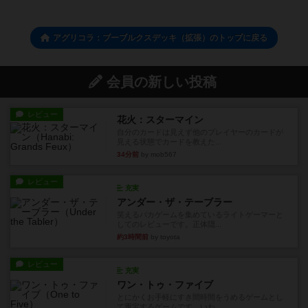
アグリコラ：ブーブルクスデッキ（拡張）のトップに戻る
会員の新しい投稿
レビュー
花火：スターマイン
自分のカードは見えず他のプレイヤーのカードが
見える状態でカードを教えた...
34分前
by mob567
レビュー
充実
アンダー・ザ・テーブラー
笑えるバカゲームを集めているライトゲーマーと
してのレビューです。正体隠...
約3時間前
by toyota
レビュー
充実
ワン・トゥ・ファイブ
とにかくお手軽にすき間時間をうめるゲームとし
て重宝するゲームです。いわ...