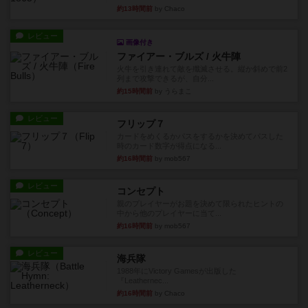
約13時間前
by Chaco
レビュー
画像付き
ファイアー・ブルズ / 火牛陣
火牛を引き連れて敵を殲滅させる。縦か斜めで前2
列まで攻撃できるが、自分...
約15時間前
by うらまこ
レビュー
フリップ７
カードをめくるかパスをするかを決めてパスした
時のカード数字が得点になる...
約16時間前
by mob567
レビュー
コンセプト
親のプレイヤーがお題を決めて限られたヒントの
中から他のプレイヤーに当て...
約16時間前
by mob567
レビュー
海兵隊
1988年にVictory Gamesが出版した
『Leathernec...
約16時間前
by Chaco