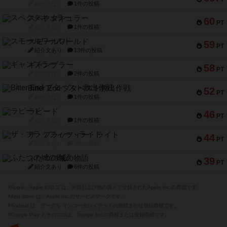
紹介文なし
1件の投稿
スペクタキュラー
60
PT
紹介文なし
1件の投稿
スモールワールド
59
PT
紹介文あり
13件の投稿
ギャンブラー
58
PT
紹介文なし
2件の投稿
Bitter End ブタペスト救出作戦
52
PT
紹介文なし
1件の投稿
ラピード
46
PT
紹介文なし
1件の投稿
ザ・フラッフィー・ライト
44
PT
紹介文なし
0件の投稿
ふたつの城の物語
39
PT
紹介文あり
6件の投稿
※Apple、Apple のロゴ は、米国および他の国々で登録されたApple Inc.の商標です。
※App Store は、Apple Inc.のサービスマークです。
※Android は、グーグル インコーポレイテッドの商標または登録商標です。
※Google Play とそのロゴは、Google Inc.の商標または登録商標です。