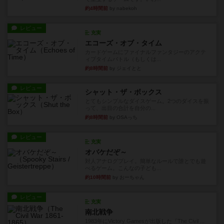
約4時間前
by nabekoh
レビュー
充実
エコーズ・オブ・タイム
カードゲームにファイナルファンタジーのアクテ
ィブタイムバトル（もしくは...
約8時間前
by ジェイとと
レビュー
シャット・ザ・ボックス
とてもシンプルなダイスゲーム。2つのダイスを振
って、出目の合計を自分の...
約8時間前
by OSAっち
レビュー
充実
オバケだぞ～
対人アナログプレイ。簡単なルールで誰とでも遊
べるゲーム。こんなの子ども...
約10時間前
by おーちゃん
レビュー
充実
南北戦争
1983年にVictory Gamesが出版した『The Civil ...