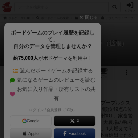
ログイン
閉じる
ボドゲーマTOP
ボードゲームの検索
アグリコラ
アグリコラ：ブーブルク
ボードゲームのプレイ履歴を記録し
て、
アグリコラ：ブーブルクスデッキ（拡張）
自分のデータを管理しませんか？
2件のリプレイ日記
約75,000人
がボドゲーマを利用中！
遊んだボードゲームを記録する
3
3
78
トップ
画像
動画
レビュー
カフェ
気になるゲームのレビューを読む
投稿日：2020年02月17日 00時12分
お気に入り作品・所有リストの共
444
名に読まれています
有
プレイ日2020年2月16日プレイ人数5人職業ブーブルクス
+5人拡張小進歩ブーブルクス番手5番手点数/順位49点/1位
ログイン / 会員登録（10秒）
使用職業小百姓、牛飼いの草分け、趣味の柵作り、家畜警
Google
X
護使用小進歩建設予定地、干草倉、森の石、大農場の称号
使用大進歩調理場、カゴ製作所、石窯2戦目。1人増えて5
Apple
Facebook
人拡張加えた5人プレイ。なんとか2手目で小百姓出せたの