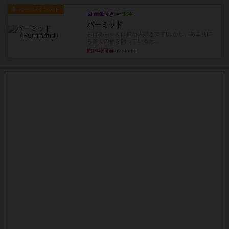
ルール/インスト
画像付き
充実
パーミッド
おばあちゃんは猫が大好きです!しかし、あまりに
も多くの猫を飼っているた...
約16時間前
by jurong