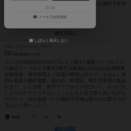
で、そのまま木の家プレイ。先程出せなかった建設予定地
または
を出しつつ、...
メールで会員登録
luck
I
N
O
A
続きを読む
しばらく表示しない
投稿日：2020年02月16日 23時54分
267
名に読まれています
プレイ日2020年2月16日プレイ人数4人職業ブーブルクス
小進歩ブーブルクス番手2番手点数/順位43点/1位使用職業
鉱物学者、屋外飼育人（写真の寮長は出せていません）使
用小進歩小麦貯蔵庫、森の石、料理店、陶工市使用大進歩
かまど、レンガ窯、井戸ブーブルクス初プレイ。さらに久
しぶりのアグリコラということもあり皆で探り合いながら
のプレイ。何を血迷ったか建設予定地は家だけは建てられ
るものと思いこんで...
luck
I
A
N
続きを読む