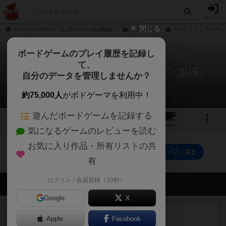
ログイン
閉じる
ボドゲーマTOP
ボードゲームの検索
アグリコラ
アグリコラ：ブーブルク
ボードゲームのプレイ履歴を記録し
て、
アグリコラ：ブーブルクスデッキ（拡張）
自分のデータを管理しませんか？
0件のルール/インスト
約75,000人
がボドゲーマを利用中！
遊んだボードゲームを記録する
3
3
78
トップ
画像
動画
レビュー
カフェ
気になるゲームのレビューを読む
お気に入り作品・所有リストの共
アグリコラ：ブーブルクスデッキ（拡張）のトップに戻る
有
ログイン / 会員登録（10秒）
会員の新しい投稿
Google
X
ルール/インスト
画像付き
充実
Apple
Facebook
マーケットフレッシュ