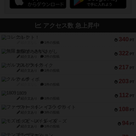
アクセス数 急上昇中
コレクト！
340
PT
紹介文なし
1件の投稿
無限まちがいさがし
322
PT
紹介文あり
2件の投稿
ガルフストライク
217
PT
紹介文あり
1件の投稿
クルティボ
203
PT
紹介文なし
1件の投稿
1809
112
PT
紹介文あり
1件の投稿
ファースト・イン・フライト
108
PT
紹介文あり
3件の投稿
モズビ－ズ・レイダ－ズ
94
PT
紹介文あり
1件の投稿
テンプテーション