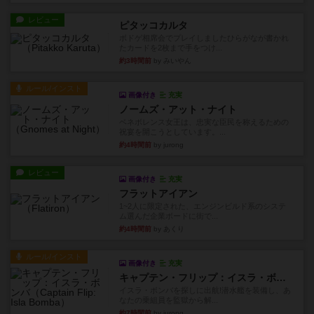
レビュー
ピタッコカルタ
ボドゲ相席会でプレイしましたひらがなが書かれ
たカードを2枚まで手をつけ...
約3時間前
by みいやん
ルール/インスト
画像付き
充実
ノームズ・アット・ナイト
ベネボレンス女王は、忠実な臣民を称えるための
祝宴を開こうとしています。...
約4時間前
by jurong
レビュー
画像付き
充実
フラットアイアン
1~2人に限定された、エンジンビルド系のシステ
ム選んだ企業ボードに街で...
約4時間前
by あくり
ルール/インスト
画像付き
充実
キャプテン・フリップ：イスラ・ボンバ
イスラ・ボンバを探しに出航!潜水艦を装備し、あ
なたの乗組員を監獄から解...
約7時間前
by jurong