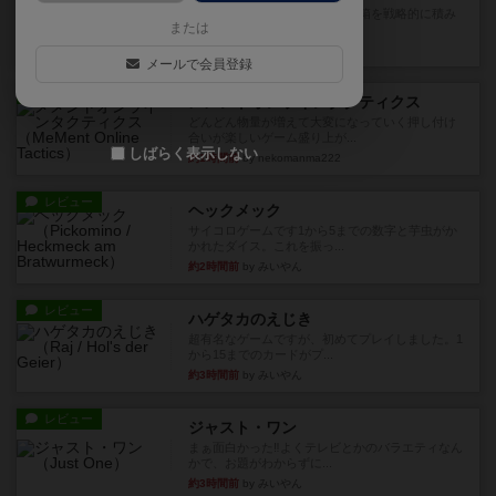
目的あなたの店先に農産物の木箱を戦略的に積み
または
重ねて在庫を最大化し、競合...
30分前
by jurong
メールで会員登録
レビュー
メメントオンラインタクティクス
どんどん物量が増えて大変になっていく押し付け
合いが楽しいゲーム盛り上が...
しばらく表示しない
約1時間前
by nekomanma222
レビュー
ヘックメック
サイコロゲームです1から5までの数字と芋虫がか
かれたダイス。これを振っ...
約2時間前
by みいやん
レビュー
ハゲタカのえじき
超有名なゲームですが、初めてプレイしました。1
から15までのカードがプ...
約3時間前
by みいやん
レビュー
ジャスト・ワン
まぁ面白かった‼️よくテレビとかのバラエティなん
かで、お題がわからずに...
約3時間前
by みいやん