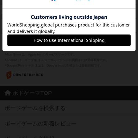
ラピード
46
PT
紹介文なし
1件の投稿
ザ・フラッフィー・ライト
44
PT
紹介文なし
0件の投稿
ふたつの城の物語
39
PT
紹介文あり
6件の投稿
※Apple、Apple のロゴ は、米国および他の国々で登録されたApple Inc.の商標です。
※App Store は、Apple Inc.のサービスマークです。
※Android は、グーグル インコーポレイテッドの商標または登録商標です。
※Google Play とそのロゴは、Google Inc.の商標または登録商標です。
ボドゲーマTOP
ボードゲームを検索する
ボードゲームの新着レビュー