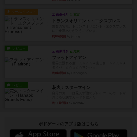
ルール/インスト
画像付き
充実
トランスオリエント・エクスプレス
乗客の皆様、トランスオリエント・エクスプレス
にご乗車ありがとうございま...
約8時間前
by jurong
レビュー
画像付き
充実
フラットアイアン
世界に浸れる度 ☆☆☆☆★楽しさ ☆☆☆☆★
タイパ ☆☆☆☆☆マンハッ...
約9時間前
by DKnewyork
レビュー
花火：スターマイン
自分のカードは見えず他のプレイヤーのカードが
見える状態でカードを教えた...
約11時間前
by mob567
ボドゲーマのアプリ版はこちら