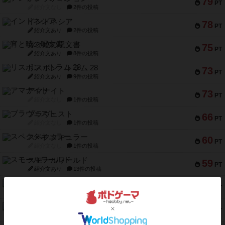
79
PT
紹介文なし
2件の投稿
インドネシア
78
PT
紹介文あり
2件の投稿
宵と暁の呪文書
75
PT
紹介文あり
8件の投稿
リスボン・トラム 28
73
PT
紹介文あり
9件の投稿
アマナイト
73
PT
紹介文なし
1件の投稿
ブラヴェスト
66
PT
紹介文なし
1件の投稿
スペクタキュラー
60
PT
紹介文なし
1件の投稿
スモールワールド
59
PT
紹介文あり
13件の投稿
ギャンブラー
58
PT
紹介文なし
2件の投稿
Bitter End ブタペスト救出作戦
52
PT
紹介文なし
1件の投稿