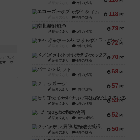
PT
紹介文なし
2件の投稿
エコーズ・オブ・タイム
118
PT
紹介文なし
8件の投稿
南北戦争
79
PT
紹介文あり
1件の投稿
キャプテン・フリップ：イスラ・ボンバ
72
PT
紹介文なし
2件の投稿
ン
メメントオンラインタクティクス
70
ングスパ
PT
紹介文あり
4件の投稿
ます。ウ
パーミッド
68
PT
紹介文なし
1件の投稿
クリーグ
57
PT
紹介文あり
1件の投稿
セミファイナル ～お前はまだ生きている～
53
PT
紹介文あり
1件の投稿
ふたつの街の物語
52
PT
紹介文あり
18件の投稿
クランク! ：冒険者たち（拡張）
50
PT
紹介文あり
4件の投稿