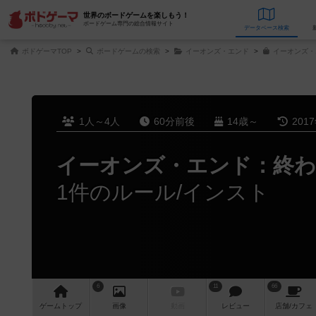
世界のボードゲームを楽しもう！
ボードゲーム専門の総合情報サイト
データベース
検
ボドゲーマTOP
ボードゲームの検索
イーオンズ・エンド
イーオンズ・
1人～4人
60分前後
14歳～
201
イーオンズ・エンド：終
1件のルール/インスト
6
11
66
ゲーム
トップ
画像
動画
レビュー
店舗/
カフェ