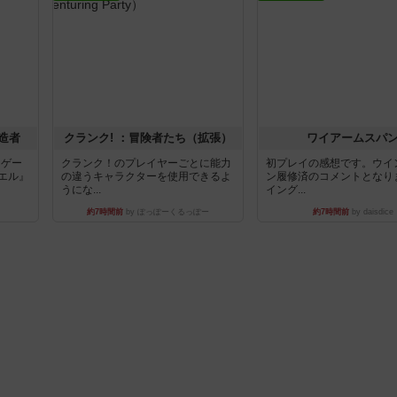
造者
クランク! ：冒険者たち（拡張）
ワイアームスパ
ドゲー
クランク！のプレイヤーごとに能力
初プレイの感想です。ウイ
エル』
の違うキャラクターを使用できるよ
ン履修済のコメントとなり
うにな...
イング...
約7時間前
by ぽっぽーくるっぽー
約7時間前
by daisdice