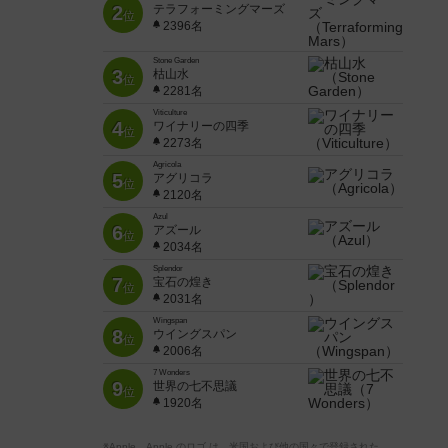
2
テラフォーミングマーズ
位
2396名
Stone Garden
3
枯山水
位
2281名
Viticulture
4
ワイナリーの四季
位
2273名
Agricola
5
アグリコラ
位
2120名
Azul
6
アズール
位
2034名
Splendor
7
宝石の煌き
位
2031名
Wingspan
8
ウイングスパン
位
2006名
7 Wonders
9
世界の七不思議
位
1920名
※Apple、Apple のロゴ は、米国および他の国々で登録された