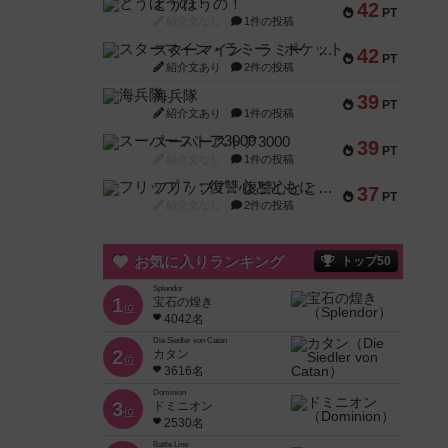
とうほうの！
42
PT
紹介文なし
1件の投稿
スターマイン・ラミー ポケット
42
PT
紹介文あり
2件の投稿
海兵隊
39
PT
紹介文あり
1件の投稿
スーパーストア3000
39
PT
紹介文なし
1件の投稿
フリップ７：復讐心とともに
37
PT
紹介文なし
2件の投稿
お気に入りランキング
トップ50
Splendor
1
宝石の煌き
位
4042名
Die Siedler von Catan
2
カタン
位
3616名
Dominion
3
ドミニオン
位
2530名
Battle Line