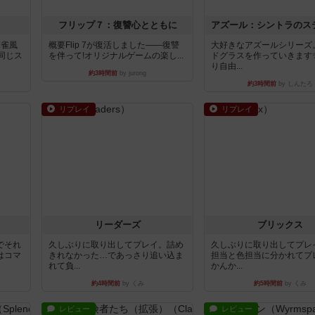
フリップ７：復讐心とともに
麻雀風
概要Flip 7が復活しました――復讐
大好きなアズールシリーズ
同じス
を伴って!オリジナルゲームの楽し...
ドグラスを作っていきます
り自由...
約3時間前
by jurong
約3時間前
by しんたろ
リプレイ
リプレイ
リーダーズ
ブリックス
でそれ
久しぶりに取り出してプレイ。詰め
久しぶりに取り出してプレ
はコマ
きれなかった…であっさり追い込ま
担当と色担当に分かれてプ
れて負...
かんか...
約4時間前
by くみ
約5時間前
by くみ
レビュー
レビュー