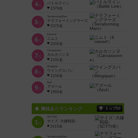
4
バトルライン
位
2379名
Terraforming Mars
5
テラフォーミングマーズ
位
2372名
6 nimmt!
6
ニムト
位
2202名
Carcassonne
7
カルカソンヌ
位
2191名
Wingspan
8
ウイングスパン
位
2150名
Azul
9
アズール
位
1903名
興味ありランキング
トップ50
SCYTHE
1
サイズ -大鎌戦役-
位
2415名
Terraforming Mars