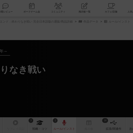
索
新着レビュー
ボードゲーム会
コミュニティ
掲示板一覧
エンド：終わりなき戦い 完全日本語版の通販/商品詳細
作品データ
ルール/インスト
7年～
わりなき戦い
3
1
18
リプレイ
日記
戦略
・コツ
ルール
/インスト
掲示板
拡張/関連
作
次