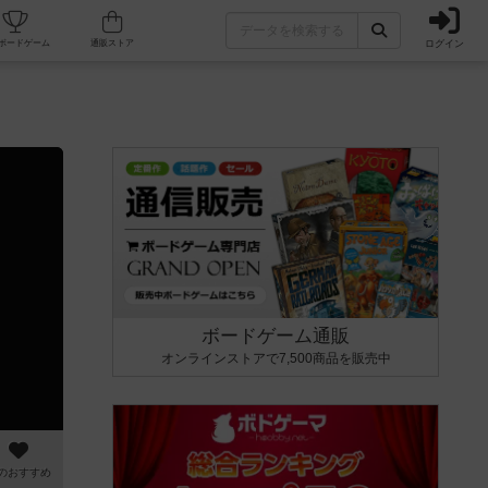
ログイン
カフェ/店舗
人気ボードゲーム
通販ストア
ボードゲーム通販
オンラインストアで7,500商品を販売中
のおすすめ