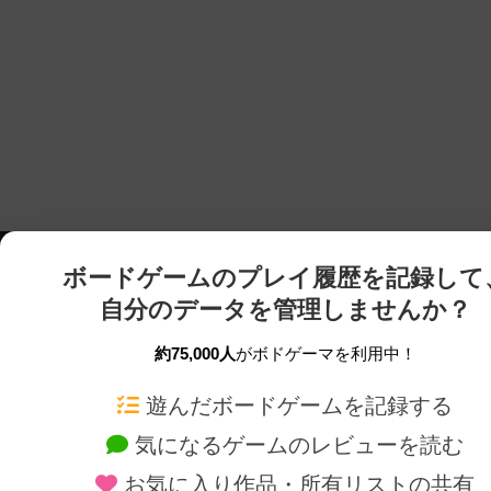
ボードゲームのプレイ履歴を記録して
自分のデータを管理しませんか？
約75,000人
がボドゲーマを利用中！
ボドゲーマTOP
ボードゲーム通販
遊んだボードゲームを記録する
気になるゲームのレビューを読む
ボードゲームを検索する
新作・再入荷情報
お気に入り作品・所有リストの共有
ボードゲームの新着レビュー
定番ボードゲームの通販