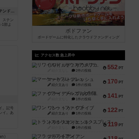
アズール：シントラのステンドグラス
。ステン
✨1部よ
ボドファン
ボードゲームに特化したクラウドファンディング
アクセス数 急上昇中
リワイルド：サウスアメリカ
552
PT
紹介文なし
2件の投稿
マーケットフレッシュ
170
PT
紹介文あり
1件の投稿
ファイアー・ブルズ / 火牛陣
141
PT
紹介文なし
1件の投稿
ワン・トゥ・ファイブ
イ。記号
122
PT
レイ。あ
紹介文あり
1件の投稿
トランスオリエント・エクスプレス
119
PT
紹介文なし
1件の投稿
フラットアイアン
118