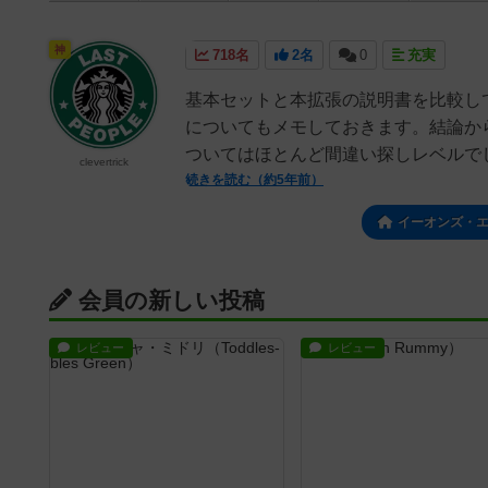
神
718名
2名
0
充実
基本セットと本拡張の説明書を比較し
についてもメモしておきます。結論か
ついてはほとんど間違い探しレベルでし
clevertrick
続きを読む（約5年前）
イーオンズ・
会員の新しい投稿
レビュー
レビュー