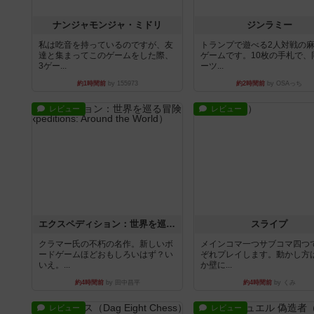
ナンジャモンジャ・ミドリ
ジンラミー
私は吃音を持っているのですが、友
トランプで遊べる2人対戦の
達と集まってこのゲームをした際、
ゲームです。10枚の手札で、
3ゲー...
ーツ...
約1時間前
by 155973
約2時間前
by OSAっち
レビュー
レビュー
エクスペディション：世界を巡る冒険
スライプ
クラマー氏の不朽の名作。新しいボ
メインコマ一つサブコマ四つ
ードゲームほどおもしろいはず？い
ぞれプレイします。動かし方
いえ。...
か壁に...
約4時間前
by 田中昌平
約4時間前
by くみ
レビュー
レビュー