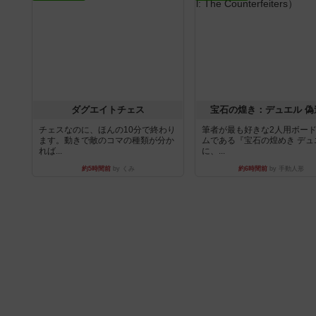
ダグエイトチェス
宝石の煌き：デュエル 偽
チェスなのに、ほんの10分で終わり
筆者が最も好きな2人用ボー
ます。動きで敵のコマの種類が分か
ムである『宝石の煌めき デュ
れば...
に、...
約5時間前
by くみ
約6時間前
by 手動人形