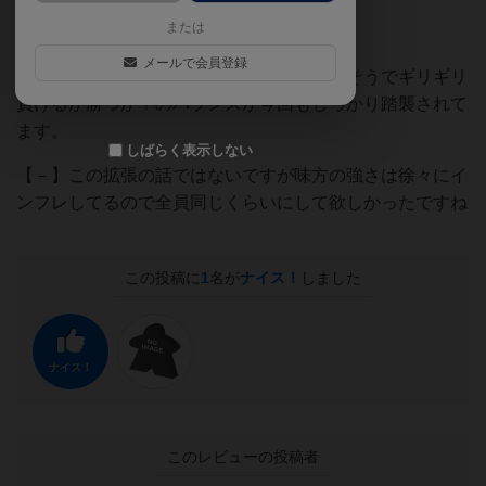
または
【＋】・イーオンズエンドは当然に楽しい
メールで会員登録
程良い強さのネメシスさんです。この勝てそうでギリギリ
負けるか勝つか？のバランスが今回もしっかり踏襲されて
ます。
しばらく表示しない
【－】この拡張の話ではないですが味方の強さは徐々にイ
ンフレしてるので全員同じくらいにして欲しかったですね
この投稿に
1
名が
ナイス！
しました
ナイス！
このレビューの投稿者