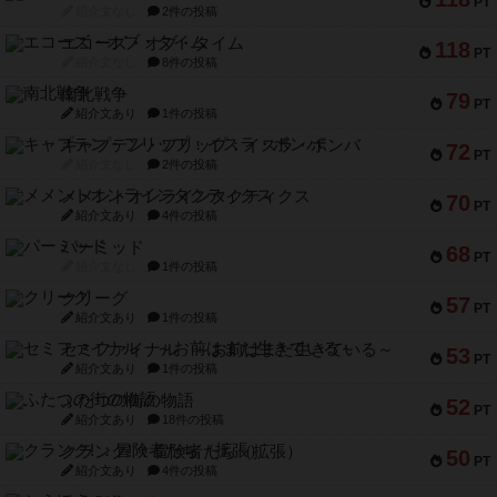
PT
紹介文なし
2件の投稿
エコーズ・オブ・タイム
118
PT
紹介文なし
8件の投稿
南北戦争
79
PT
紹介文あり
1件の投稿
キャプテン・フリップ：イスラ・ボンバ
72
PT
紹介文なし
2件の投稿
メメントオンラインタクティクス
70
PT
紹介文あり
4件の投稿
パーミッド
68
PT
紹介文なし
1件の投稿
クリーグ
57
PT
紹介文あり
1件の投稿
セミファイナル ～お前はまだ生きている～
53
PT
紹介文あり
1件の投稿
ふたつの街の物語
52
PT
紹介文あり
18件の投稿
クランク! ：冒険者たち（拡張）
50
PT
紹介文あり
4件の投稿