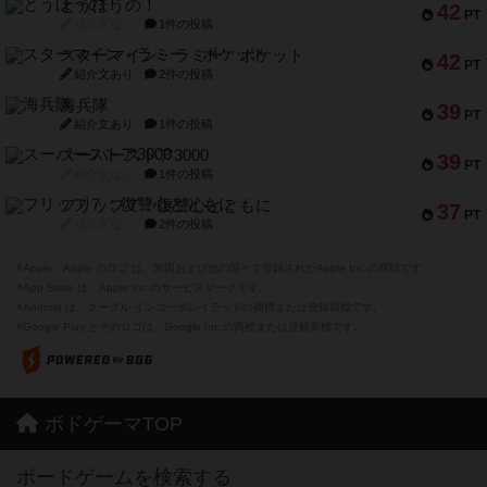
とうほうの！
42
PT
紹介文なし
1件の投稿
スターマイン・ラミー ポケット
42
PT
紹介文あり
2件の投稿
海兵隊
39
PT
紹介文あり
1件の投稿
スーパーストア3000
39
PT
紹介文なし
1件の投稿
フリップ７：復讐心とともに
37
PT
紹介文なし
2件の投稿
※Apple、Apple のロゴ は、米国および他の国々で登録されたApple Inc.の商標です。
※App Store は、Apple Inc.のサービスマークです。
※Android は、グーグル インコーポレイテッドの商標または登録商標です。
※Google Play とそのロゴは、Google Inc.の商標または登録商標です。
ボドゲーマTOP
ボードゲームを検索する