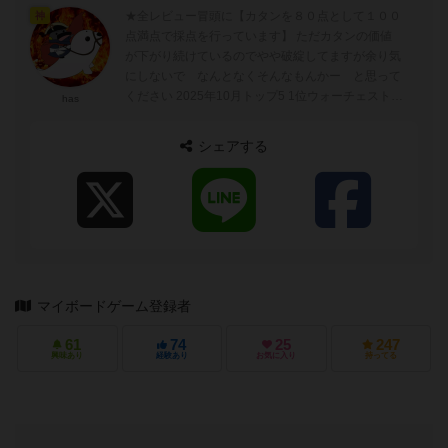
★全レビュー冒頭に【カタンを８０点として１００
神
点満点で採点を行っています】 ただカタンの価値
が下がり続けているのでやや破綻してますが余り気
にしないで なんとなくそんなもんかー と思って
ください 2025年10月トップ5 1位ウォーチェスト
has
（まーちぇすと） 2位r...
シェアする
マイボードゲーム登録者
61
74
25
247
興味あり
経験あり
お気に入り
持ってる