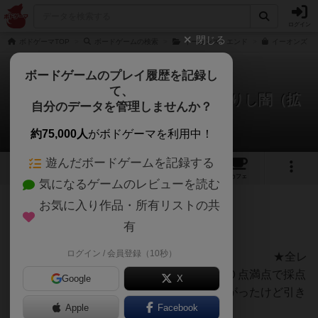
ログイン
閉じる
ボドゲーマTOP
ボードゲームの検索
イーオンズ・エンド
イーオンズ・エ
ボードゲームのプレイ履歴を記録し
て、
イーオンズ・エンド：外より来たりし闇（拡
自分のデータを管理しませんか？
張）
hasさんのレビュー
約75,000人
がボドゲーマを利用中！
遊んだボードゲームを記録する
1
5
20
トップ
画像
動画
レビュー
カフェ
気になるゲームのレビューを読む
お気に入り作品・所有リストの共
292名
1名
0
9ヶ月前
有
ログイン / 会員登録（10秒）
個人的総合評価【87点】 ★全レ
ビュー冒頭に【カタンを８０点として１００点満点で採点
Google
X
を行っています】カタンが相対的に大分下がったけど引き
Apple
Facebook
返せない！