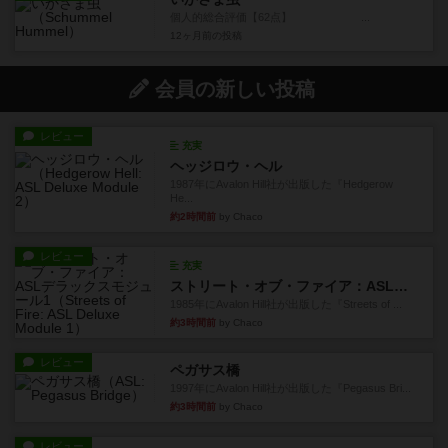
個人的総合評価【62点】 ...
12ヶ月前
の投稿
会員の新しい投稿
レビュー
充実
ヘッジロウ・ヘル
1987年にAvalon Hill社が出版した『Hedgerow
He...
約2時間前
by Chaco
レビュー
充実
ストリート・オブ・ファイア：ASLデラックスモジュール1
1985年にAvalon Hill社が出版した『Streets of ...
約3時間前
by Chaco
レビュー
ペガサス橋
1997年にAvalon Hill社が出版した『Pegasus Bri...
約3時間前
by Chaco
レビュー