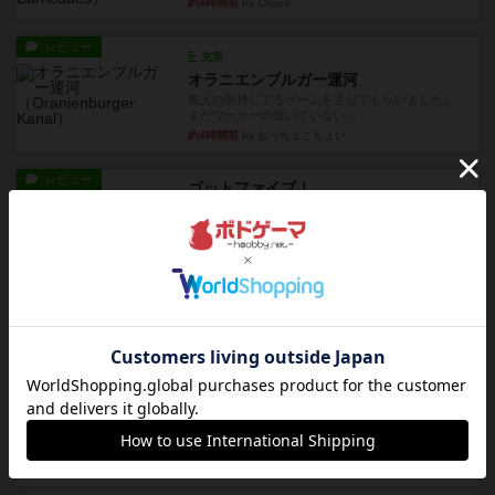
約4時間前
by Chaco
レビュー
充実
オラニエンブルガー運河
友人の所持してるゲームをさせてもらいました。
まだワーカーの置いていない...
約4時間前
by おっちょこちょい
レビュー
ゴットファイブ！
自分の前に背を向けて並ぶ5枚の手札の数字を当て
るゲーム。相手の手札/場...
約6時間前
by daisdice
レビュー
カタン
神ゲー
約6時間前
by アプー
レビュー
充実
ドゥームド・バタリオンズ：ASLモジュール11
『Squad Leader』用の追加マップとして発売され
たマップの#9...
約7時間前
by Chaco