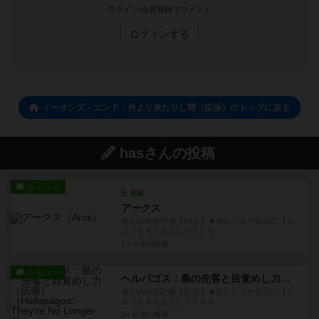
ログイン/会員登録でコメント
ログインする
イーオンズ・エンド：外より来たりし闇（拡張）のトップに戻る
hasさんの投稿
レビュー
充実
アークス
個人的総合評価【81点】★全レビュー冒頭に【カ
タンを８０点として１００...
2ヶ月前
の投稿
レビュー
ヘルパゴス：島の先客と目覚めし力（拡張）
個人的総合評価【81点】★全レビュー冒頭に【カ
タンを８０点として１００...
3ヶ月前
の投稿