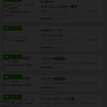
画像付き
オラニエンブルガー運河
存在をうっすらと認識していたけど、セールやっ
てて、2人専用でワカプレと...
約3時間前
by みいやん
レビュー
画像付き
充実
フィッシェン2
ゲームの流れはフィッシェンだが、ゲーム開始時
はペリカンとエビの2スート...
約3時間前
by うらまこ
レビュー
パイパー戦闘団2
1996年にAvalon Hill社が出版した『Kampfgruppe...
約4時間前
by Chaco
レビュー
パイパー戦闘団1
1993年にAvalon Hill社が出版した『Kampfgruppe...
約4時間前
by Chaco
レビュー
レッドバリケ－ド工場
1989年にAvalon Hill社が出版した『Red Barrica...