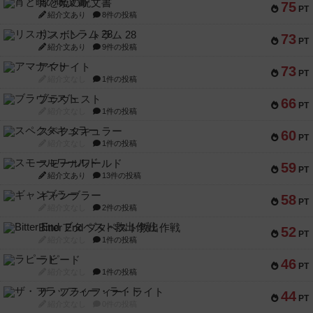
宵と暁の呪文書
75
PT
紹介文あり
8件の投稿
リスボン・トラム 28
73
PT
紹介文あり
9件の投稿
アマナイト
73
PT
紹介文なし
1件の投稿
ブラヴェスト
66
PT
紹介文なし
1件の投稿
スペクタキュラー
60
PT
紹介文なし
1件の投稿
スモールワールド
59
PT
紹介文あり
13件の投稿
ギャンブラー
58
PT
紹介文なし
2件の投稿
Bitter End ブタペスト救出作戦
52
PT
紹介文なし
1件の投稿
ラピード
46
PT
紹介文なし
1件の投稿
ザ・フラッフィー・ライト
44
PT
紹介文なし
0件の投稿