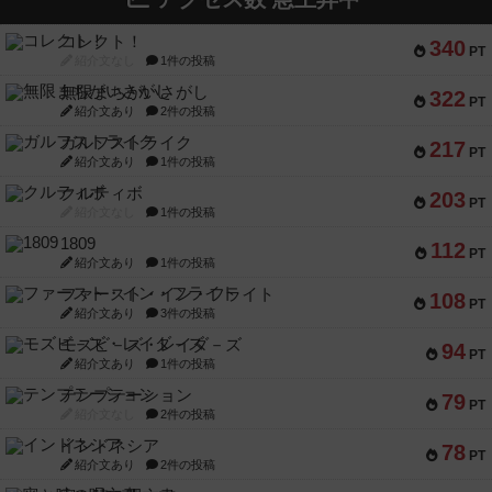
コレクト！
340
PT
紹介文なし
1件の投稿
無限まちがいさがし
322
PT
紹介文あり
2件の投稿
ガルフストライク
217
PT
紹介文あり
1件の投稿
クルティボ
203
PT
紹介文なし
1件の投稿
1809
112
PT
紹介文あり
1件の投稿
ファースト・イン・フライト
108
PT
紹介文あり
3件の投稿
モズビ－ズ・レイダ－ズ
94
PT
紹介文あり
1件の投稿
テンプテーション
79
PT
紹介文なし
2件の投稿
インドネシア
78
PT
紹介文あり
2件の投稿