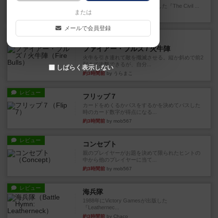
1983年にVictory Gamesが出版した『The Civil ...
または
44分前
by Chaco
メールで会員登録
レビュー
画像付き
ファイアー・ブルズ / 火牛陣
火牛を引き連れて敵を殲滅させる。縦か斜めで前2
列まで攻撃できるが、自分...
しばらく表示しない
約3時間前
by うらまこ
レビュー
フリップ７
カードをめくるかパスをするかを決めてパスした
時のカード数字が得点になる...
約3時間前
by mob567
レビュー
コンセプト
親のプレイヤーがお題を決めて限られたヒントの
中から他のプレイヤーに当て...
約3時間前
by mob567
レビュー
海兵隊
1988年にVictory Gamesが出版した
『Leathernec...
約3時間前
by Chaco