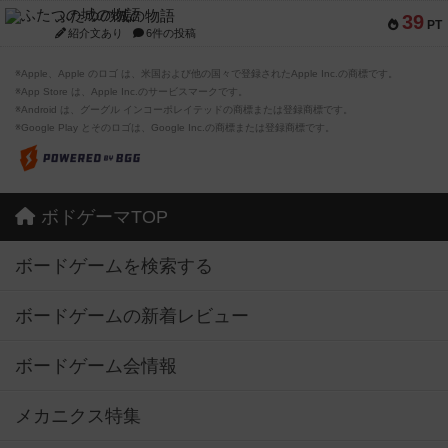
ふたつの城の物語
39
PT
紹介文あり
6件の投稿
※Apple、Apple のロゴ は、米国および他の国々で登録されたApple Inc.の商標です。
※App Store は、Apple Inc.のサービスマークです。
※Android は、グーグル インコーポレイテッドの商標または登録商標です。
※Google Play とそのロゴは、Google Inc.の商標または登録商標です。
ボドゲーマTOP
ボードゲームを検索する
ボードゲームの新着レビュー
ボードゲーム会情報
メカニクス特集