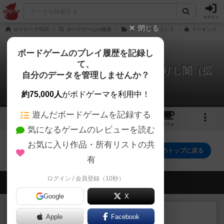
ログイン
閉じる
ボドゲーマTOP
ボードゲームの検索
イーオンズ・エンド
イーオンズ・エ
ボードゲームのプレイ履歴を記録し
て、
イーオンズ・エンド：外より来たりし闇（拡
自分のデータを管理しませんか？
張）
0件のリプレイ日記
約75,000人
がボドゲーマを利用中！
遊んだボードゲームを記録する
1
5
20
トップ
画像
動画
レビュー
カフェ
気になるゲームのレビューを読む
お気に入り作品・所有リストの共
イーオンズ・エンド：外より来たりし闇（拡張）のトップに戻る
有
ログイン / 会員登録（10秒）
会員の新しい投稿
Google
X
レビュー
充実
Apple
Facebook
南北戦争