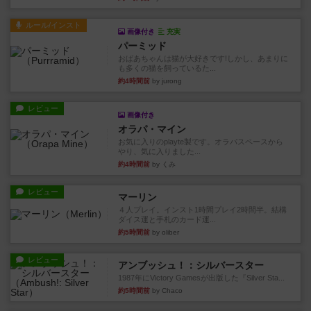
ルール/インスト
画像付き
充実
パーミッド
おばあちゃんは猫が大好きです!しかし、あまりに
も多くの猫を飼っているた...
約4時間前
by jurong
レビュー
画像付き
オラパ・マイン
お気に入りのplayte製です。オラパスペースから
やり、気に入りました...
約4時間前
by くみ
レビュー
マーリン
４人プレイ。インスト1時間プレイ2時間半。結構
ダイス運と手札のカード運...
約5時間前
by oliber
レビュー
アンブッシュ！：シルバースター
1987年にVictory Gamesが出版した『Silver Sta...
約5時間前
by Chaco