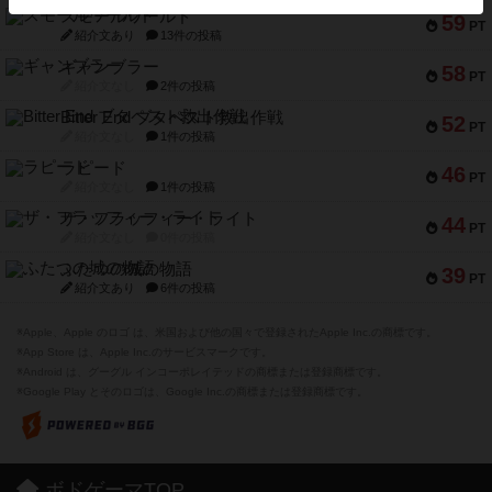
スモールワールド
59
PT
紹介文あり
13件の投稿
ギャンブラー
58
PT
紹介文なし
2件の投稿
Bitter End ブタペスト救出作戦
52
PT
紹介文なし
1件の投稿
ラピード
46
PT
紹介文なし
1件の投稿
ザ・フラッフィー・ライト
44
PT
紹介文なし
0件の投稿
ふたつの城の物語
39
PT
紹介文あり
6件の投稿
※Apple、Apple のロゴ は、米国および他の国々で登録されたApple Inc.の商標です。
※App Store は、Apple Inc.のサービスマークです。
※Android は、グーグル インコーポレイテッドの商標または登録商標です。
※Google Play とそのロゴは、Google Inc.の商標または登録商標です。
ボドゲーマTOP