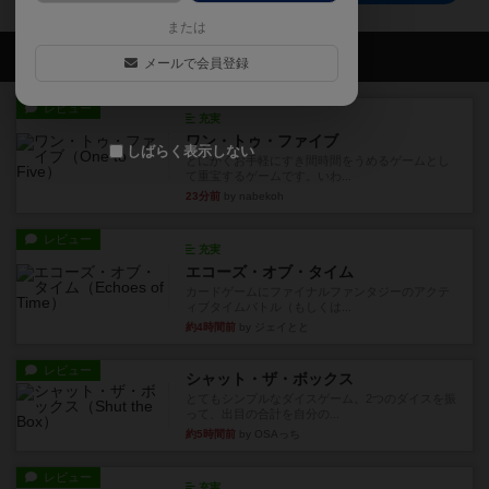
または
会員の新しい投稿
メールで会員登録
レビュー
充実
ワン・トゥ・ファイブ
しばらく表示しない
とにかくお手軽にすき間時間をうめるゲームとし
て重宝するゲームです。いわ...
23分前
by nabekoh
レビュー
充実
エコーズ・オブ・タイム
カードゲームにファイナルファンタジーのアクテ
ィブタイムバトル（もしくは...
約4時間前
by ジェイとと
レビュー
シャット・ザ・ボックス
とてもシンプルなダイスゲーム。2つのダイスを振
って、出目の合計を自分の...
約5時間前
by OSAっち
レビュー
充実