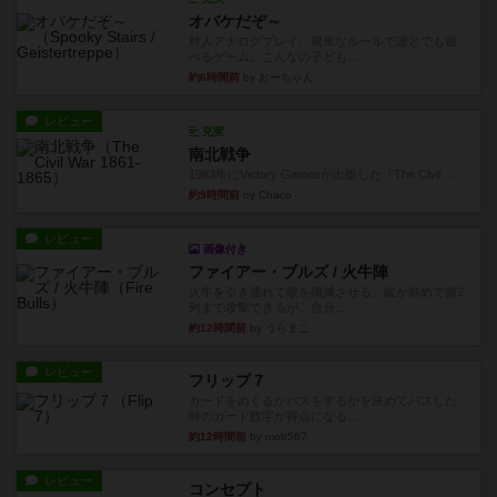
オバケだぞ～
対人アナログプレイ。簡単なルールで誰とでも遊
べるゲーム。こんなの子ども...
約6時間前
by おーちゃん
レビュー
充実
南北戦争
1983年にVictory Gamesが出版した『The Civil ...
約9時間前
by Chaco
レビュー
画像付き
ファイアー・ブルズ / 火牛陣
火牛を引き連れて敵を殲滅させる。縦か斜めで前2
列まで攻撃できるが、自分...
約12時間前
by うらまこ
レビュー
フリップ７
カードをめくるかパスをするかを決めてパスした
時のカード数字が得点になる...
約12時間前
by mob567
レビュー
コンセプト