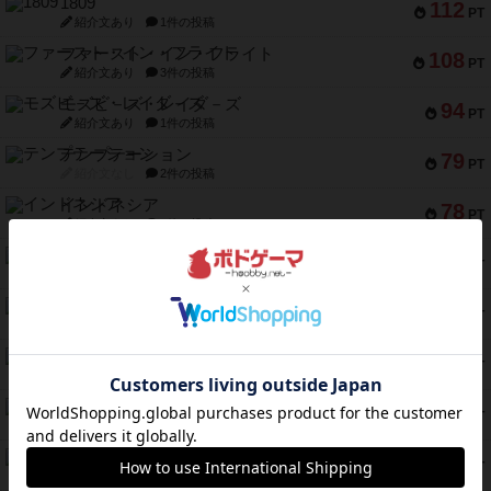
1809
112
PT
紹介文あり
1件の投稿
ファースト・イン・フライト
108
PT
紹介文あり
3件の投稿
モズビ－ズ・レイダ－ズ
94
PT
紹介文あり
1件の投稿
テンプテーション
79
PT
紹介文なし
2件の投稿
インドネシア
78
PT
紹介文あり
2件の投稿
宵と暁の呪文書
75
PT
紹介文あり
8件の投稿
リスボン・トラム 28
73
PT
紹介文あり
9件の投稿
アマナイト
73
PT
紹介文なし
1件の投稿
ブラヴェスト
66
PT
紹介文なし
1件の投稿
スペクタキュラー
60
PT
紹介文なし
1件の投稿