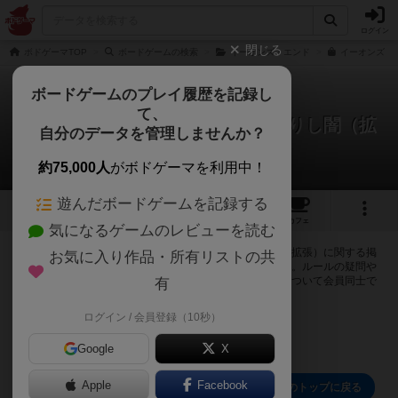
ログイン
閉じる
ボドゲーマTOP
ボードゲームの検索
イーオンズ・エンド
イーオンズ・エ
ボードゲームのプレイ履歴を記録し
て、
イーオンズ・エンド：外より来たりし闇（拡
自分のデータを管理しませんか？
張）
0件の掲示板
約75,000人
がボドゲーマを利用中！
遊んだボードゲームを記録する
1
5
20
トップ
画像
動画
レビュー
カフェ
気になるゲームのレビューを読む
ログインするとイーオンズ・エンド：外より来たりし闇（拡張）に関する掲
お気に入り作品・所有リストの共
示板の作成やコメントの書き込みが出来るようになります。ルールの疑問や
エラッタ情報、マニュアルでは判断し辛い曖昧な表記等について会員同士で
有
自由にコミュニケーションをとることが出来ます。
ログイン / 会員登録（10秒）
ログイン/無料会員登録
Google
X
Apple
Facebook
イーオンズ・エンド：外より来たりし闇（拡張）のトップに戻る