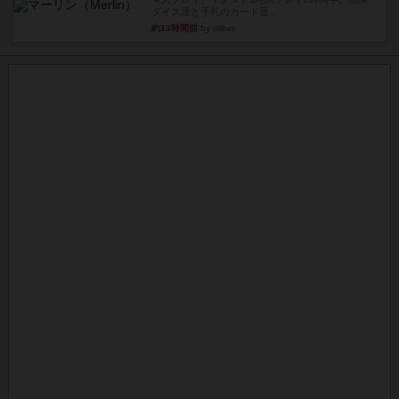
ダイス運と手札のカード運...
約13時間前
by oliber