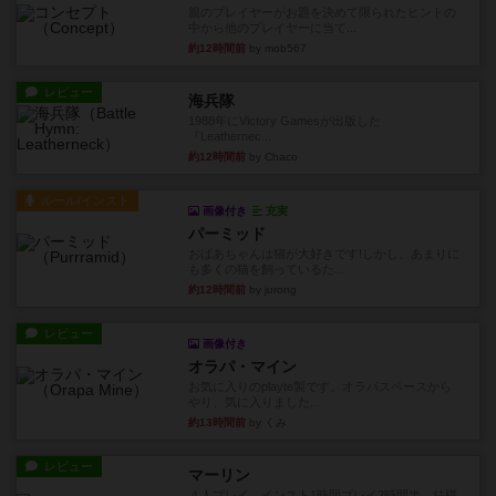
親のプレイヤーがお題を決めて限られたヒントの
中から他のプレイヤーに当て...
約12時間前
by mob567
レビュー
海兵隊
1988年にVictory Gamesが出版した
『Leathernec...
約12時間前
by Chaco
ルール/インスト
画像付き
充実
パーミッド
おばあちゃんは猫が大好きです!しかし、あまりに
も多くの猫を飼っているた...
約12時間前
by jurong
レビュー
画像付き
オラパ・マイン
お気に入りのplayte製です。オラパスペースから
やり、気に入りました...
約13時間前
by くみ
レビュー
マーリン
４人プレイ。インスト1時間プレイ2時間半。結構