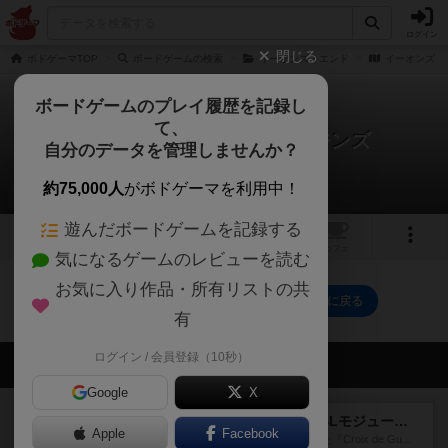
ログイン
閉じる
ボドゲーマTOP
ボードゲームの検索
イーオンズ・エンド
イーオンズ・エ
ボードゲームのプレイ履歴を記録し
て、
イーオンズ・エンド: オリジンズ
自分のデータを管理しませんか？
0件の戦略やコツ
約75,000人
がボドゲーマを利用中！
遊んだボードゲームを記録する
1
トップ
画像
動画
レビュー
カフェ
気になるゲームのレビューを読む
お気に入り作品・所有リストの共
イーオンズ・エンド: オリジンズのトップに戻る
有
ログイン / 会員登録（10秒）
会員の新しい投稿
Google
X
レビュー
クロワ・ド・ゲール：ASLモジュール10
Apple
Facebook
1992年にAvalon Hill社が出版した『Croix de Gu...