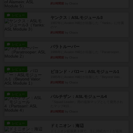
約1時間前
by Chaco
レビュー
ヤンクス：ASLモジュール3
1987年にAvalon Hill社が出版した『Yanks』に付属
のマ...
約1時間前
by Chaco
レビュー
パラトルーパー
1986年にAvalon Hill社が出版した『Paratrooper...
約1時間前
by Chaco
レビュー
ビヨンド・バロー：ASLモジュール1
1985年にAvalon Hill社が出版した『Beyond Valo...
約1時間前
by Chaco
レビュー
パルチザン：ASLモジュール4
『Squad Leader』用の追加マップとして発売され
たマップ#10...
約1時間前
by Chaco
レビュー
ドミニオン：海辺
ドミニオン拡張第３弾で、主に持続カードが追加