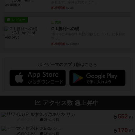
されます。今弾以前のドミニ...
約2時間前
by aki
レビュー
充実
G.I.勝利への礎
1982年にAvalon Hill社が出版した『G.I.』に収録の
マッ...
約2時間前
by Chaco
ボドゲーマのアプリ版はこちら
アクセス数 急上昇中
リワイルド：サウスアメリカ
552
PT
紹介文なし
2件の投稿
マーケットフレッシュ
170
PT
紹介文あり
1件の投稿