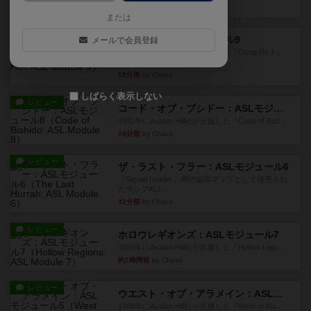
10分前
by Chaco
または
レビュー
ガンホー：ASLモジュール9
メールで会員登録
1992年にAvalon Hill社が出版した『Gung Ho！』
に付...
19分前
by Chaco
しばらく表示しない
レビュー
コード・オブ・ブシドー：ASLモジュール8
1991年にAvalon Hill社が出版した『Code of Bus...
24分前
by Chaco
レビュー
ザ・ラスト・フラー：ASLモジュール6
『Squad Leader』用の追加マップとして発売され
たマップ#11...
32分前
by Chaco
レビュー
ホロウレギオンズ：ASLモジュール7
1989年にAvalon Hill社が出版した『Hollow Legi...
約1時間前
by Chaco
レビュー
ウエスト・オブ・アラメイン：ASLモジュール5
1988年にAvalon Hill社が出版した『West of Ala...