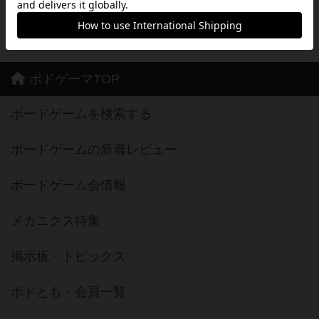
※Android は、グーグル インコーポレイテッドの商標または登録商標です。
※Google Play とそのロゴは、Google Inc.の商標または登録商標です。
ボドゲーマTOP
ボードゲームを検索する
ボードゲームの新着レビュー
ボードゲーム会情報
メカニクス特集
掲示板・トピックス
ボドとも・会員一覧