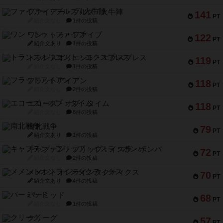
ファイアー・ブルズ / 火牛陣
141
PT
紹介文なし
1件の投稿
ワン・トゥ・ファイブ
122
PT
紹介文あり
1件の投稿
トランスオリエント・エクスプレス
119
PT
紹介文なし
1件の投稿
フラットアイアン
118
PT
紹介文なし
2件の投稿
エコーズ・オブ・タイム
118
PT
紹介文なし
8件の投稿
南北戦争
79
PT
紹介文あり
1件の投稿
キャプテン・フリップ：イスラ・ボンバ
72
PT
紹介文なし
2件の投稿
メメントオンラインタクティクス
70
PT
紹介文あり
4件の投稿
パーミッド
68
PT
紹介文なし
1件の投稿
クリーグ
57
PT