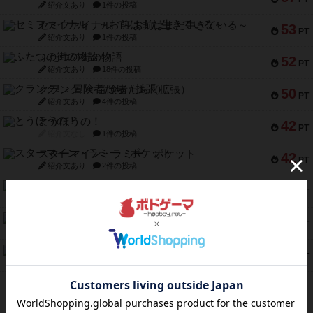
紹介文あり
1件の投稿
セミファイナル ～お前はまだ生きている～
53
PT
紹介文あり
1件の投稿
ふたつの街の物語
52
PT
紹介文あり
18件の投稿
クランク! ：冒険者たち（拡張）
50
PT
紹介文あり
4件の投稿
とうほうの！
42
PT
紹介文なし
1件の投稿
スターマイン・ラミー ポケット
42
PT
紹介文あり
2件の投稿
海兵隊
39
PT
紹介文あり
1件の投稿
スーパーストア3000
39
PT
紹介文なし
1件の投稿
フリップ７：復讐心とともに
37
PT
紹介文なし
2件の投稿
※Apple、Apple のロゴ は、米国および他の国々で登録されたApple Inc.の商標です。
※App Store は、Apple Inc.のサービスマークです。