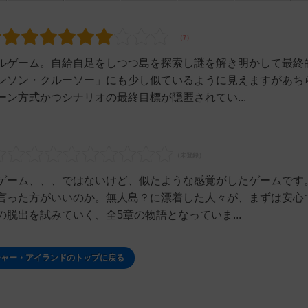
ルゲーム。自給自足をしつつ島を探索し謎を解き明かして最終
ンソン・クルーソー」にも少し似ているように見えますがあち
ン方式かつシナリオの最終目標が隠匿されてい...
ゲーム、、、ではないけど、似たような感覚がしたゲームです
言った方がいいのか。無人島？に漂着した人々が、まずは安心
脱出を試みていく、全5章の物語となっていま...
チャー・アイランドのトップに戻る