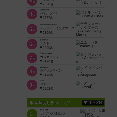
3
位
2528名
Battle Line
4
バトルライン
位
2377名
Terraforming Mars
5
テラフォーミングマーズ
位
2369名
6 nimmt!
6
ニムト
位
2200名
Carcassonne
7
カルカソンヌ
位
2190名
Wingspan
8
ウイングスパン
位
2148名
Azul
9
アズール
位
1902名
興味ありランキング
トップ50
SCYTHE
1
サイズ -大鎌戦役-
位