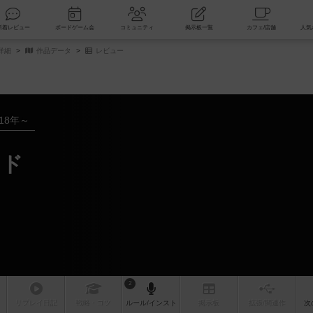
索
新着レビュー
ボードゲーム会
コミュニティ
掲示板一覧
詳細
作品データ
レビュー
018年～
ンド
2
リプレイ
日記
戦略
・コツ
ルール
/インスト
掲示板
拡張/関連
作
次