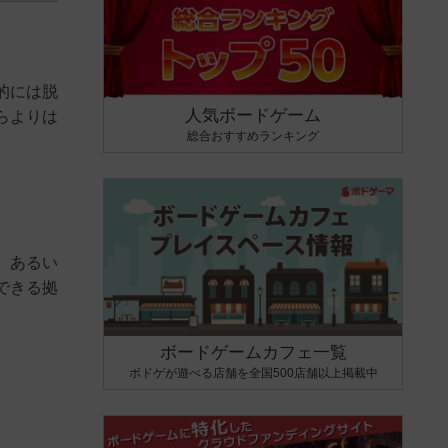
的には脱
人気ボードゲーム
らよりは
総合おすすめランキング
。あるい
できる拠
ボードゲームカフェ一覧
ボドゲが遊べる店舗を全国500店舗以上掲載中