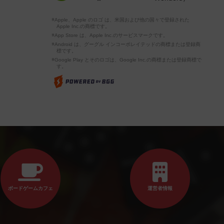
※Apple、Apple のロゴ は、米国および他の国々で登録された
Apple Inc.の商標です。
※App Store は、Apple Inc.のサービスマークです。
※Android は、グーグル インコーポレイテッドの商標または登録商
標です。
※Google Play とそのロゴは、Google Inc.の商標または登録商標で
す。
ボードゲームカフェ
運営者情報