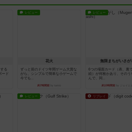
レビュー
レビュー
花火
無限まちがいさが
イする
ずっと前のドイツ年間ゲーム大賞な
6つの場面カード（表、裏
ボード
がら、シンプルで簡単な小ゲームで
絵）が何枚かあり、そのう
今でも...
んで、同...
約7時間前
by tamio
約10時間前
by ジェイと
レビュー
リプレイ