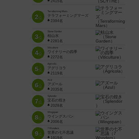
2415名
Terraforming Mars
2
テラフォーミングマーズ
位
2394名
Stone Garden
3
枯山水
位
2281名
Viticulture
4
ワイナリーの四季
位
2272名
Agricola
5
アグリコラ
位
2119名
Azul
6
アズール
位
2035名
Splendor
7
宝石の煌き
位
2028名
Wingspan
8
ウイングスパン
位
2006名
7 Wonders
9
世界の七不思議
位
1919名