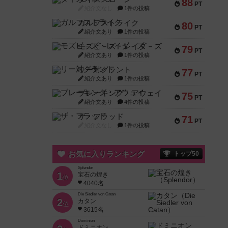
88
PT
紹介文なし
1件の投稿
ガルフストライク
80
PT
紹介文あり
1件の投稿
モズビ－ズ・レイダ－ズ
79
PT
紹介文あり
1件の投稿
リー対グラント
77
PT
紹介文あり
1件の投稿
ブレーキング・アウェイ
75
PT
紹介文あり
4件の投稿
ザ・フラッド
71
PT
紹介文なし
1件の投稿
お気に入りランキング
トップ50
Splendor
1
宝石の煌き
位
4040名
Die Siedler von Catan
2
カタン
位
3615名
Dominion
ドミニオン