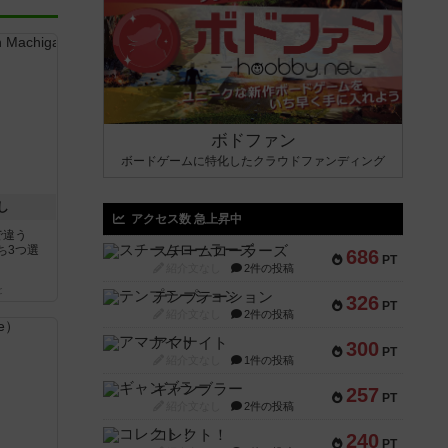
ボドファン
ボードゲームに特化したクラウドファンディング
し
アクセス数 急上昇中
で違う
ち3つ選
スチームローラーズ
686
PT
紹介文なし
2件の投稿
と
テンプテーション
326
PT
紹介文なし
2件の投稿
アマナイト
300
PT
紹介文なし
1件の投稿
ギャンブラー
257
PT
紹介文なし
2件の投稿
コレクト！
240
PT