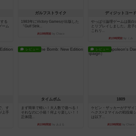
ガルフストライク
ディジットコー
イする
1983年にVictory Gamesが出版した
やっぱり論理ゲームは面白
ゲーム
『Gulf Strik...
とリプレイしました。息子
これリ...
約18時間前
by Chaco
約19時間前
by くみ
レビュー
レビュー
タイムボム
1809
で、す
まず簡単で軽い！大人数で遊べる！
ケビン・ザッカーがデザイ
が上手
それなのに小箱！何より楽しい！！
ヘクス=２マイルの戦役級
正体隠...
は以下...
約19時間前
by あまる
約19時間前
by Chaco