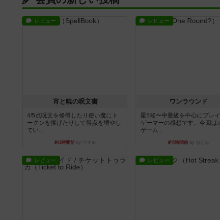
レビュー
レビュー
宵と暁の呪文書
ワンラウンド
4/5点呪文を修得したり使い魔にト
星5軽〜中量級を中心にプレ
ークンを捧げたりして得点を増やし
ゲーマーの感想です。今回は
てい...
ゲーム...
約1時間前
by ワタル
約5時間前
by おとん
レビュー
レビュー