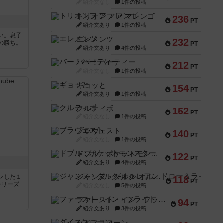
紹介文なし
1件の投稿
トリオンフ ア マレンゴ
236
ド
PT
紹介文あり
1件の投稿
い。息子
エレメンツ
232
の勝ち。
PT
紹介文あり
4件の投稿
バー！パーティー
212
PT
紹介文なし
1件の投稿
ギョッと
154
PT
紹介文あり
1件の投稿
クルティボ
152
PT
紹介文なし
1件の投稿
ブラヴェスト
140
PT
紹介文なし
1件の投稿
ドブル：ポケットモンスター
122
PT
紹介文あり
4件の投稿
ジャンヌ・ダルク-オルレアン ドロー＆ライト
ンした１
118
PT
シリーズ
紹介文なし
5件の投稿
ファースト・イン・フライト
94
PT
紹介文あり
3件の投稿
ダイススローン