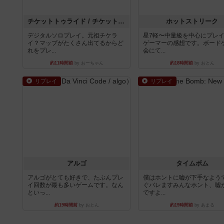
チケットトゥライド / チケットトゥライドアメリカ
ホットストリーク
デジタルソロプレイ。元祖チケラ
星7軽〜中量級を中心にプレ
イ？マップがたくさん出てるからど
ゲーマーの感想です。ボード
れをプレ...
会にて...
約11時間前
by おーちゃん
約18時間前
by おとん
リプレイ
リプレイ
アルゴ
タイムボム
アルゴがとても好きで、たぶんプレ
僕はホントに嘘が下手なよう
イ回数が最も多いゲームです。なん
ぐバレますみんなホント、嘘
といっ...
ですよ...
約19時間前
by おとん
約19時間前
by あまる