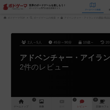
世界のボードゲームを楽しもう！
ボードゲーム専門の総合情報サイト
データベース
検
ボドゲーマTOP
ボードゲームの検索
アドベンチャー・アイランドの通販/商品
2人～5人
45分～90分
10歳～
2
アドベンチャー・アイラ
2件のレビュー
3
2
20
ゲーム
トップ
画像
動画
レビュー
店舗/
カフェ