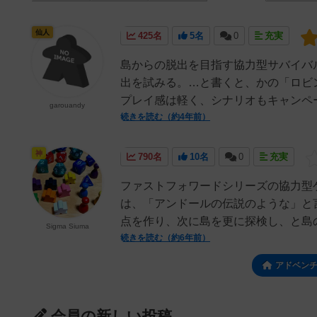
仙人
425名
5名
0
充実
島からの脱出を目指す協力型サバイバ
出を試みる。…と書くと、かの「ロビ
プレイ感は軽く、シナリオもキャンペー
garouandy
続きを読む（約4年前）
神
790名
10名
0
充実
ファストフォワードシリーズの協力型
は、「アンドールの伝説のような」と
点を作り、次に島を更に探検し、と島の
Sigma Siuma
続きを読む（約6年前）
アドベン
会員の新しい投稿