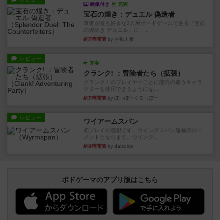
画像付き
充実
宝石の煌き：デュエル 偽造者
筆者が最も好きな2人用ボードゲームである『宝石
の煌めき デュエル』に、...
約7時間前
by 手動人形
レビュー
充実
クランク! ：冒険者たち（拡張）
クランク！のプレイヤーごとに能力の違うキャラ
クターを使用できるようにな...
約7時間前
by ぽっぽーくるっぽー
レビュー
ワイアームスパン
初プレイの感想です。ウイングスパン履修済のコ
メントとなります。ウイング...
約8時間前
by daisdice
ボドゲーマのアプリ版はこちら