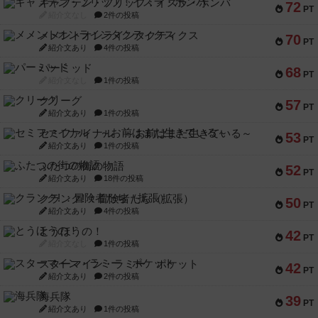
キャプテン・フリップ：イスラ・ボンバ
72
PT
紹介文なし
2件の投稿
メメントオンラインタクティクス
70
PT
紹介文あり
4件の投稿
パーミッド
68
PT
紹介文なし
1件の投稿
クリーグ
57
PT
紹介文あり
1件の投稿
セミファイナル ～お前はまだ生きている～
53
PT
紹介文あり
1件の投稿
ふたつの街の物語
52
PT
紹介文あり
18件の投稿
クランク! ：冒険者たち（拡張）
50
PT
紹介文あり
4件の投稿
とうほうの！
42
PT
紹介文なし
1件の投稿
スターマイン・ラミー ポケット
42
PT
紹介文あり
2件の投稿
海兵隊
39
PT
紹介文あり
1件の投稿