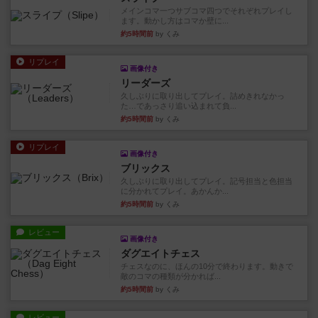
メインコマ一つサブコマ四つでそれぞれプレイし
ます。動かし方はコマか壁に...
約5時間前
by くみ
リプレイ
画像付き
リーダーズ
久しぶりに取り出してプレイ。詰めきれなかっ
た…であっさり追い込まれて負...
約5時間前
by くみ
リプレイ
画像付き
ブリックス
久しぶりに取り出してプレイ。記号担当と色担当
に分かれてプレイ。あかんか...
約5時間前
by くみ
レビュー
画像付き
ダグエイトチェス
チェスなのに、ほんの10分で終わります。動きで
敵のコマの種類が分かれば...
約5時間前
by くみ
レビュー