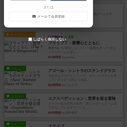
レビュー
または
ジンラミー
トランプで遊べる2人対戦の麻雀風ゲームです。
メールで会員登録
10枚の手札で、同じスーツ...
約3時間前
by OSAっち
ルール/インスト
画像付き
充実
しばらく表示しない
フリップ７：復讐心とともに
概要Flip 7が復活しました――復讐を伴って!オリ
ジナルゲームの楽し...
約3時間前
by jurong
レビュー
アズール：シントラのステンドグラス
大好きなアズールシリーズ。ステンドグラスを作
っていきます✨1部より自由...
約4時間前
by しんたろ
レビュー
エクスペディション：世界を巡る冒険
クラマー氏の不朽の名作。新しいボードゲームほ
どおもしろいはず？いいえ。...
約5時間前
by 田中昌平
レビュー
スライプ