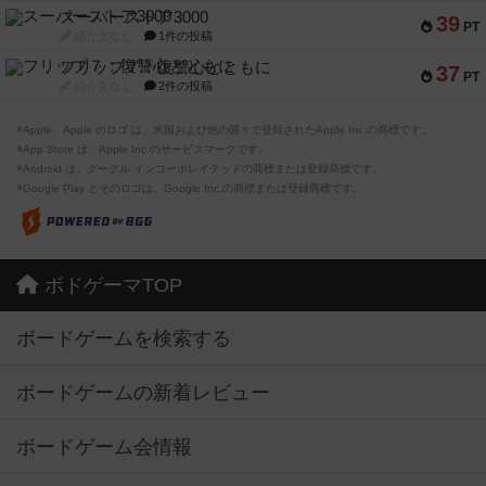
スーパーストア3000
39
PT
紹介文なし
1件の投稿
フリップ７：復讐心とともに
37
PT
紹介文なし
2件の投稿
※Apple、Apple のロゴ は、米国および他の国々で登録されたApple Inc.の商標です。
※App Store は、Apple Inc.のサービスマークです。
※Android は、グーグル インコーポレイテッドの商標または登録商標です。
※Google Play とそのロゴは、Google Inc.の商標または登録商標です。
ボドゲーマTOP
ボードゲームを検索する
ボードゲームの新着レビュー
ボードゲーム会情報