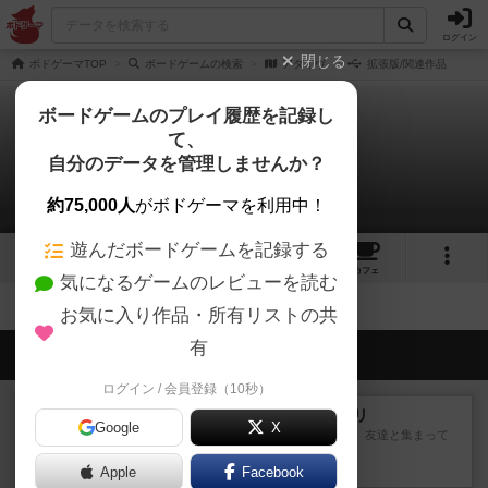
ログイン
閉じる
ボドゲーマTOP
ボードゲームの検索
アダイヴ
拡張版/関連作品
ボードゲームのプレイ履歴を記録し
て、
アダイヴ
自分のデータを管理しませんか？
拡張/関連作品 0件
約75,000人
がボドゲーマを利用中！
遊んだボードゲームを記録する
2
2
1
1
トップ
画像
動画
レビュー
カフェ
気になるゲームのレビューを読む
お気に入り作品・所有リストの共
有
会員の新しい投稿
ログイン / 会員登録（10秒）
レビュー
ナンジャモンジャ・ミドリ
Google
X
私は吃音を持っているのですが、友達と集まって
このゲームをした際、3ゲー...
Apple
約2時間前
by 155973
Facebook