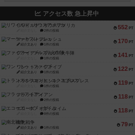
アクセス数 急上昇中
リワイルド：サウスアメリカ
552
PT
紹介文なし
2件の投稿
マーケットフレッシュ
170
PT
紹介文あり
1件の投稿
ファイアー・ブルズ / 火牛陣
141
PT
紹介文なし
1件の投稿
ワン・トゥ・ファイブ
122
PT
紹介文あり
1件の投稿
トランスオリエント・エクスプレス
119
PT
紹介文なし
1件の投稿
フラットアイアン
118
PT
紹介文なし
2件の投稿
エコーズ・オブ・タイム
118
PT
紹介文なし
8件の投稿
南北戦争
79
PT
紹介文あり
1件の投稿