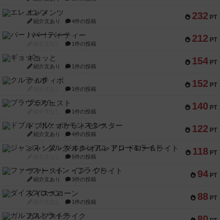
エレメンツ
232
PT
紹介文あり
4件の投稿
バー！パーティー
212
PT
紹介文なし
1件の投稿
ギョッと
154
PT
紹介文あり
1件の投稿
クルティボ
152
PT
紹介文なし
1件の投稿
ブラヴェスト
140
PT
紹介文なし
1件の投稿
ドブル：ポケットモンスター
122
PT
紹介文あり
4件の投稿
ジャンヌ・ダルク-オルレアン ドロー＆ライト
118
PT
紹介文なし
5件の投稿
ファースト・イン・フライト
94
PT
紹介文あり
3件の投稿
ダイススローン
88
PT
紹介文なし
1件の投稿
ガルフストライク
80