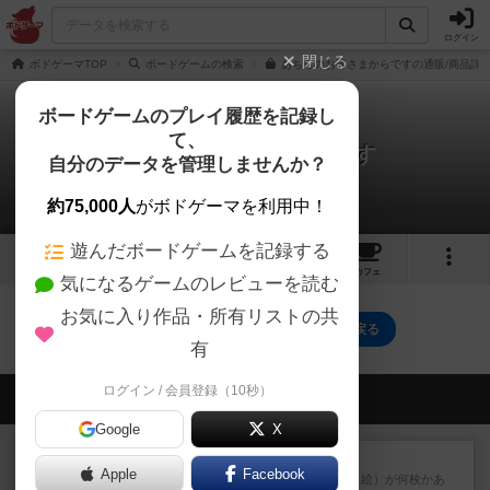
ログイン
閉じる
ボドゲーマTOP
ボードゲームの検索
あちらのお客さまからですの通販/商品詳
ボードゲームのプレイ履歴を記録し
て、
あちらのお客さまからです
自分のデータを管理しませんか？
0件のレビュー
約75,000人
がボドゲーマを利用中！
遊んだボードゲームを記録する
3
トップ
画像
動画
レビュー
カフェ
気になるゲームのレビューを読む
お気に入り作品・所有リストの共
あちらのお客さまからですのトップに戻る
有
ログイン / 会員登録（10秒）
会員の新しい投稿
Google
X
レビュー
無限まちがいさがし
Apple
Facebook
6つの場面カード（表、裏で違う絵）が何枚かあ