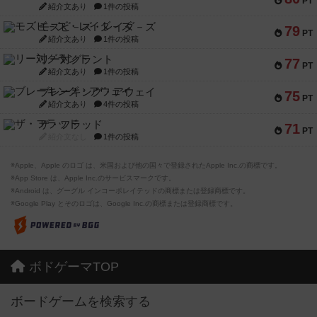
PT
紹介文あり
1件の投稿
モズビ－ズ・レイダ－ズ
79
PT
紹介文あり
1件の投稿
リー対グラント
77
PT
紹介文あり
1件の投稿
ブレーキング・アウェイ
75
PT
紹介文あり
4件の投稿
ザ・フラッド
71
PT
紹介文なし
1件の投稿
※Apple、Apple のロゴ は、米国および他の国々で登録されたApple Inc.の商標です。
※App Store は、Apple Inc.のサービスマークです。
※Android は、グーグル インコーポレイテッドの商標または登録商標です。
※Google Play とそのロゴは、Google Inc.の商標または登録商標です。
ボドゲーマTOP
ボードゲームを検索する