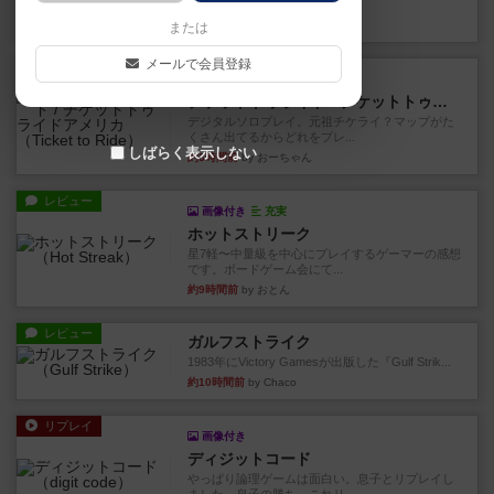
り、そのうち3つ選んで、同...
約1時間前
by ジェイとと
または
メールで会員登録
レビュー
充実
チケットトゥライド / チケットトゥライドアメリカ
デジタルソロプレイ。元祖チケライ？マップがた
くさん出てるからどれをプレ...
しばらく表示しない
約3時間前
by おーちゃん
レビュー
画像付き
充実
ホットストリーク
星7軽〜中量級を中心にプレイするゲーマーの感想
です。ボードゲーム会にて...
約9時間前
by おとん
レビュー
ガルフストライク
1983年にVictory Gamesが出版した『Gulf Strik...
約10時間前
by Chaco
リプレイ
画像付き
ディジットコード
やっぱり論理ゲームは面白い。息子とリプレイし