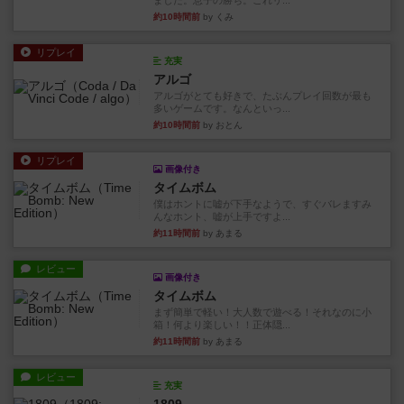
ました。息子の勝ち。これリ...
約10時間前
by くみ
リプレイ
充実
アルゴ
アルゴがとても好きで、たぶんプレイ回数が最も
多いゲームです。なんといっ...
約10時間前
by おとん
リプレイ
画像付き
タイムボム
僕はホントに嘘が下手なようで、すぐバレますみ
んなホント、嘘が上手ですよ...
約11時間前
by あまる
レビュー
画像付き
タイムボム
まず簡単で軽い！大人数で遊べる！それなのに小
箱！何より楽しい！！正体隠...
約11時間前
by あまる
レビュー
充実