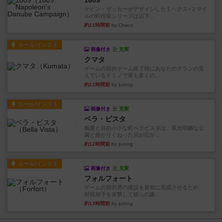
1809
ケビン・ザッカーがデザインした１ヘクス=２マイ
ルの戦役級シリーズは以下...
約11時間前
by Chaco
ルール/インスト
画像付き
充実
クマタ
ゲームの目的ゲーム終了時にあなたのクランの見
えているドミノで最も多くの...
約11時間前
by jurong
ルール/インスト
画像付き
充実
ベラ・ビスタ
概要と目的小さな町ベラビスタは、風光明媚な公
園と曲がりくねった川が広が...
約12時間前
by jurong
ルール/インスト
画像付き
充実
フォルフォート
ゲームの目的砦の建設を最初に完成させるため、
対戦相手を攻撃して彼らの建...
約13時間前
by jurong