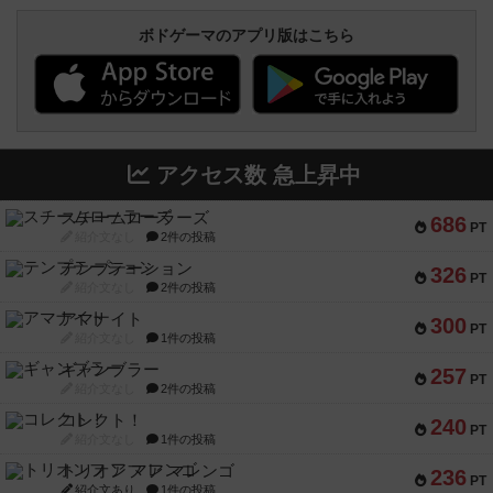
ボドゲーマのアプリ版はこちら
アクセス数 急上昇中
スチームローラーズ
686
PT
紹介文なし
2件の投稿
テンプテーション
326
PT
紹介文なし
2件の投稿
アマナイト
300
PT
紹介文なし
1件の投稿
ギャンブラー
257
PT
紹介文なし
2件の投稿
コレクト！
240
PT
紹介文なし
1件の投稿
トリオンフ ア マレンゴ
236
PT
紹介文あり
1件の投稿