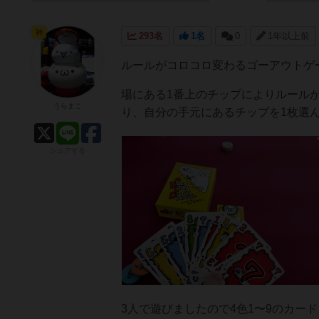
神
293名
1名
0
1年以上前
ルールがコロコロ変わるゴーアウトゲ
場にある1番上のチップによりルール
うらまこ
り、自分の手元にあるチップを1枚選
シェアする
3人で遊びましたので4色1〜9のカー