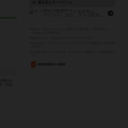
最近見たボードゲーム
A Boar, Crab,Dung beatle.
イノシシ、カニ、フンコロガシ。
※Apple、Apple のロゴ は、米国および他の国々で登録された
Apple Inc.の商標です。
※App Store は、Apple Inc.のサービスマークです。
※Android は、グーグル インコーポレイテッドの商標または登録商
標です。
※Google Play とそのロゴは、Google Inc.の商標または登録商標で
す。
は揃わな
き、頃合