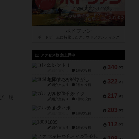
ボドファン
ボードゲームに特化したクラウドファンディング
アクセス数 急上昇中
コレクト！
340
PT
紹介文なし
1件の投稿
無限まちがいさがし
322
PT
紹介文あり
2件の投稿
ガルフストライク
217
PT
び、場
紹介文あり
1件の投稿
クルティボ
203
PT
紹介文なし
1件の投稿
1809
112
PT
紹介文あり
1件の投稿
ファースト・イン・フライト
108