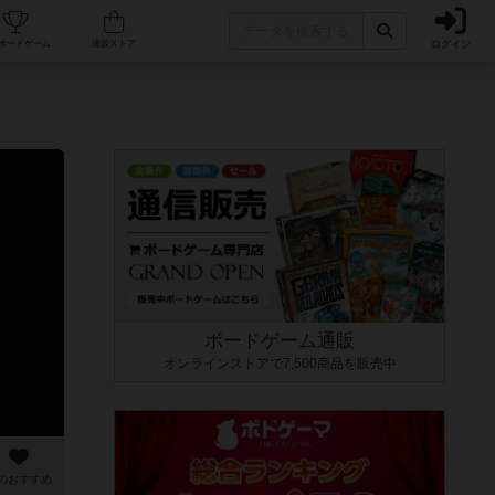
ログイン
カフェ/店舗
人気ボードゲーム
通販ストア
ボードゲーム通販
オンラインストアで7,500商品を販売中
のおすすめ