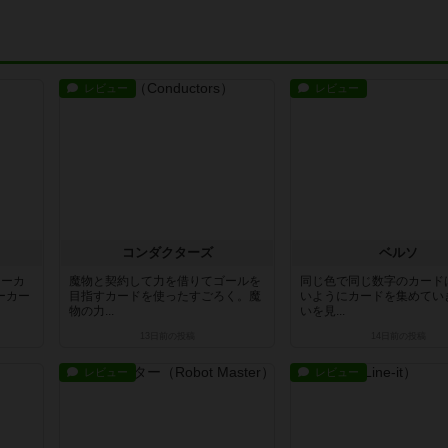
レビュー
レビュー
コンダクターズ
ベルソ
ワーカ
魔物と契約して力を借りてゴールを
同じ色で同じ数字のカード
ーカー
目指すカードを使ったすごろく。魔
いようにカードを集めてい
物の力...
いを見...
13日前
の投稿
14日前
の投稿
レビュー
レビュー