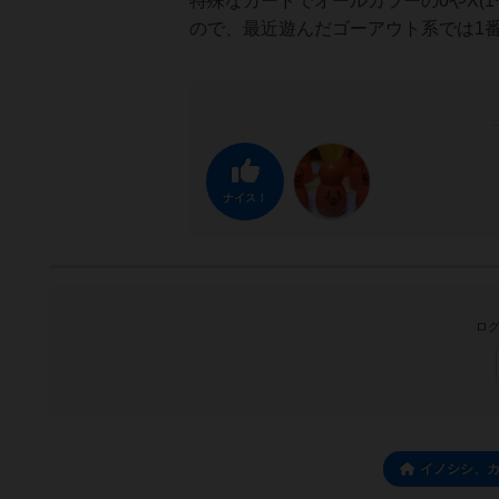
特殊なカードでオールカラーの0やX(
ので、最近遊んだゴーアウト系では1
ナイス！
ログ
イノシシ、