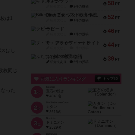
ギャンブラー
58
PT
紹介文なし
2件の投稿
Bitter End ブタペスト救出作戦
52
枚は1
PT
紹介文なし
1件の投稿
ラピード
46
PT
紹介文なし
1件の投稿
ザ・フラッフィー・ライト
44
PT
紹介文なし
0件の投稿
パスはし
ふたつの城の物語
39
PT
紹介文あり
6件の投稿
数枚同じ
お気に入りランキング
トップ50
Splendor
になった
1
宝石の煌き
位
4041名
Die Siedler von Catan
2
カタン
位
3616名
Dominion
3
ドミニオン
位
2529名
Battle Line