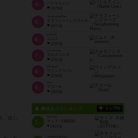
4
バトルライン
位
2378名
Terraforming Mars
5
テラフォーミングマーズ
位
2371名
6 nimmt!
6
ニムト
位
2202名
Carcassonne
7
カルカソンヌ
位
2191名
Wingspan
8
ウイングスパン
位
2150名
Azul
9
アズール
位
1903名
興味ありランキング
トップ50
う、出し
SCYTHE
1
サイズ -大鎌戦役-
位
2415名
Terraforming Mars