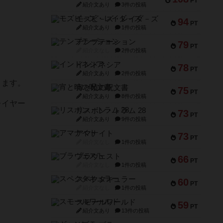
PT
紹介文あり
3件の投稿
モズビ－ズ・レイダ－ズ
94
PT
紹介文あり
1件の投稿
テンプテーション
79
PT
紹介文なし
2件の投稿
インドネシア
78
PT
紹介文あり
2件の投稿
ります。
宵と暁の呪文書
75
PT
紹介文あり
8件の投稿
レイヤー
リスボン・トラム 28
73
PT
紹介文あり
9件の投稿
アマナイト
73
PT
紹介文なし
1件の投稿
ブラヴェスト
66
PT
紹介文なし
1件の投稿
スペクタキュラー
60
PT
紹介文なし
1件の投稿
スモールワールド
59
PT
紹介文あり
13件の投稿