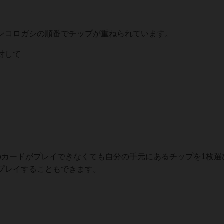
。
ンコロガシの順番でチップが重ねられています。
対して
」
のカードがプレイできなくても自分の手元にあるチップを1枚選
プレイすることもできます。