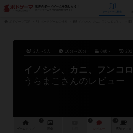
世界のボードゲームを楽しもう！
ボードゲーム専門の総合情報サイト
データベース
検
ボドゲーマTOP
ボードゲームの検索
イノシシ、カニ、フンコロガシ。
2人～5人
10分～20分
8歳～
20
イノシシ、カニ、フンコ
うらまこさんのレビュー
5
8
19
ゲーム
トップ
画像
動画
レビュー
店舗/
カフェ