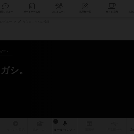
索
新着レビュー
ボードゲーム会
コミュニティ
掲示板一覧
レビュー
うらまこさんの投稿
25年～
ロガシ。
1
リプレイ
日記
戦略
・コツ
ルール
/インスト
掲示板
拡張/関連
作
次