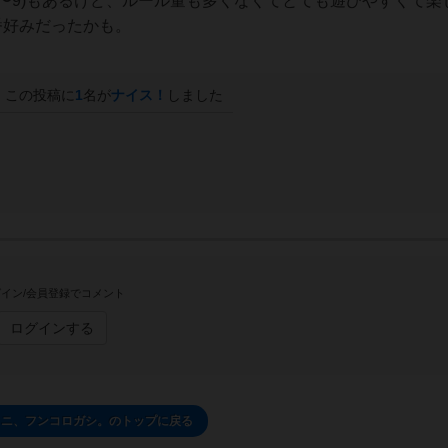
1〜9)もあるけど、ルール量も多くなくてとても遊びやすくて楽
番好みだったかも。
この投稿に
1
名が
ナイス！
しました
イン/会員登録でコメント
ログインする
カニ、フンコロガシ。のトップに戻る