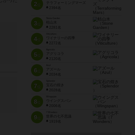
しかった
2
テラフォーミングマーズ
位
2394名
Stone Garden
3
枯山水
位
2281名
Viticulture
4
ワイナリーの四季
位
2272名
Agricola
5
アグリコラ
位
2120名
Azul
6
アズール
位
2034名
Splendor
7
宝石の煌き
位
2028名
Wingspan
8
ウイングスパン
位
2006名
7 Wonders
9
世界の七不思議
位
1919名