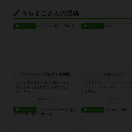
うらまこさんの投稿
レビュー
レビュー
ファイアー・ブルズ / 火牛陣
クルティボ
火牛を引き連れて敵を殲滅させる。
毎手番2アクションしていく
縦か斜めで前2列まで攻撃できる
ープレイスメントゲーム。ワ
が、自分...
を農場...
1日前
の投稿
3日前
の投稿
レビュー
レビュー