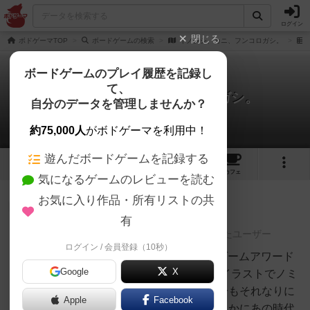
ログイン
閉じる
ボドゲーマTOP
ボードゲームの検索
イノシシ、カニ、フンコロガシ。
ボードゲームのプレイ履歴を記録し
て、
イノシシ、カニ、フンコロガシ。
自分のデータを管理しませんか？
8件のレビュー
約75,000人
がボドゲーマを利用中！
遊んだボードゲームを記録する
5
8
19
トップ
画像
動画
レビュー
カフェ
気になるゲームのレビューを読む
お気に入り作品・所有リストの共
神
314名
2名
0
充実
有
レーティングが非公開に設定されたユーザー
ログイン / 会員登録（10秒）
白州
7/10ゴールデンボックスボードゲームアワード
Google
X
2025で、ドリスマテウスっぽいイラストでノミ
ネートされたカードゲーム。自分もそれなりに
Apple
Facebook
古参なので、このイラストはたしかにあの時代