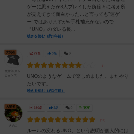
ゲーに思えたが3人プレイした所徐々に考え所
が見えてきて面白かった…と言っても"運ゲ
ー"ではありますがw手札補充がないので
『UNO』のダレる長...
続きを読む（約1年前）
大賢者
72名
0名
0
金賢守(キム
ヒョンス)
UNOのようなゲームで楽しめました。またやり
たいです。
続きを読む（約1年前）
大賢者
160名
2名
0
充実
きのこ
ルールの変わるUNO、という説明が個人的には