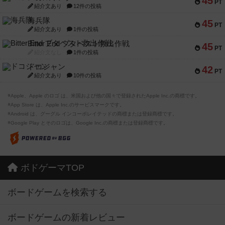
45
PT
紹介文あり
12件の投稿
海兵隊
45
PT
紹介文あり
1件の投稿
Bitter End ブタペスト救出作戦
45
PT
紹介文なし
1件の投稿
ドコジャン
42
PT
紹介文あり
10件の投稿
※Apple、Apple のロゴ は、米国および他の国々で登録されたApple Inc.の商標です。
※App Store は、Apple Inc.のサービスマークです。
※Android は、グーグル インコーポレイテッドの商標または登録商標です。
※Google Play とそのロゴは、Google Inc.の商標または登録商標です。
ボドゲーマTOP
ボードゲームを検索する
ボードゲームの新着レビュー