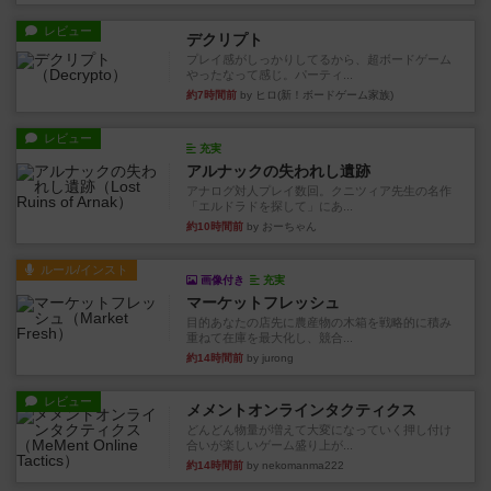
レビュー
デクリプト
プレイ感がしっかりしてるから、超ボードゲーム
やったなって感じ。パーティ...
約7時間前
by ヒロ(新！ボードゲーム家族)
レビュー
充実
アルナックの失われし遺跡
アナログ対人プレイ数回。クニツィア先生の名作
「エルドラドを探して」にあ...
約10時間前
by おーちゃん
ルール/インスト
画像付き
充実
マーケットフレッシュ
目的あなたの店先に農産物の木箱を戦略的に積み
重ねて在庫を最大化し、競合...
約14時間前
by jurong
レビュー
メメントオンラインタクティクス
どんどん物量が増えて大変になっていく押し付け
合いが楽しいゲーム盛り上が...
約14時間前
by nekomanma222