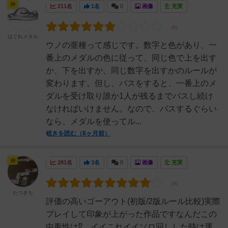
神
211名
1名
0
画像
充実
はぐれメタル
ウノの亜種って感じです。数字と色があり、一
番上のメダルの色に従って、同じ色で上を出す
か、下を出すか、同じ数字を出すかのルールが
変わります。但し、パスをすると、一番上のメ
ダルを受け取り誰か1人が残るまでパスし続け
なければいけません。なので、パスするぐらい
なら、メダルを使ってル...
続きを読む（8ヶ月前）
神
281名
3名
0
画像
充実
たつきち
評価の高いゴーアウト(初版/2版ルール比較)実際
プレイして印象が上がった作品ですなんだこの
中毒性は⁉️…イイこれイイソロ回しした時は運