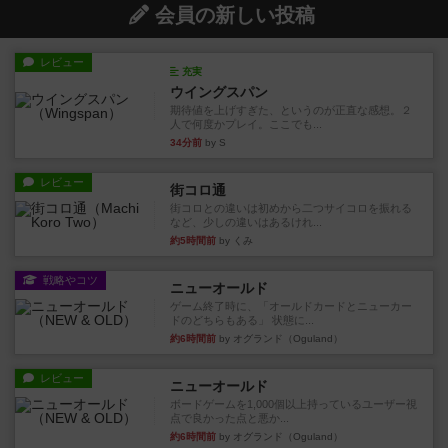
会員の新しい投稿
レビュー
充実
ウイングスパン
期待値を上げすぎた、というのが正直な感想。２
人で何度かプレイ。ここでも...
34分前
by S
レビュー
街コロ通
街コロとの違いは初めから二つサイコロを振れる
など、少しの違いはあるけれ...
約5時間前
by くみ
戦略やコツ
ニューオールド
ゲーム終了時に、「オールドカードとニューカー
ドのどちらもある」 状態に...
約6時間前
by オグランド（Oguland）
レビュー
ニューオールド
ボードゲームを1,000個以上持っているユーザー視
点で良かった点と悪か...
約6時間前
by オグランド（Oguland）