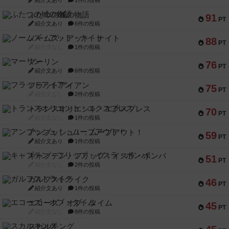
紹介文あり
1件の投稿
ふたつの城の物語
91
PT
紹介文あり
6件の投稿
ノームズ・アット・ナイト
88
PT
紹介文なし
1件の投稿
マーリン
76
PT
紹介文あり
6件の投稿
フラットアイアン
75
PT
紹介文なし
2件の投稿
トランスオリエント・エクスプレス
70
PT
紹介文なし
1件の投稿
アンブッシュ！：ムーブアウト！
59
PT
紹介文あり
1件の投稿
キャプテン・フリップ：イスラ・ボンバ
51
PT
紹介文なし
2件の投稿
ガルフストライク
46
PT
紹介文あり
1件の投稿
エコーズ・オブ・タイム
45
PT
紹介文なし
8件の投稿
スカルキング