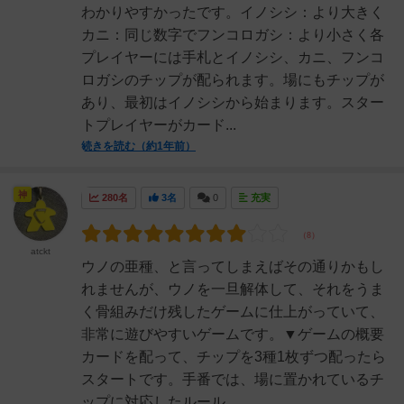
わかりやすかったです。イノシシ：より大きく
カニ：同じ数字でフンコロガシ：より小さく各
プレイヤーには手札とイノシシ、カニ、フンコ
ロガシのチップが配られます。場にもチップが
あり、最初はイノシシから始まります。スター
トプレイヤーがカード...
続きを読む（約1年前）
神
280名
3名
0
充実
atckt
ウノの亜種、と言ってしまえばその通りかもし
れませんが、ウノを一旦解体して、それをうま
く骨組みだけ残したゲームに仕上がっていて、
非常に遊びやすいゲームです。▼ゲームの概要
カードを配って、チップを3種1枚ずつ配ったら
スタートです。手番では、場に置かれているチ
ップに対応したルール...