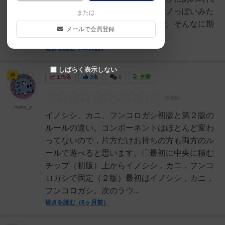
を彷彿とさせる。ルール自体はウノっぽいみた
または
いなレビューを見かけていたので、そんなに期
メールで会員登録
待していなかっ...
続きを読む（12日前）
しばらく表示しない
神
175名
3名
0
充実
malts_y
イノシシ、カニ、フンコロガシ初版と第２版の
ルールの違い。コンポーネントはほとんど変わ
ってないので，片方だけお持ちの方も両方のル
ールで遊べると思います。〇最初に中央に積む
チップ（初版）上からイノシシ，カニ，フンコ
ロガシで固定（２版）最初はイノシシ，カニ，
フンコロガシ。次のラウ...
続きを読む（6ヶ月前）