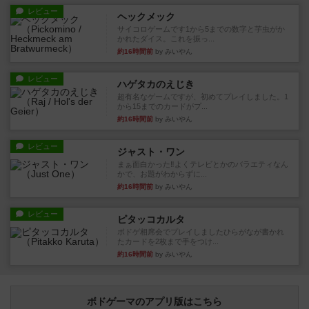
レビュー
ヘックメック
サイコロゲームです1から5までの数字と芋虫がか
かれたダイス。これを振っ...
約16時間前
by みいやん
レビュー
ハゲタカのえじき
超有名なゲームですが、初めてプレイしました。1
から15までのカードがプ...
約16時間前
by みいやん
レビュー
ジャスト・ワン
まぁ面白かった‼️よくテレビとかのバラエティなん
かで、お題がわからずに...
約16時間前
by みいやん
レビュー
ピタッコカルタ
ボドゲ相席会でプレイしましたひらがなが書かれ
たカードを2枚まで手をつけ...
約16時間前
by みいやん
ボドゲーマのアプリ版はこちら