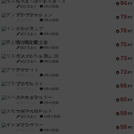
モズビ－ズ・レイダ－ズ
94
PT
紹介文あり
1件の投稿
テンプテーション
79
PT
紹介文なし
2件の投稿
インドネシア
78
PT
紹介文あり
2件の投稿
宵と暁の呪文書
75
PT
紹介文あり
8件の投稿
リスボン・トラム 28
73
PT
紹介文あり
9件の投稿
アマナイト
73
PT
紹介文なし
1件の投稿
ブラヴェスト
66
PT
紹介文なし
1件の投稿
スペクタキュラー
60
PT
紹介文なし
1件の投稿
スモールワールド
59
PT
紹介文あり
13件の投稿
ギャンブラー
58
PT
紹介文なし
2件の投稿