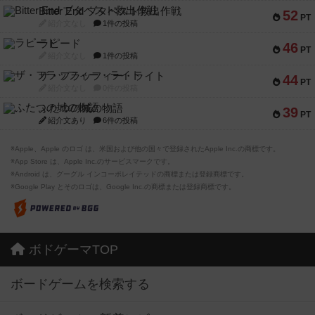
Bitter End ブタペスト救出作戦
52
PT
紹介文なし
1件の投稿
ラピード
46
PT
紹介文なし
1件の投稿
ザ・フラッフィー・ライト
44
PT
紹介文なし
0件の投稿
ふたつの城の物語
39
PT
紹介文あり
6件の投稿
※Apple、Apple のロゴ は、米国および他の国々で登録されたApple Inc.の商標です。
※App Store は、Apple Inc.のサービスマークです。
※Android は、グーグル インコーポレイテッドの商標または登録商標です。
※Google Play とそのロゴは、Google Inc.の商標または登録商標です。
ボドゲーマTOP
ボードゲームを検索する