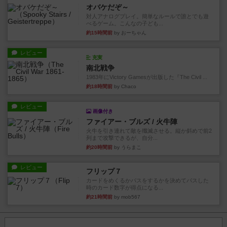
オバケだぞ～
対人アナログプレイ。簡単なルールで誰とでも遊
べるゲーム。こんなの子ども...
約15時間前
by おーちゃん
レビュー
充実
南北戦争
1983年にVictory Gamesが出版した『The Civil ...
約18時間前
by Chaco
レビュー
画像付き
ファイアー・ブルズ / 火牛陣
火牛を引き連れて敵を殲滅させる。縦か斜めで前2
列まで攻撃できるが、自分...
約20時間前
by うらまこ
レビュー
フリップ７
カードをめくるかパスをするかを決めてパスした
時のカード数字が得点になる...
約21時間前
by mob567