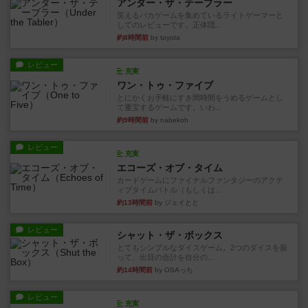
アンダー・ザ・テーブラー
笑えるバカゲームを集めているライトゲーマーと
してのレビューです。正体隠...
約8時間前
by toyota
レビュー
充実
ワン・トゥ・ファイブ
とにかくお手軽にすき間時間をうめるゲームとし
て重宝するゲームです。いわ...
約9時間前
by nabekoh
レビュー
充実
エコーズ・オブ・タイム
カードゲームにファイナルファンタジーのアクテ
ィブタイムバトル（もしくは...
約13時間前
by ジェイとと
レビュー
シャット・ザ・ボックス
とてもシンプルなダイスゲーム。2つのダイスを振
って、出目の合計を自分の...
約14時間前
by OSAっち
レビュー
充実