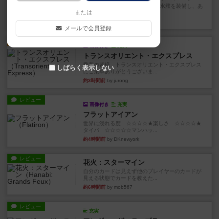
イスラ・ボンバを探しに出航!潜水艦を装備し、あ
または
なたの乗組員を監獄から解...
約2時間前
by jurong
メールで会員登録
ルール/インスト
画像付き
充実
トランスオリエント・エクスプレス
乗客の皆様、トランスオリエント・エクスプレス
しばらく表示しない
にご乗車ありがとうございま...
約3時間前
by jurong
レビュー
画像付き
充実
フラットアイアン
世界に浸れる度 ☆☆☆☆★楽しさ ☆☆☆☆★
タイパ ☆☆☆☆☆マンハッ...
約4時間前
by DKnewyork
レビュー
花火：スターマイン
自分のカードは見えず他のプレイヤーのカードが
見える状態でカードを教えた...
約6時間前
by mob567
レビュー
充実