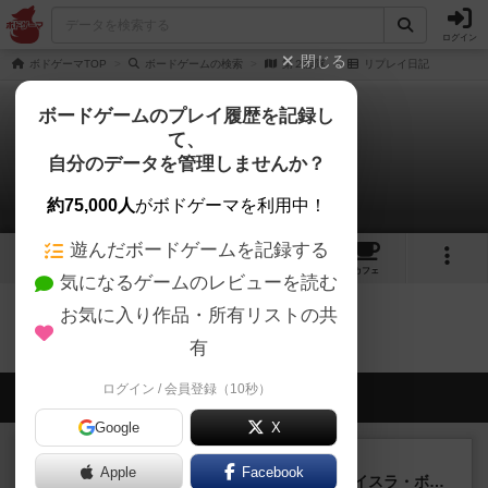
ログイン
閉じる
ボドゲーマTOP
ボードゲームの検索
第２艦隊
リプレイ日記
ボードゲームのプレイ履歴を記録し
て、
第２艦隊
自分のデータを管理しませんか？
0件のリプレイ日記
約75,000人
がボドゲーマを利用中！
遊んだボードゲームを記録する
2
2
1
トップ
画像
動画
レビュー
カフェ
気になるゲームのレビューを読む
お気に入り作品・所有リストの共
第２艦隊のトップに戻る
有
ログイン / 会員登録（10秒）
会員の新しい投稿
Google
X
ルール/インスト
画像付き
充実
Apple
Facebook
キャプテン・フリップ：イスラ・ボンバ