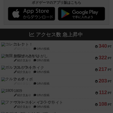
ボドゲーマのアプリ版はこちら
アクセス数 急上昇中
コレクト！
340
PT
紹介文なし
1件の投稿
無限まちがいさがし
322
PT
紹介文あり
2件の投稿
ガルフストライク
217
PT
紹介文あり
1件の投稿
クルティボ
203
PT
紹介文なし
1件の投稿
1809
112
PT
紹介文あり
1件の投稿
ファースト・イン・フライト
108
PT
紹介文あり
3件の投稿