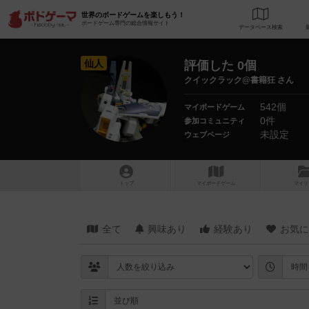
世界のボードゲームを楽しもう！
ボードゲーム専門の総合情報サイト
データベース
検
仙人
評価した 0個
クイックラック@書籍狂 さん
542個
マイボードゲーム
0件
参加コミュニティ
未設定
ウェブページ
トップ
マイボードゲーム
マイリ
全て
興味あり
経験あり
お気に