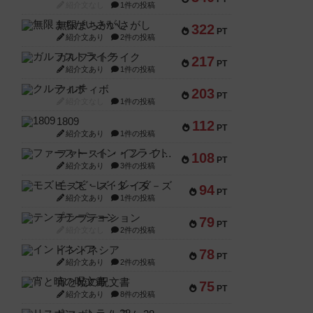
紹介文なし
1件の投稿
無限まちがいさがし
322
PT
紹介文あり
2件の投稿
ガルフストライク
217
PT
紹介文あり
1件の投稿
クルティボ
203
PT
紹介文なし
1件の投稿
1809
112
PT
紹介文あり
1件の投稿
ファースト・イン・フライト
108
PT
紹介文あり
3件の投稿
モズビ－ズ・レイダ－ズ
94
PT
紹介文あり
1件の投稿
テンプテーション
79
PT
紹介文なし
2件の投稿
インドネシア
78
PT
紹介文あり
2件の投稿
宵と暁の呪文書
75
PT
紹介文あり
8件の投稿