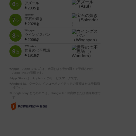
6
アズール
位
2035名
Splendor
7
宝石の煌き
位
2028名
Wingspan
8
ウイングスパン
位
2006名
7 Wonders
9
世界の七不思議
位
1919名
※Apple、Apple のロゴ は、米国および他の国々で登録された
Apple Inc.の商標です。
※App Store は、Apple Inc.のサービスマークです。
※Android は、グーグル インコーポレイテッドの商標または登録商
標です。
※Google Play とそのロゴは、Google Inc.の商標または登録商標で
す。