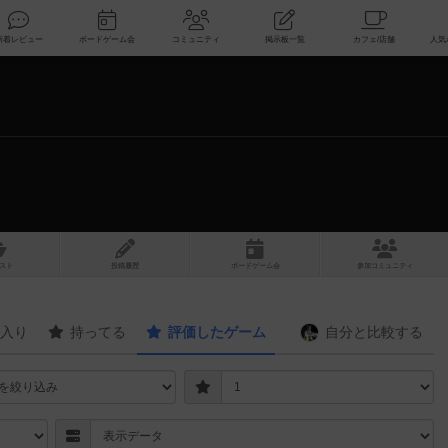
索
新着レビュー
ボードゲーム会
コミュニティ
掲示板一覧
スト
投稿履歴
ボ
ー
ドゲ
ーム
会
参加
コミュニティ
入り
持ってる
評価したゲーム
自分と
比較する