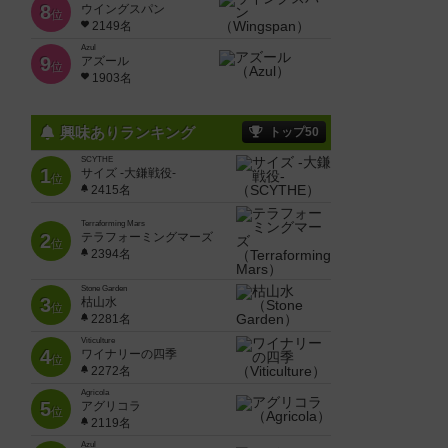
8
ウイングスパン
位
2149名
Azul
9
アズール
位
1903名
興味ありランキング
トップ50
SCYTHE
1
サイズ -大鎌戦役-
位
2415名
Terraforming Mars
2
テラフォーミングマーズ
位
2394名
Stone Garden
3
枯山水
位
2281名
Viticulture
4
ワイナリーの四季
位
2272名
Agricola
5
アグリコラ
位
2119名
Azul