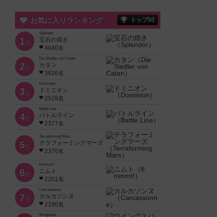
お気に入りランキング
トップ50
Splendor
1
宝石の煌き
位
4040名
Die Siedler von Catan
2
カタン
位
3616名
Dominion
3
ドミニオン
位
2528名
Battle Line
4
バトルライン
位
2377名
Terraforming Mars
5
テラフォーミングマーズ
位
2370名
6 nimmt!
6
ニムト
位
2201名
Carcassonne
7
カルカソンヌ
位
2190名
Wingspan