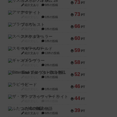
リスボン・トラム 28
73
PT
紹介文あり
9件の投稿
アマナイト
73
PT
紹介文なし
1件の投稿
ブラヴェスト
66
PT
紹介文なし
1件の投稿
スペクタキュラー
60
PT
紹介文なし
1件の投稿
スモールワールド
59
PT
紹介文あり
13件の投稿
ギャンブラー
58
PT
紹介文なし
2件の投稿
Bitter End ブタペスト救出作戦
52
PT
紹介文なし
1件の投稿
ラピード
46
PT
紹介文なし
1件の投稿
ザ・フラッフィー・ライト
44
PT
紹介文なし
0件の投稿
ふたつの城の物語
39
PT
紹介文あり
6件の投稿