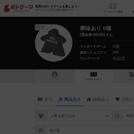
世界のボードゲームを楽しもう！
ボードゲーム専門の総合情報サイト
データベース
検
たまご
興味あり 0個
[退会者:98289] さん
0個
マイボードゲーム
0件
参加コミュニティ
未設定
ウェブページ
トップ
マイボードゲーム
マイリ
全て
興味あり
経験あり
お気に