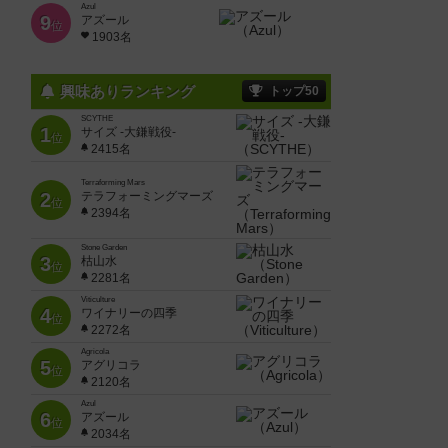
Azul
9
アズール
位
1903名
興味ありランキング
トップ50
SCYTHE
1
サイズ -大鎌戦役-
位
2415名
Terraforming Mars
2
テラフォーミングマーズ
位
2394名
Stone Garden
3
枯山水
位
2281名
Viticulture
4
ワイナリーの四季
位
2272名
Agricola
5
アグリコラ
位
2120名
Azul
6
アズール
位
2034名