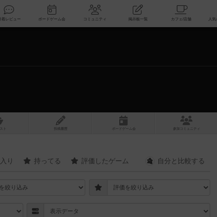
索
新着レビュー
ボードゲーム会
コミュニティ
掲示板一覧
スト
投稿履歴
ボ
ー
ドゲ
ーム
会
参加
コミュニティ
入り
持ってる
評価したゲーム
自分と
比較する