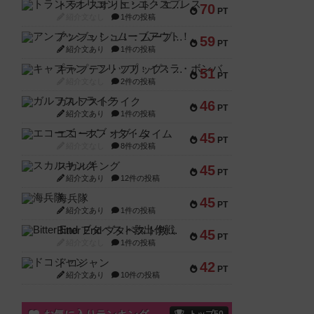
トランスオリエント・エクスプレス
70
PT
紹介文なし
1件の投稿
アンブッシュ！：ムーブアウト！
59
PT
紹介文あり
1件の投稿
キャプテン・フリップ：イスラ・ボンバ
51
PT
紹介文なし
2件の投稿
ガルフストライク
46
PT
紹介文あり
1件の投稿
エコーズ・オブ・タイム
45
PT
紹介文なし
8件の投稿
スカルキング
45
PT
紹介文あり
12件の投稿
海兵隊
45
PT
紹介文あり
1件の投稿
Bitter End ブタペスト救出作戦
45
PT
紹介文なし
1件の投稿
ドコジャン
42
PT
紹介文あり
10件の投稿