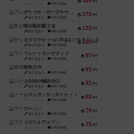
389
PT
紹介文なし
2件の投稿
アンダー・ザ・テーブラー
378
PT
紹介文あり
1件の投稿
宵と暁の呪文書
133
PT
紹介文あり
8件の投稿
セミファイナル ～お前はまだ生きている～
103
PT
紹介文あり
1件の投稿
ワン・トゥ・ファイブ
97
PT
紹介文あり
1件の投稿
南北戦争
91
PT
紹介文あり
1件の投稿
ふたつの城の物語
91
PT
紹介文あり
6件の投稿
ノームズ・アット・ナイト
88
PT
紹介文なし
1件の投稿
マーリン
76
PT
紹介文あり
6件の投稿
フラットアイアン
75
PT
紹介文なし
2件の投稿