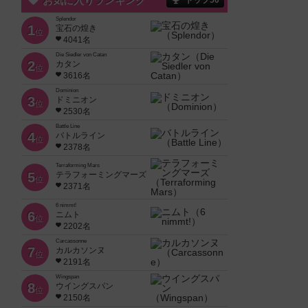
お気に入りランキング
トップ50
Splendor
1
宝石の煌き
位
4041名
Die Siedler von Catan
2
カタン
位
3616名
Dominion
3
ドミニオン
位
2530名
Battle Line
4
バトルライン
位
2378名
Terraforming Mars
5
テラフォーミングマーズ
位
2371名
6 nimmt!
6
ニムト
位
2202名
Carcassonne
7
カルカソンヌ
位
2191名
Wingspan
8
ウイングスパン
位
2150名