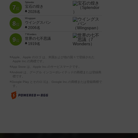
Splendor
7
宝石の煌き
位
2028名
Wingspan
8
ウイングスパン
位
2006名
7 Wonders
9
世界の七不思議
位
1919名
※Apple、Apple のロゴ は、米国および他の国々で登録された
Apple Inc.の商標です。
※App Store は、Apple Inc.のサービスマークです。
※Android は、グーグル インコーポレイテッドの商標または登録商
標です。
※Google Play とそのロゴは、Google Inc.の商標または登録商標で
す。