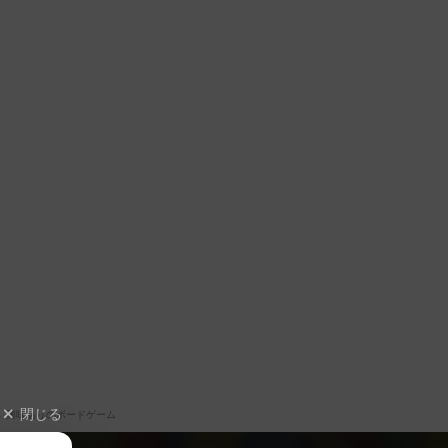
閉じる
興味ありのボードゲーム