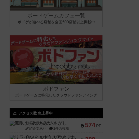
ボードゲームカフェ一覧
ボドゲが遊べる店舗を全国500店舗以上掲載中
ボドファン
ボードゲームに特化したクラウドファンディング
アクセス数 急上昇中
無限まちがいさがし
574
PT
紹介文あり
2件の投稿
リワイルド：サウスアメリカ