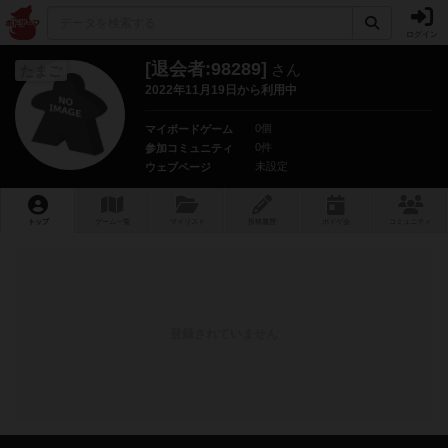
ログイン
[退会者:98289]
さん
たまご
2022年11月19日から利用中
0個
マイボードゲーム
0件
参加コミュニティ
未設定
ウェブページ
トップ
ゲーム一覧
マイリスト
投稿履歴
ボ
ドゲ
会
コミュニティ
登録されていません