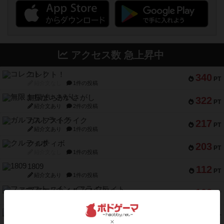
アクセス数 急上昇中
コレクト！
340
PT
紹介文なし
1件の投稿
無限まちがいさがし
322
PT
紹介文あり
2件の投稿
ガルフストライク
217
PT
紹介文あり
1件の投稿
クルティボ
203
PT
紹介文なし
1件の投稿
1809
112
PT
紹介文あり
1件の投稿
ファースト・イン・フライト
108
PT
紹介文あり
3件の投稿
モズビ－ズ・レイダ－ズ
94
PT
紹介文あり
1件の投稿