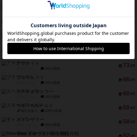
テンプテーション
79
PT
紹介文なし
2件の投稿
インドネシア
78
PT
紹介文あり
2件の投稿
宵と暁の呪文書
75
PT
紹介文あり
8件の投稿
リスボン・トラム 28
73
PT
紹介文あり
9件の投稿
アマナイト
73
PT
紹介文なし
1件の投稿
ブラヴェスト
66
PT
紹介文なし
1件の投稿
スペクタキュラー
60
PT
紹介文なし
1件の投稿
スモールワールド
59
PT
紹介文あり
13件の投稿
ギャンブラー
58
PT
紹介文なし
2件の投稿
Bitter End ブタペスト救出作戦
52
PT