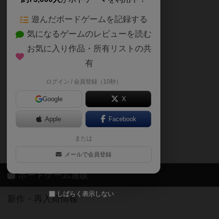
ボードゲームの新着レビュー
遊んだボードゲームを記録する
ボードゲーム会情報
気になるゲームのレビューを読む
お気に入り作品・所有リストの共
メカニクス特集
有
掲示板・トピックス
ログイン / 会員登録（10秒）
Google
X
ボドとも・会員一覧
Apple
Facebook
ボードゲーム業界コラム
または
ボドゲーマご利用案内
メールで会員登録
ボードゲーム通販
しばらく表示しない
新作・再入荷情報