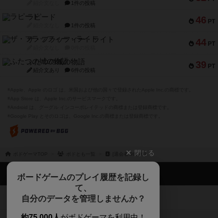
紹介文なし
1件の投稿
ラピード
46
PT
紹介文なし
1件の投稿
ザ・フラッフィー・ライト
44
PT
紹介文なし
0件の投稿
ふたつの城の物語
39
PT
紹介文あり
6件の投稿
※Apple、Apple のロゴ は、米国および他の国々で登録されたApple Inc.の商標です。
※App Store は、Apple Inc.のサービスマークです。
※Android は、グーグル インコーポレイテッドの商標または登録商標です。
※Google Play とそのロゴは、Google Inc.の商標または登録商標です。
閉じる
ボドゲーマTOP
ボドとも一覧
[退会者:98289]
ボドゲーマTOP
ボードゲームのプレイ履歴を記録し
て、
ボードゲームを検索する
自分のデータを管理しませんか？
約75,000人
がボドゲーマを利用中！