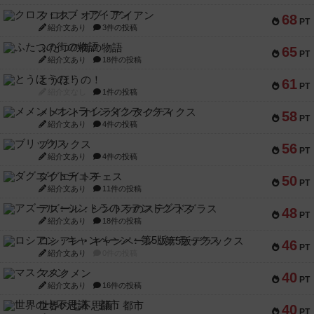
クロス・オブ・アイアン
68
PT
紹介文あり
3件の投稿
ふたつの街の物語
65
PT
紹介文あり
18件の投稿
とうほうの！
61
PT
紹介文なし
1件の投稿
メメントオンラインタクティクス
58
PT
紹介文あり
4件の投稿
ブリックス
56
PT
紹介文あり
4件の投稿
ダグエイトチェス
50
PT
紹介文あり
11件の投稿
アズール：シントラのステンドグラス
48
PT
紹介文あり
18件の投稿
ロシアン・キャンペーン：第5版デラックス
46
PT
紹介文あり
0件の投稿
マスクメン
40
PT
紹介文あり
16件の投稿
世界の七不思議：都市
40
PT