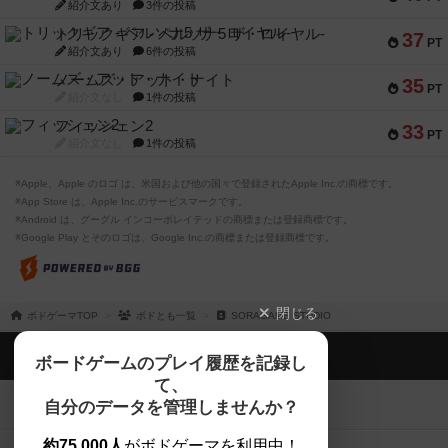
紹介文あり
3件の投稿
トリックギア - ペルソナ5 ザ・ロイヤル-
37
PT
紹介文あり
6件の投稿
ノームズ・アット・ナイト
35
PT
紹介文なし
1件の投稿
フィッシェン2
33
PT
紹介文なし
1件の投稿
※Apple、Apple のロゴ は、米国および他の国々で登録されたApple Inc.の商標です。
※App Store は、Apple Inc.のサービスマークです。
※Android は、グーグル インコーポレイテッドの商標または登録商標です。
※Google Play とそのロゴは、Google Inc.の商標または登録商標です。
閉じる
ボドゲーマTOP
ボドとも一覧
SORAGAME STUDIO
ボドゲーマTOP
ボードゲームのプレイ履歴を記録し
て、
ボードゲームを検索する
自分のデータを管理しませんか？
約75,000人
がボドゲーマを利用中！