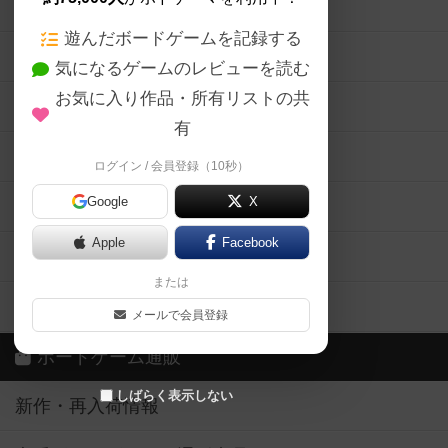
ボードゲームの新着レビュー
遊んだボードゲームを記録する
ボードゲーム会情報
気になるゲームのレビューを読む
お気に入り作品・所有リストの共
メカニクス特集
有
掲示板・トピックス
ログイン / 会員登録（10秒）
Google
X
ボドとも・会員一覧
Apple
Facebook
ボードゲーム業界コラム
または
ボドゲーマご利用案内
メールで会員登録
ボードゲーム通販
しばらく表示しない
新作・再入荷情報