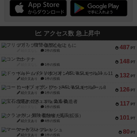
アクセス数 急上昇中
フリップ７：復讐心とともに
487
PT
紹介文なし
2件の投稿
コンテナ
148
PT
紹介文なし
1件の投稿
ドゥームド・バタリオンズ：ASLモジュール11
132
PT
紹介文あり
1件の投稿
コード・オブ・ブシドー：ASLモジュール8
126
PT
紹介文あり
1件の投稿
宝石の煌き：デュエル 偽造者
117
PT
紹介文なし
1件の投稿
クランク! ：冒険者たち（拡張）
101
PT
紹介文あり
4件の投稿
マーケットフレッシュ
80
PT
紹介文あり
1件の投稿