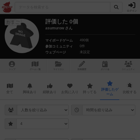
ログイン
評価した 0個
たまご
asumurow さん
490個
マイボードゲーム
0件
参加コミュニティ
未設定
ウェブページ
トップ
ゲーム一覧
マイリスト
投稿履歴
ボ
ドゲ
会
コミュニティ
評価したゲ
全て
興味あり
経験あり
お気に入り
持ってる
比較する
ーム