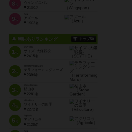
8
ウイングスパン
位
2150名
Azul
9
アズール
位
1903名
興味ありランキング
トップ50
SCYTHE
1
サイズ -大鎌戦役-
位
2415名
Terraforming Mars
2
テラフォーミングマーズ
位
2394名
Stone Garden
3
枯山水
位
2281名
Viticulture
4
ワイナリーの四季
位
2272名
Agricola
5
アグリコラ
位
2120名
Azul