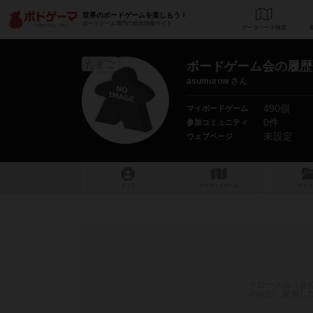
世界のボードゲームを楽しもう！
ボードゲーム専門の総合情報サイト
データベース
検
たまご
ボードゲーム会の履歴
asumurow さん
490個
マイボードゲーム
0件
参加コミュニティ
未設定
ウェブページ
トップ
マイボードゲーム
マイリ
クローズ会（非
のみか、参加し