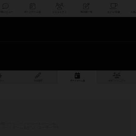
索
新着レビュー
ボードゲーム会
コミュニティ
掲示板一覧
スト
投稿履歴
ボ
ー
ドゲ
ーム
会
参加
コミュニティ
公開コミュニティのボードゲーム会）
たボードゲーム会がないユーザーです