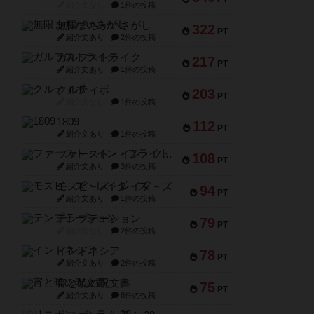
紹介文なし
1件の投稿
無限まちがいさがし
322
PT
紹介文あり
2件の投稿
ガルフストライク
217
PT
紹介文あり
1件の投稿
クルティボ
203
PT
紹介文なし
1件の投稿
1809
112
PT
紹介文あり
1件の投稿
ファースト・イン・フライト
108
PT
紹介文あり
3件の投稿
モズビ－ズ・レイダ－ズ
94
PT
紹介文あり
1件の投稿
テンプテーション
79
PT
紹介文なし
2件の投稿
インドネシア
78
PT
紹介文あり
2件の投稿
宵と暁の呪文書
75
PT
紹介文あり
8件の投稿