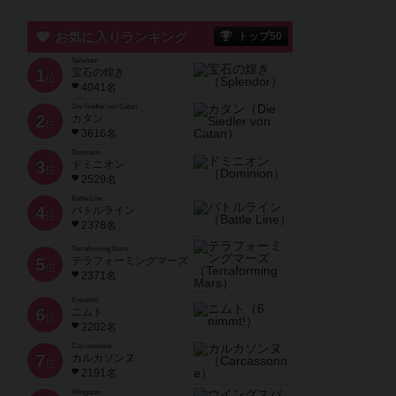
お気に入りランキング
トップ50
Splendor
1
宝石の煌き
位
4041名
Die Siedler von Catan
2
カタン
位
3616名
Dominion
3
ドミニオン
位
2529名
Battle Line
4
バトルライン
位
2378名
Terraforming Mars
5
テラフォーミングマーズ
位
2371名
6 nimmt!
6
ニムト
位
2202名
Carcassonne
7
カルカソンヌ
位
2191名
Wingspan