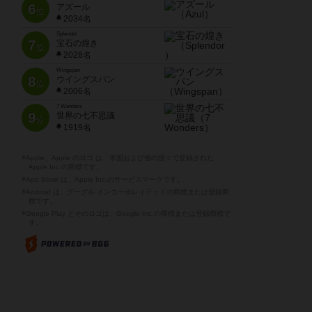
6
アズール
位
2034名
Splendor
7
宝石の煌き
位
2028名
Wingspan
8
ウイングスパン
位
2006名
7 Wonders
9
世界の七不思議
位
1919名
※Apple、Apple のロゴ は、米国および他の国々で登録された
Apple Inc.の商標です。
※App Store は、Apple Inc.のサービスマークです。
※Android は、グーグル インコーポレイテッドの商標または登録商
標です。
※Google Play とそのロゴは、Google Inc.の商標または登録商標で
す。