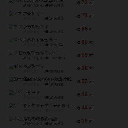
リスボン・トラム 28
73
PT
紹介文あり
9件の投稿
アマナイト
73
PT
紹介文なし
1件の投稿
ブラヴェスト
66
PT
紹介文なし
1件の投稿
スペクタキュラー
60
PT
紹介文なし
1件の投稿
スモールワールド
59
PT
紹介文あり
13件の投稿
ギャンブラー
58
PT
紹介文なし
2件の投稿
Bitter End ブタペスト救出作戦
52
PT
紹介文なし
1件の投稿
ラピード
46
PT
紹介文なし
1件の投稿
ザ・フラッフィー・ライト
44
PT
紹介文なし
0件の投稿
ふたつの城の物語
39
PT
紹介文あり
6件の投稿