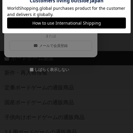
ログイン / 会員登録（10秒）
Google
X
ボドとも・会員一覧
Apple
Facebook
ボードゲーム業界コラム
または
ボドゲーマご利用案内
メールで会員登録
ボードゲーム通販
しばらく表示しない
新作・再入荷情報
定番ボードゲームの通販商品
国産ボードゲームの通販商品
子供向けボードゲームの通販商品
2人用ボードゲームの通販商品