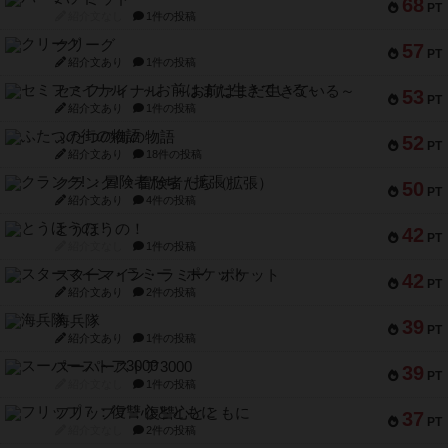
68
PT
紹介文なし
1件の投稿
クリーグ
57
PT
紹介文あり
1件の投稿
セミファイナル ～お前はまだ生きている～
53
PT
紹介文あり
1件の投稿
ふたつの街の物語
52
PT
紹介文あり
18件の投稿
クランク! ：冒険者たち（拡張）
50
PT
紹介文あり
4件の投稿
とうほうの！
42
PT
紹介文なし
1件の投稿
スターマイン・ラミー ポケット
42
PT
紹介文あり
2件の投稿
海兵隊
39
PT
紹介文あり
1件の投稿
スーパーストア3000
39
PT
紹介文なし
1件の投稿
フリップ７：復讐心とともに
37
PT
紹介文なし
2件の投稿