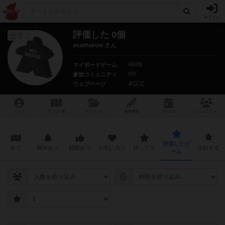
ログイン
評価した 0個
たまご
asumurow さん
490個
マイボードゲーム
0件
参加コミュニティ
未設定
ウェブページ
トップ
ゲーム一覧
マイリスト
投稿履歴
ボ
ドゲ
会
コミュニティ
評価したゲ
全て
興味あり
経験あり
お気に入り
持ってる
比較する
ーム