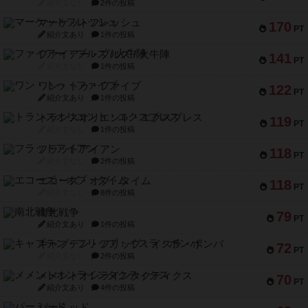
紹介文なし
2件の投稿
マーケットフレッシュ
170
PT
紹介文あり
1件の投稿
ファイアー・ブルズ / 火牛陣
141
PT
紹介文なし
1件の投稿
ワン・トゥ・ファイブ
122
PT
紹介文あり
1件の投稿
トランスオリエント・エクスプレス
119
PT
紹介文なし
1件の投稿
フラットアイアン
118
PT
紹介文なし
2件の投稿
エコーズ・オブ・タイム
118
PT
紹介文なし
8件の投稿
南北戦争
79
PT
紹介文あり
1件の投稿
キャプテン・フリップ：イスラ・ボンバ
72
PT
紹介文なし
2件の投稿
メメントオンラインタクティクス
70
PT
紹介文あり
4件の投稿
パーミッド