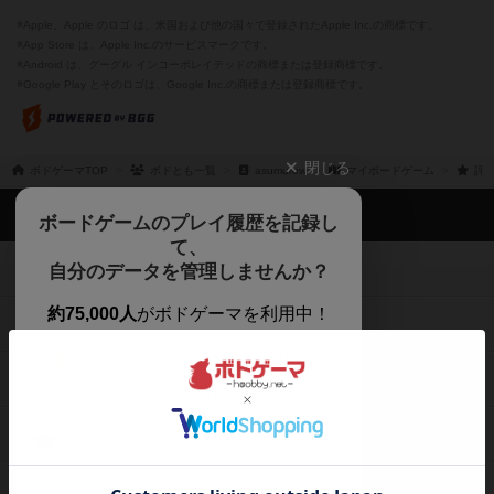
※Apple、Apple のロゴ は、米国および他の国々で登録されたApple Inc.の商標です。
※App Store は、Apple Inc.のサービスマークです。
※Android は、グーグル インコーポレイテッドの商標または登録商標です。
※Google Play とそのロゴは、Google Inc.の商標または登録商標です。
閉じる
ボドゲーマTOP
ボドとも一覧
asumurow
マイボードゲーム
評価
ボドゲーマTOP
ボードゲームのプレイ履歴を記録し
て、
ボードゲームを検索する
自分のデータを管理しませんか？
約75,000人
がボドゲーマを利用中！
ボードゲームの新着レビュー
遊んだボードゲームを記録する
ボードゲーム会情報
気になるゲームのレビューを読む
お気に入り作品・所有リストの共
メカニクス特集
有
掲示板・トピックス