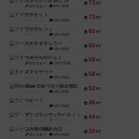
リスボン・トラム 28
73
PT
紹介文あり
9件の投稿
アマナイト
73
PT
紹介文なし
1件の投稿
ブラヴェスト
66
PT
紹介文なし
1件の投稿
スペクタキュラー
60
PT
紹介文なし
1件の投稿
スモールワールド
59
PT
紹介文あり
13件の投稿
ギャンブラー
58
PT
紹介文なし
2件の投稿
Bitter End ブタペスト救出作戦
52
PT
紹介文なし
1件の投稿
ラピード
46
PT
紹介文なし
1件の投稿
ザ・フラッフィー・ライト
44
PT
紹介文なし
0件の投稿
ふたつの城の物語
39
PT
紹介文あり
6件の投稿