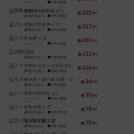
紹介文なし
1件の投稿
無限まちがいさがし
322
PT
紹介文あり
2件の投稿
ガルフストライク
217
PT
紹介文あり
1件の投稿
クルティボ
203
PT
紹介文なし
1件の投稿
1809
112
PT
紹介文あり
1件の投稿
ファースト・イン・フライト
108
PT
紹介文あり
3件の投稿
モズビ－ズ・レイダ－ズ
94
PT
紹介文あり
1件の投稿
テンプテーション
79
PT
紹介文なし
2件の投稿
インドネシア
78
PT
紹介文あり
2件の投稿
宵と暁の呪文書
75
PT
紹介文あり
8件の投稿