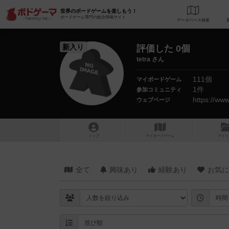
世界のボードゲームを楽しもう！
ボードゲーム専門の総合情報サイト
データベース
検
新入り
評価した 0個
tetra さん
111個
マイボードゲーム
1件
参加コミュニティ
https://ww
ウェブページ
トップ
マイボードゲーム
マイリ
全て
興味あり
経験あり
お気に