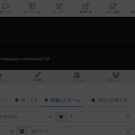
索
新着レビュー
ボードゲーム会
コミュニティ
掲示板一覧
w.instagram.com/tetra0710
スト
投稿履歴
ボ
ー
ドゲ
ーム
会
参加
コミュニティ
入り
持ってる
評価したゲーム
自分と
比較する