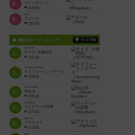
8
ウイングスパン
位
2149名
Azul
9
アズール
位
1903名
興味ありランキング
トップ50
SCYTHE
1
サイズ -大鎌戦役-
位
2415名
Terraforming Mars
2
テラフォーミングマーズ
位
2394名
Stone Garden
3
枯山水
位
2281名
Viticulture
4
ワイナリーの四季
位
2272名
Agricola
5
アグリコラ
位
2119名
Azul