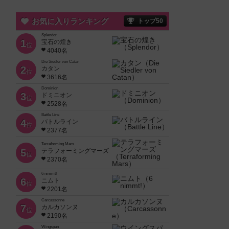
お気に入りランキング
トップ50
Splendor
1
宝石の煌き
位
4040名
Die Siedler von Catan
2
カタン
位
3616名
Dominion
3
ドミニオン
位
2528名
Battle Line
4
バトルライン
位
2377名
Terraforming Mars
5
テラフォーミングマーズ
位
2370名
6 nimmt!
6
ニムト
位
2201名
Carcassonne
7
カルカソンヌ
位
2190名
Wingspan