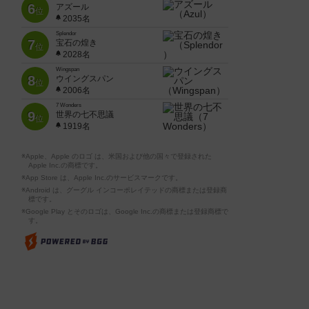
6
アズール
位
2035名
Splendor
7
宝石の煌き
位
2028名
Wingspan
8
ウイングスパン
位
2006名
7 Wonders
9
世界の七不思議
位
1919名
※Apple、Apple のロゴ は、米国および他の国々で登録された
Apple Inc.の商標です。
※App Store は、Apple Inc.のサービスマークです。
※Android は、グーグル インコーポレイテッドの商標または登録商
標です。
※Google Play とそのロゴは、Google Inc.の商標または登録商標で
す。