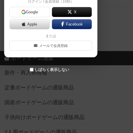
ログイン / 会員登録（10秒）
Google
X
ボドとも・会員一覧
Apple
Facebook
ボードゲーム業界コラム
または
ボドゲーマご利用案内
メールで会員登録
ボードゲーム通販
しばらく表示しない
新作・再入荷情報
定番ボードゲームの通販商品
国産ボードゲームの通販商品
子供向けボードゲームの通販商品
2人用ボードゲームの通販商品