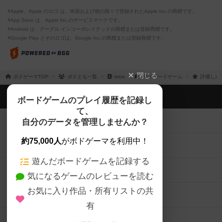
※Apple、Apple のロゴ は、米国および他の国々で登録されたApple Inc.の商標です。
※App Store は、Apple Inc.のサービスマークです。
※Android は、グーグル インコーポレイテッドの商標または登録商標です。
※Google Play とそのロゴは、Google Inc.の商標または登録商標です。
閉じる
ボドゲーマTOP
ボドとも一覧
tetra
マイボードゲーム
評価した
ボドゲーマTOP
ボードゲームのプレイ履歴を記録し
て、
ボードゲームを検索する
自分のデータを管理しませんか？
約75,000人
がボドゲーマを利用中！
ボードゲームの新着レビュー
遊んだボードゲームを記録する
ボードゲーム会情報
気になるゲームのレビューを読む
お気に入り作品・所有リストの共
メカニクス特集
有
掲示板・トピックス