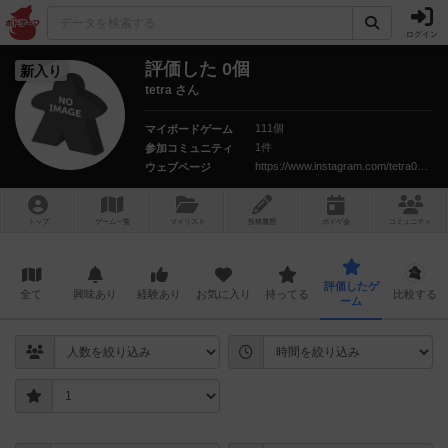
ログイン
評価した 0個
新入り
tetra さん
111個
マイボードゲーム
1件
参加コミュニティ
https://www.instagram.com/tetra0710
ウェブページ
トップ
ゲーム一覧
マイリスト
投稿履歴
ボ
ドゲ
会
コミュニティ
評価したゲ
全て
興味あり
経験あり
お気に入り
持ってる
比較する
ーム