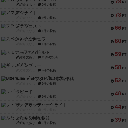
73
PT
紹介文あり
9件の投稿
アマナイト
73
PT
紹介文なし
1件の投稿
ブラヴェスト
66
PT
紹介文なし
1件の投稿
スペクタキュラー
60
PT
紹介文なし
1件の投稿
スモールワールド
59
PT
紹介文あり
13件の投稿
ギャンブラー
58
PT
紹介文なし
2件の投稿
Bitter End ブタペスト救出作戦
52
PT
紹介文なし
1件の投稿
ラピード
46
PT
紹介文なし
1件の投稿
ザ・フラッフィー・ライト
44
PT
紹介文なし
0件の投稿
ふたつの城の物語
39
PT
紹介文あり
6件の投稿