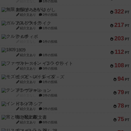
紹介文なし
1件の投稿
無限まちがいさがし
322
PT
紹介文あり
2件の投稿
ガルフストライク
217
PT
紹介文あり
1件の投稿
クルティボ
203
PT
紹介文なし
1件の投稿
1809
112
PT
紹介文あり
1件の投稿
ファースト・イン・フライト
108
PT
紹介文あり
3件の投稿
モズビ－ズ・レイダ－ズ
94
PT
紹介文あり
1件の投稿
テンプテーション
79
PT
紹介文なし
2件の投稿
インドネシア
78
PT
紹介文あり
2件の投稿
宵と暁の呪文書
75
PT
紹介文あり
8件の投稿
リスボン・トラム 28