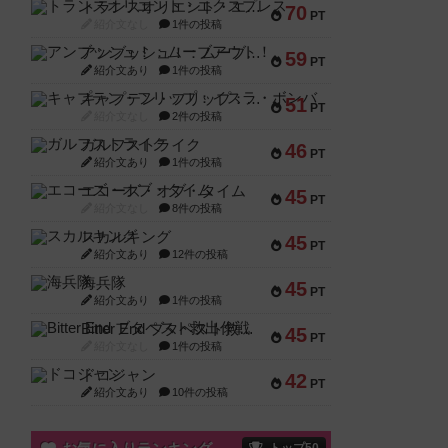
トランスオリエント・エクスプレス
70
PT
紹介文なし
1件の投稿
アンブッシュ！：ムーブアウト！
59
PT
紹介文あり
1件の投稿
キャプテン・フリップ：イスラ・ボンバ
51
PT
紹介文なし
2件の投稿
ガルフストライク
46
PT
紹介文あり
1件の投稿
エコーズ・オブ・タイム
45
PT
紹介文なし
8件の投稿
スカルキング
45
PT
紹介文あり
12件の投稿
海兵隊
45
PT
紹介文あり
1件の投稿
Bitter End ブタペスト救出作戦
45
PT
紹介文なし
1件の投稿
ドコジャン
42
PT
紹介文あり
10件の投稿