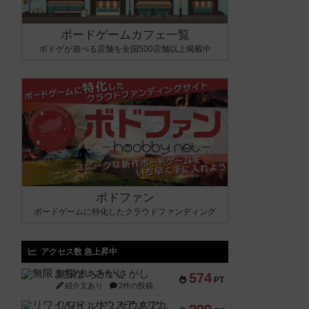
ボードゲームカフェ一覧
ボドゲが遊べる店舗を全国500店舗以上掲載中
ボドファン
ボードゲームに特化したクラウドファンディング
アクセス数 急上昇中
無限まちがいさがし
574
PT
紹介文あり
2件の投稿
リワイルド：サウスアメリカ