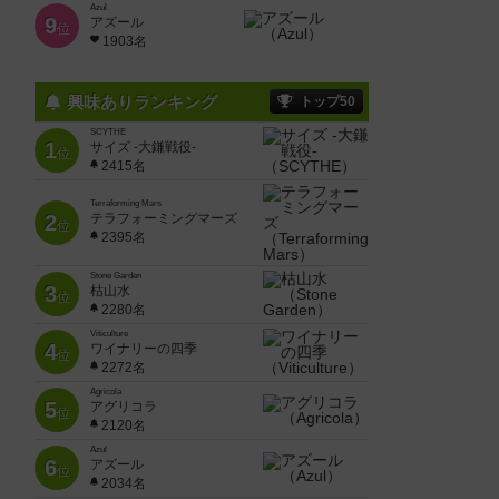
Azul
9
アズール
位
1903名
興味ありランキング
トップ50
SCYTHE
1
サイズ -大鎌戦役-
位
2415名
Terraforming Mars
2
テラフォーミングマーズ
位
2395名
Stone Garden
3
枯山水
位
2280名
Viticulture
4
ワイナリーの四季
位
2272名
Agricola
5
アグリコラ
位
2120名
Azul
6
アズール
位
2034名