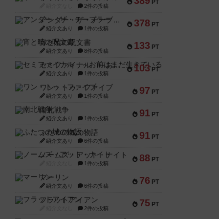
389
PT
紹介文なし
2件の投稿
アンダー・ザ・テーブラー
378
PT
紹介文あり
1件の投稿
宵と暁の呪文書
133
PT
紹介文あり
8件の投稿
セミファイナル ～お前はまだ生きている～
103
PT
紹介文あり
1件の投稿
ワン・トゥ・ファイブ
97
PT
紹介文あり
1件の投稿
南北戦争
91
PT
紹介文あり
1件の投稿
ふたつの城の物語
91
PT
紹介文あり
6件の投稿
ノームズ・アット・ナイト
88
PT
紹介文なし
1件の投稿
マーリン
76
PT
紹介文あり
6件の投稿
フラットアイアン
75
PT
紹介文なし
2件の投稿