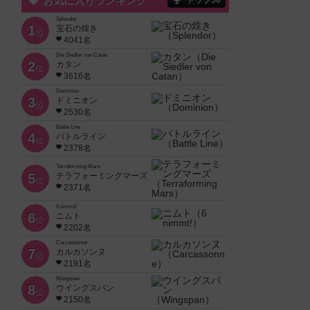
お気に入りランキング
トップ50
Splendor
1
宝石の煌き
位
4041名
Die Siedler von Catan
2
カタン
位
3616名
Dominion
3
ドミニオン
位
2530名
Battle Line
4
バトルライン
位
2378名
Terraforming Mars
5
テラフォーミングマーズ
位
2371名
6 nimmt!
6
ニムト
位
2202名
Carcassonne
7
カルカソンヌ
位
2191名
Wingspan
8
ウイングスパン
位
2150名