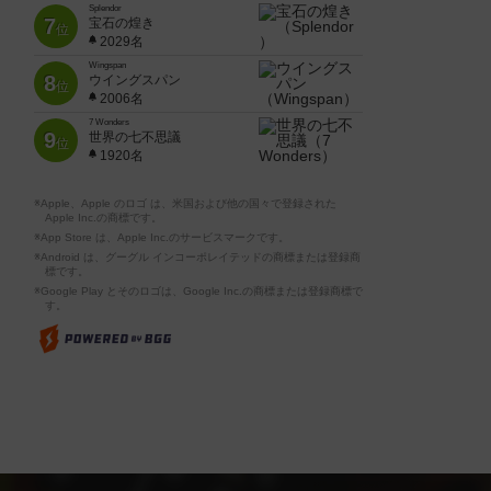
Splendor
7
宝石の煌き
位
2029名
Wingspan
8
ウイングスパン
位
2006名
7 Wonders
9
世界の七不思議
位
1920名
※Apple、Apple のロゴ は、米国および他の国々で登録された
Apple Inc.の商標です。
※App Store は、Apple Inc.のサービスマークです。
※Android は、グーグル インコーポレイテッドの商標または登録商
標です。
※Google Play とそのロゴは、Google Inc.の商標または登録商標で
す。