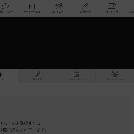
索
新着レビュー
ボードゲーム会
コミュニティ
掲示板一覧
スト
投稿履歴
ボ
ー
ドゲ
ーム
会
参加
コミュニティ
リストが未登録または
公開に設定されています。