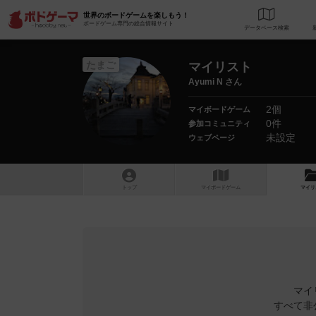
世界のボードゲームを楽しもう！
ボードゲーム専門の総合情報サイト
データベース
検
たまご
マイリスト
Ayumi N さん
2個
マイボードゲーム
0件
参加コミュニティ
未設定
ウェブページ
トップ
マイボードゲーム
マイリ
マイ
すべて非