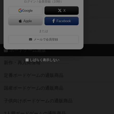
ログイン / 会員登録（10秒）
Google
X
ボドとも・会員一覧
Apple
Facebook
ボードゲーム業界コラム
または
ボドゲーマご利用案内
メールで会員登録
ボードゲーム通販
しばらく表示しない
新作・再入荷情報
定番ボードゲームの通販商品
国産ボードゲームの通販商品
子供向けボードゲームの通販商品
2人用ボードゲームの通販商品