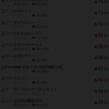
リスボン・トラム 28
73
PT
紹介文あり
9件の投稿
アマナイト
73
PT
紹介文なし
1件の投稿
ブラヴェスト
66
PT
紹介文なし
1件の投稿
スペクタキュラー
60
PT
紹介文なし
1件の投稿
スモールワールド
59
PT
紹介文あり
13件の投稿
ギャンブラー
58
PT
紹介文なし
2件の投稿
Bitter End ブタペスト救出作戦
52
PT
紹介文なし
1件の投稿
ラピード
46
PT
紹介文なし
1件の投稿
ザ・フラッフィー・ライト
44
PT
紹介文なし
0件の投稿
ふたつの城の物語
39
PT
紹介文あり
6件の投稿