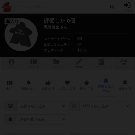
ログイン
評価した 0個
新入り
黒須 達也 さん
0個
マイボードゲーム
2件
参加コミュニティ
未設定
ウェブページ
トップ
ゲーム一覧
マイリスト
投稿履歴
ボ
ドゲ
会
コミュニティ
評価したゲ
全て
興味あり
経験あり
お気に入り
持ってる
比較する
ーム