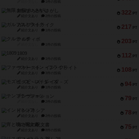
紹介文なし
1件の投稿
無限まちがいさがし
322
PT
紹介文あり
2件の投稿
ガルフストライク
217
PT
紹介文あり
1件の投稿
クルティボ
203
PT
紹介文なし
1件の投稿
1809
112
PT
紹介文あり
1件の投稿
ファースト・イン・フライト
108
PT
紹介文あり
3件の投稿
モズビ－ズ・レイダ－ズ
94
PT
紹介文あり
1件の投稿
テンプテーション
79
PT
紹介文なし
2件の投稿
インドネシア
78
PT
紹介文あり
2件の投稿
宵と暁の呪文書
75
PT
紹介文あり
8件の投稿