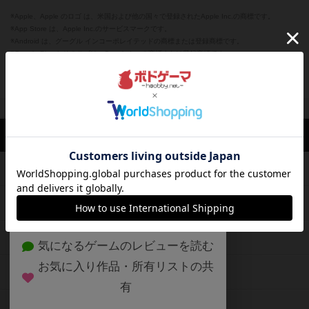
※Apple、Apple のロゴ は、米国および他の国々で登録されたApple Inc.の商標です。
※App Store は、Apple Inc.のサービスマークです。
※Android は、グーグル インコーポレイテッドの商標または登録商標です。
※Google Play とそのロゴは、Google Inc.の商標または登録商標です。
閉じる
ボドゲーマTOP
ボドとも一覧
黒須 達也
マイボードゲーム
評価
ボドゲーマTOP
ボードゲームのプレイ履歴を記録し
て、
ボードゲームを検索する
自分のデータを管理しませんか？
約75,000人
がボドゲーマを利用中！
ボードゲームの新着レビュー
遊んだボードゲームを記録する
ボードゲーム会情報
気になるゲームのレビューを読む
お気に入り作品・所有リストの共
メカニクス特集
有
掲示板・トピックス