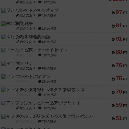
紹介文あり
1件の投稿
ワン・トゥ・ファイブ
97
PT
紹介文あり
1件の投稿
南北戦争
91
PT
紹介文あり
1件の投稿
ふたつの城の物語
91
PT
紹介文あり
6件の投稿
ノームズ・アット・ナイト
88
PT
紹介文なし
1件の投稿
マーリン
76
PT
紹介文あり
6件の投稿
フラットアイアン
75
PT
紹介文なし
2件の投稿
トランスオリエント・エクスプレス
70
PT
紹介文なし
1件の投稿
アンブッシュ！：ムーブアウト！
59
PT
紹介文あり
1件の投稿
キャプテン・フリップ：イスラ・ボンバ
51
PT
紹介文なし
2件の投稿