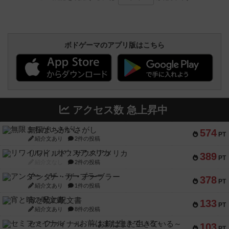
ボドゲーマのアプリ版はこちら
アクセス数 急上昇中
無限まちがいさがし
574
PT
紹介文あり
2件の投稿
リワイルド：サウスアメリカ
389
PT
紹介文なし
2件の投稿
アンダー・ザ・テーブラー
378
PT
紹介文あり
1件の投稿
宵と暁の呪文書
133
PT
紹介文あり
8件の投稿
セミファイナル ～お前はまだ生きている～
103
PT