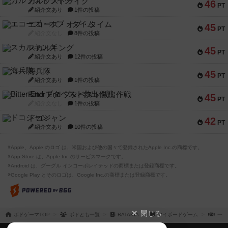
ガルフストライク
46
PT
紹介文あり
1件の投稿
エコーズ・オブ・タイム
45
PT
紹介文なし
8件の投稿
スカルキング
45
PT
紹介文あり
12件の投稿
海兵隊
45
PT
紹介文あり
1件の投稿
Bitter End ブタペスト救出作戦
45
PT
紹介文なし
1件の投稿
ドコジャン
42
PT
紹介文あり
10件の投稿
※Apple、Apple のロゴ は、米国および他の国々で登録されたApple Inc.の商標です。
※App Store は、Apple Inc.のサービスマークです。
※Android は、グーグル インコーポレイテッドの商標または登録商標です。
※Google Play とそのロゴは、Google Inc.の商標または登録商標です。
閉じる
ボドゲーマTOP
ボドとも一覧
RATAKIA
マイボードゲーム
一緒