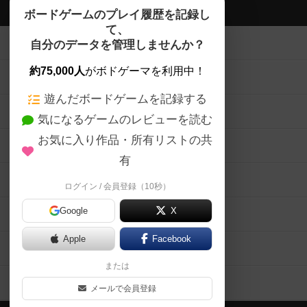
ボドゲーマTOP
ボードゲームのプレイ履歴を記録し
て、
ボードゲームを検索する
自分のデータを管理しませんか？
約75,000人
がボドゲーマを利用中！
ボードゲームの新着レビュー
遊んだボードゲームを記録する
ボードゲーム会情報
気になるゲームのレビューを読む
お気に入り作品・所有リストの共
メカニクス特集
有
掲示板・トピックス
ログイン / 会員登録（10秒）
Google
X
ボドとも・会員一覧
Apple
Facebook
ボードゲーム業界コラム
または
ボドゲーマご利用案内
メールで会員登録