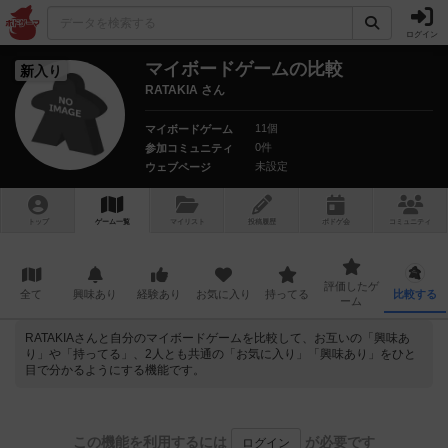
ログイン
マイボードゲームの比較
新入り
RATAKIA さん
11個
マイボードゲーム
0件
参加コミュニティ
未設定
ウェブページ
トップ
ゲーム一覧
マイリスト
投稿履歴
ボ
ドゲ
会
コミュニティ
評価したゲ
全て
興味あり
経験あり
お気に入り
持ってる
比較する
ーム
RATAKIAさんと自分のマイボードゲームを比較して、お互いの「興味あ
り」や「持ってる」、2人とも共通の「お気に入り」「興味あり」をひと
目で分かるようにする機能です。
この機能を利用するには
が必要です
ログイン