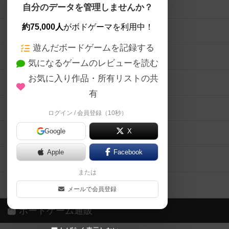
ボードゲームを検索する
自分のデータを管理しませんか？
約75,000人
がボドゲーマを利用中！
ボードゲームの新着レビュー
遊んだボードゲームを記録する
ボードゲーム会情報
気になるゲームのレビューを読む
お気に入り作品・所有リストの共
メカニクス特集
有
掲示板・トピックス
ログイン / 会員登録（10秒）
Google
X
ボドとも・会員一覧
Apple
Facebook
ボードゲーム業界コラム
または
ボドゲーマご利用案内
メールで会員登録
ボードゲーム通販