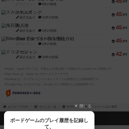
45
PT
紹介文なし
8件の投稿
スカルキング
45
PT
紹介文あり
12件の投稿
海兵隊
45
PT
紹介文あり
1件の投稿
Bitter End ブタペスト救出作戦
45
PT
紹介文なし
1件の投稿
ドコジャン
42
PT
紹介文あり
10件の投稿
※Apple、Apple のロゴ は、米国および他の国々で登録されたApple Inc.の商標です。
※App Store は、Apple Inc.のサービスマークです。
※Android は、グーグル インコーポレイテッドの商標または登録商標です。
※Google Play とそのロゴは、Google Inc.の商標または登録商標です。
閉じる
ボドゲーマTOP
ボドとも一覧
RATAKIA
ボードゲーム会の履歴
ボドゲーマTOP
ボードゲームのプレイ履歴を記録し
て、