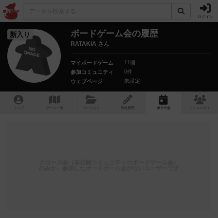
ログイン
ボードゲーム会の履歴
新入り
RATAKIA さん
11個
マイボードゲーム
0件
参加コミュニティ
未設定
ウェブページ
トップ
ゲーム一覧
マイリスト
投稿履歴
ボ
ドゲ
会
コミュニティ
クローズ会（非公開コミュニティのボードゲーム会）
のみか、参加したボードゲーム会がないユーザーです