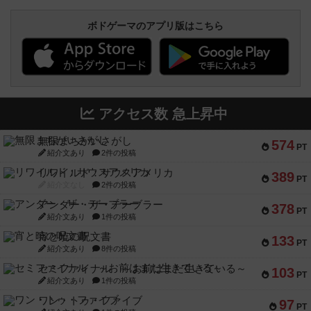
ボドゲーマのアプリ版はこちら
アクセス数 急上昇中
無限まちがいさがし
574
PT
紹介文あり
2件の投稿
リワイルド：サウスアメリカ
389
PT
紹介文なし
2件の投稿
アンダー・ザ・テーブラー
378
PT
紹介文あり
1件の投稿
宵と暁の呪文書
133
PT
紹介文あり
8件の投稿
セミファイナル ～お前はまだ生きている～
103
PT
紹介文あり
1件の投稿
ワン・トゥ・ファイブ
97
PT