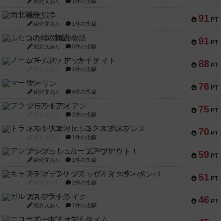
紹介文あり
1件の投稿
南北戦争
91
PT
紹介文あり
1件の投稿
ふたつの城の物語
91
PT
紹介文あり
6件の投稿
ノームズ・アット・ナイト
88
PT
紹介文なし
1件の投稿
マーリン
76
PT
紹介文あり
6件の投稿
フラットアイアン
75
PT
紹介文なし
2件の投稿
トランスオリエント・エクスプレス
70
PT
紹介文なし
1件の投稿
アンブッシュ！：ムーブアウト！
59
PT
紹介文あり
1件の投稿
キャプテン・フリップ：イスラ・ボンバ
51
PT
紹介文なし
2件の投稿
ガルフストライク
46
PT
紹介文あり
1件の投稿
エコーズ・オブ・タイム