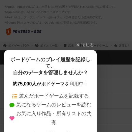
※Apple、Apple のロゴ は、米国および他の国々で登録されたApple Inc.の商標です。
※App Store は、Apple Inc.のサービスマークです。
※Android は、グーグル インコーポレイテッドの商標または登録商標です。
※Google Play とそのロゴは、Google Inc.の商標または登録商標です。
閉じる
ボドゲーマTOP
ボドとも一覧
店主
マイボードゲーム
評価した
ボドゲーマTOP
ボードゲームのプレイ履歴を記録し
て、
ボードゲームを検索する
自分のデータを管理しませんか？
約75,000人
がボドゲーマを利用中！
ボードゲームの新着レビュー
遊んだボードゲームを記録する
ボードゲーム会情報
気になるゲームのレビューを読む
お気に入り作品・所有リストの共
メカニクス特集
有
掲示板・トピックス