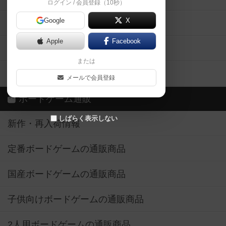
ログイン / 会員登録（10秒）
Google
X
ボドとも・会員一覧
Apple
Facebook
ボードゲーム業界コラム
または
ボドゲーマご利用案内
メールで会員登録
ボードゲーム通販
しばらく表示しない
新作・再入荷情報
定番ボードゲームの通販商品
国産ボードゲームの通販商品
子供向けボードゲームの通販商品
2人用ボードゲームの通販商品