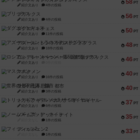
58
PT
紹介文あり
4件の投稿
ブリックス
56
PT
紹介文あり
4件の投稿
ダグエイトチェス
50
PT
紹介文あり
11件の投稿
アズール：シントラのステンドグラス
48
PT
紹介文あり
18件の投稿
ロシアン・キャンペーン：第5版デラックス
46
PT
紹介文あり
0件の投稿
マスクメン
40
PT
紹介文あり
16件の投稿
世界の七不思議：都市
40
PT
紹介文あり
3件の投稿
トリックギア - ペルソナ5 ザ・ロイヤル-
37
PT
紹介文あり
6件の投稿
ノームズ・アット・ナイト
35
PT
紹介文なし
1件の投稿
フィッシェン2
33
PT
紹介文なし
1件の投稿