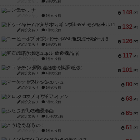
紹介文なし
2件の投稿
コンテナ
148
PT
紹介文なし
1件の投稿
ドゥームド・バタリオンズ：ASLモジュール11
132
PT
紹介文あり
1件の投稿
コード・オブ・ブシドー：ASLモジュール8
126
PT
紹介文あり
1件の投稿
宝石の煌き：デュエル 偽造者
117
PT
紹介文なし
1件の投稿
クランク! ：冒険者たち（拡張）
101
PT
紹介文あり
4件の投稿
マーケットフレッシュ
80
PT
紹介文あり
1件の投稿
クロス・オブ・アイアン
68
PT
紹介文あり
3件の投稿
ふたつの街の物語
65
PT
紹介文あり
18件の投稿
とうほうの！
61
PT
紹介文なし
1件の投稿
メメントオンラインタクティクス