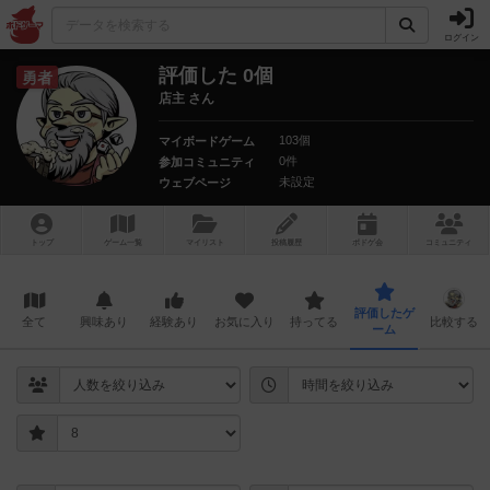
ログイン
評価した 0個
勇者
店主 さん
103個
マイボードゲーム
0件
参加コミュニティ
未設定
ウェブページ
トップ
ゲーム一覧
マイリスト
投稿履歴
ボ
ドゲ
会
コミュニティ
評価したゲ
全て
興味あり
経験あり
お気に入り
持ってる
比較する
ーム