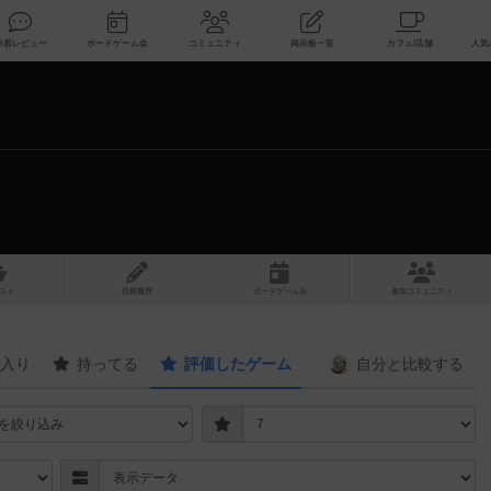
索
新着レビュー
ボードゲーム会
コミュニティ
掲示板一覧
スト
投稿履歴
ボ
ー
ドゲ
ーム
会
参加
コミュニティ
入り
持ってる
評価したゲーム
自分と
比較する