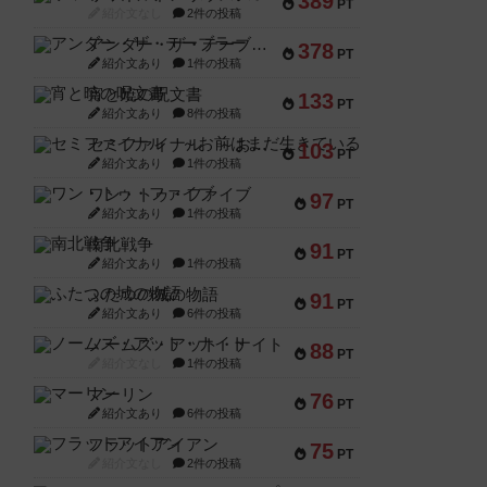
389
PT
紹介文なし
2件の投稿
アンダー・ザ・テーブラー
378
PT
紹介文あり
1件の投稿
宵と暁の呪文書
133
PT
紹介文あり
8件の投稿
セミファイナル ～お前はまだ生きている～
103
PT
紹介文あり
1件の投稿
ワン・トゥ・ファイブ
97
PT
紹介文あり
1件の投稿
南北戦争
91
PT
紹介文あり
1件の投稿
ふたつの城の物語
91
PT
紹介文あり
6件の投稿
ノームズ・アット・ナイト
88
PT
紹介文なし
1件の投稿
マーリン
76
PT
紹介文あり
6件の投稿
フラットアイアン
75
PT
紹介文なし
2件の投稿