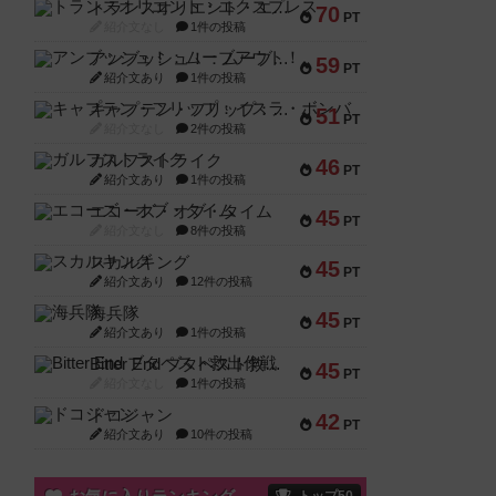
トランスオリエント・エクスプレス
70
PT
紹介文なし
1件の投稿
アンブッシュ！：ムーブアウト！
59
PT
紹介文あり
1件の投稿
キャプテン・フリップ：イスラ・ボンバ
51
PT
紹介文なし
2件の投稿
ガルフストライク
46
PT
紹介文あり
1件の投稿
エコーズ・オブ・タイム
45
PT
紹介文なし
8件の投稿
スカルキング
45
PT
紹介文あり
12件の投稿
海兵隊
45
PT
紹介文あり
1件の投稿
Bitter End ブタペスト救出作戦
45
PT
紹介文なし
1件の投稿
ドコジャン
42
PT
紹介文あり
10件の投稿