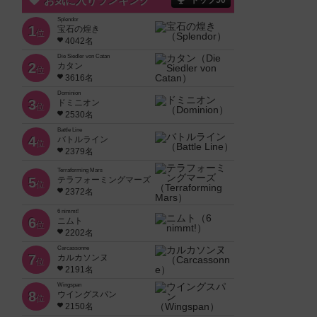
お気に入りランキング
トップ50
Splendor
1
宝石の煌き
位
4042名
Die Siedler von Catan
2
カタン
位
3616名
Dominion
3
ドミニオン
位
2530名
Battle Line
4
バトルライン
位
2379名
Terraforming Mars
5
テラフォーミングマーズ
位
2372名
6 nimmt!
6
ニムト
位
2202名
Carcassonne
7
カルカソンヌ
位
2191名
Wingspan
8
ウイングスパン
位
2150名