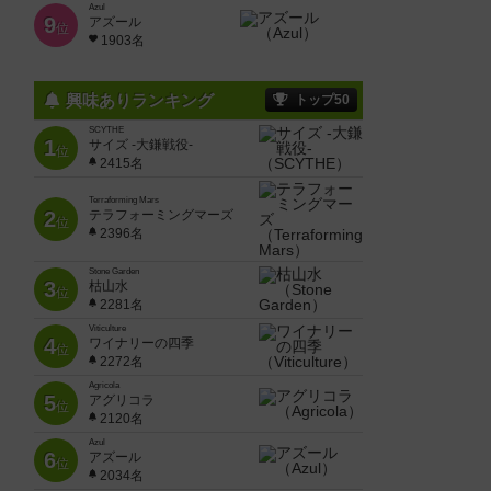
Azul
9
アズール
位
1903名
興味ありランキング
トップ50
SCYTHE
1
サイズ -大鎌戦役-
位
2415名
Terraforming Mars
2
テラフォーミングマーズ
位
2396名
Stone Garden
3
枯山水
位
2281名
Viticulture
4
ワイナリーの四季
位
2272名
Agricola
5
アグリコラ
位
2120名
Azul
6
アズール
位
2034名