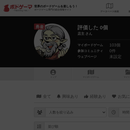
世界のボードゲームを楽しもう！
ボードゲーム専門の総合情報サイト
データベース
検
勇者
評価した 0個
店主 さん
103個
マイボードゲーム
0件
参加コミュニティ
未設定
ウェブページ
トップ
マイボードゲーム
マイリ
全て
興味あり
経験あり
お気に