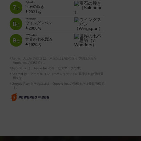
Splendor
7
宝石の煌き
位
2031名
Wingspan
8
ウイングスパン
位
2006名
7 Wonders
9
世界の七不思議
位
1920名
※Apple、Apple のロゴ は、米国および他の国々で登録された
Apple Inc.の商標です。
※App Store は、Apple Inc.のサービスマークです。
※Android は、グーグル インコーポレイテッドの商標または登録商
標です。
※Google Play とそのロゴは、Google Inc.の商標または登録商標で
す。