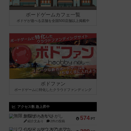
ボードゲームカフェ一覧
ボドゲが遊べる店舗を全国500店舗以上掲載中
ボドファン
ボードゲームに特化したクラウドファンディング
アクセス数 急上昇中
無限まちがいさがし
574
PT
紹介文あり
2件の投稿
リワイルド：サウスアメリカ