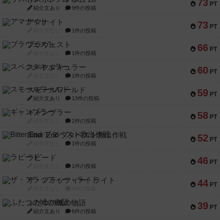
73
PT
紹介文あり
9件の投稿
アマナイト
73
PT
紹介文なし
1件の投稿
ブラヴェスト
66
PT
紹介文なし
1件の投稿
スペクタキュラー
60
PT
紹介文なし
1件の投稿
スモールワールド
59
PT
紹介文あり
13件の投稿
ギャンブラー
58
PT
紹介文なし
2件の投稿
Bitter End ブタペスト救出作戦
52
PT
紹介文なし
1件の投稿
ラピード
46
PT
紹介文なし
1件の投稿
ザ・フラッフィー・ライト
44
PT
紹介文なし
0件の投稿
ふたつの城の物語
39
PT
紹介文あり
6件の投稿