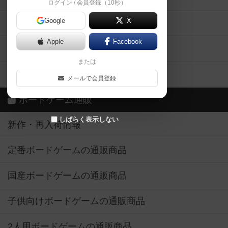
ログイン / 会員登録（10秒）
Google
X
ボドとも・会員一覧
Apple
Facebook
ボードゲーム業界コラム
または
ボドゲーマご利用案内
メールで会員登録
ボードゲーム通販
しばらく表示しない
新作・再入荷情報
定番ボードゲームの通販商品
国産ボードゲームの通販商品
子供向けボードゲームの通販商品
2人用ボードゲームの通販商品