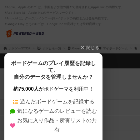
※Apple、Apple のロゴ は、米国および他の国々で登録されたApple Inc.の商標です。
※App Store は、Apple Inc.のサービスマークです。
※Android は、グーグル インコーポレイテッドの商標または登録商標です。
※Google Play とそのロゴは、Google Inc.の商標または登録商標です。
閉じる
ボドゲーマTOP
ボドとも一覧
Glory's Works
マイボードゲーム
ボドゲーマTOP
ボードゲームのプレイ履歴を記録し
て、
ボードゲームを検索する
自分のデータを管理しませんか？
約75,000人
がボドゲーマを利用中！
ボードゲームの新着レビュー
遊んだボードゲームを記録する
ボードゲーム会情報
気になるゲームのレビューを読む
お気に入り作品・所有リストの共
メカニクス特集
有
掲示板・トピックス