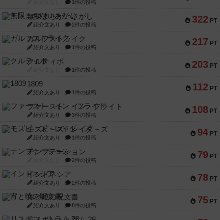
紹介文なし
1件の投稿
無限まちがいさがし
322
PT
紹介文あり
2件の投稿
ガルフストライク
217
PT
紹介文あり
1件の投稿
クルティボ
203
PT
紹介文なし
1件の投稿
1809
112
PT
紹介文あり
1件の投稿
ファースト・イン・フライト
108
PT
紹介文あり
3件の投稿
モズビ－ズ・レイダ－ズ
94
PT
紹介文あり
1件の投稿
テンプテーション
79
PT
紹介文なし
2件の投稿
インドネシア
78
PT
紹介文あり
2件の投稿
宵と暁の呪文書
75
PT
紹介文あり
8件の投稿
リスボン・トラム 28