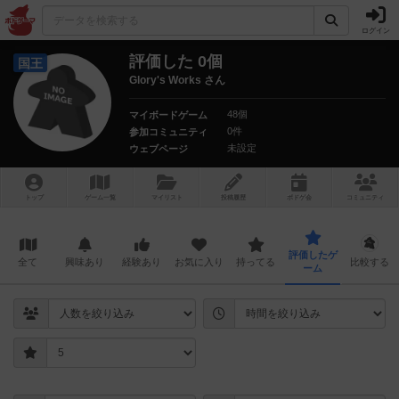
ログイン
評価した 0個
国王
Glory's Works さん
48個
マイボードゲーム
0件
参加コミュニティ
未設定
ウェブページ
トップ
ゲーム一覧
マイリスト
投稿履歴
ボ
ドゲ
会
コミュニティ
評価したゲ
全て
興味あり
経験あり
お気に入り
持ってる
比較する
ーム