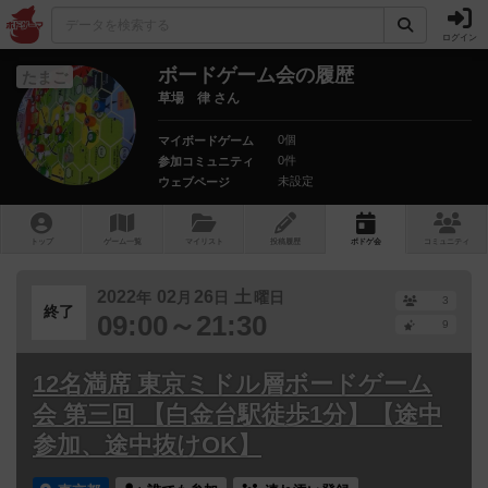
ログイン
ボードゲーム会の履歴
たまご
草場 律 さん
0個
マイボードゲーム
0件
参加コミュニティ
未設定
ウェブページ
トップ
ゲーム一覧
マイリスト
投稿履歴
ボ
ドゲ
会
コミュニティ
2022
02
26
土
年
月
日
曜日
3
終了
09:00～21:30
9
12名満席 東京ミドル層ボードゲーム
会 第三回 【白金台駅徒歩1分】【途中
参加、途中抜けOK】