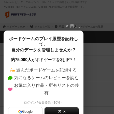
※Android は、グーグル インコーポレイテッドの商標または登録商標です。
※Google Play とそのロゴは、Google Inc.の商標または登録商標です。
閉じる
ボドゲーマTOP
ボドとも一覧
草場 律
ボードゲーム会の履歴
ボドゲーマTOP
ボードゲームのプレイ履歴を記録し
て、
ボードゲームを検索する
自分のデータを管理しませんか？
約75,000人
がボドゲーマを利用中！
ボードゲームの新着レビュー
遊んだボードゲームを記録する
ボードゲーム会情報
気になるゲームのレビューを読む
お気に入り作品・所有リストの共
メカニクス特集
有
掲示板・トピックス
ログイン / 会員登録（10秒）
Google
X
ボドとも・会員一覧