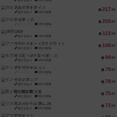
紹介文あり
2件の投稿
ガルフストライク
217
PT
紹介文あり
1件の投稿
クルティボ
203
PT
紹介文なし
1件の投稿
1809
112
PT
紹介文あり
1件の投稿
ファースト・イン・フライト
108
PT
紹介文あり
3件の投稿
モズビ－ズ・レイダ－ズ
94
PT
紹介文あり
1件の投稿
テンプテーション
79
PT
紹介文なし
2件の投稿
インドネシア
78
PT
紹介文あり
2件の投稿
宵と暁の呪文書
75
PT
紹介文あり
8件の投稿
リスボン・トラム 28
73
PT
紹介文あり
9件の投稿
アマナイト