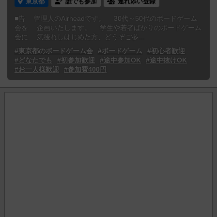
東京都
誰でも参加
連れ添い登録
■告 管理人のAirheadです。 30代～50代のボードゲーム
会を 企画いたします。 学生や若者ばかりのボードゲーム
会に 気後れしはじめた方、どうぞご参...
#東京都のボードゲーム会
#ボードゲーム
#初心者歓迎
#どなたでも
#初参加歓迎
#途中参加OK
#途中抜けOK
#お一人様歓迎
#参加費400円