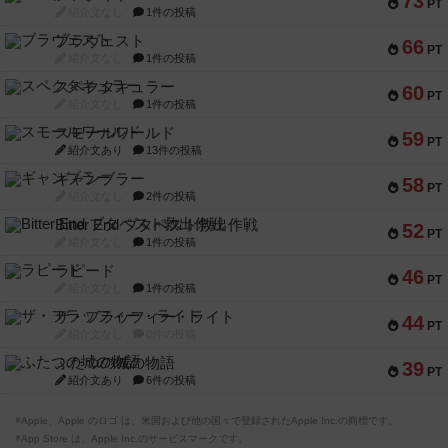
73
PT
紹介文なし
1件の投稿
ブラヴェスト
66
PT
紹介文なし
1件の投稿
スペクタキュラー
60
PT
紹介文なし
1件の投稿
スモールワールド
59
PT
紹介文あり
13件の投稿
ギャンブラー
58
PT
紹介文なし
2件の投稿
Bitter End ブタペスト救出作戦
52
PT
紹介文なし
1件の投稿
ラピード
46
PT
紹介文なし
1件の投稿
ザ・フラッフィー・ライト
44
PT
紹介文なし
0件の投稿
ふたつの城の物語
39
PT
紹介文あり
6件の投稿
※Apple、Apple のロゴ は、米国および他の国々で登録されたApple Inc.の商標です。
※App Store は、Apple Inc.のサービスマークです。