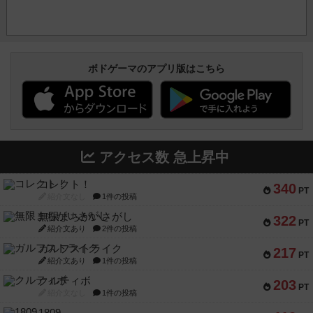
ボドゲーマのアプリ版はこちら
アクセス数 急上昇中
コレクト！
340
PT
紹介文なし
1件の投稿
無限まちがいさがし
322
PT
紹介文あり
2件の投稿
ガルフストライク
217
PT
紹介文あり
1件の投稿
クルティボ
203
PT
紹介文なし
1件の投稿