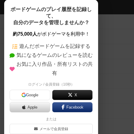
ボドゲーマTOP
ボードゲームのプレイ履歴を記録し
て、
ボードゲームを検索する
自分のデータを管理しませんか？
約75,000人
がボドゲーマを利用中！
ボードゲームの新着レビュー
遊んだボードゲームを記録する
ボードゲーム会情報
気になるゲームのレビューを読む
お気に入り作品・所有リストの共
メカニクス特集
有
掲示板・トピックス
ログイン / 会員登録（10秒）
Google
X
ボドとも・会員一覧
Apple
Facebook
ボードゲーム業界コラム
または
ボドゲーマご利用案内
メールで会員登録