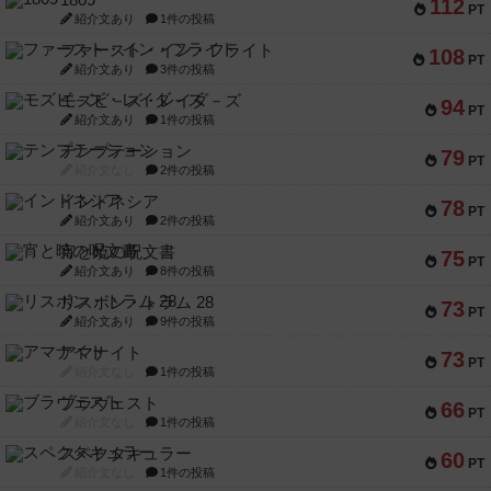
1809
112
PT
紹介文あり
1件の投稿
ファースト・イン・フライト
108
PT
紹介文あり
3件の投稿
モズビ－ズ・レイダ－ズ
94
PT
紹介文あり
1件の投稿
テンプテーション
79
PT
紹介文なし
2件の投稿
インドネシア
78
PT
紹介文あり
2件の投稿
宵と暁の呪文書
75
PT
紹介文あり
8件の投稿
リスボン・トラム 28
73
PT
紹介文あり
9件の投稿
アマナイト
73
PT
紹介文なし
1件の投稿
ブラヴェスト
66
PT
紹介文なし
1件の投稿
スペクタキュラー
60
PT
紹介文なし
1件の投稿