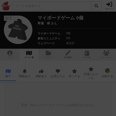
ログイン
マイボードゲーム 0個
たまご
草場 律 さん
0個
マイボードゲーム
0件
参加コミュニティ
未設定
ウェブページ
トップ
ゲーム一覧
マイリスト
投稿履歴
ボ
ドゲ
会
コミュニティ
評価したゲ
全て
興味あり
経験あり
お気に入り
持ってる
比較する
ーム
草場 律
さんのマイボードゲームは登録がありません