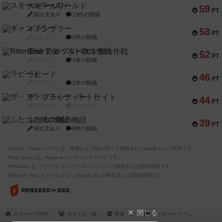
スモールワールド
59
PT
紹介文あり
13件の投稿
ギャンブラー
58
PT
紹介文なし
2件の投稿
Bitter End ブタペスト救出作戦
52
PT
紹介文なし
1件の投稿
ラピード
46
PT
紹介文なし
1件の投稿
ザ・フラッフィー・ライト
44
PT
紹介文なし
0件の投稿
ふたつの城の物語
39
PT
紹介文あり
6件の投稿
※Apple、Apple のロゴ は、米国および他の国々で登録されたApple Inc.の商標です。
※App Store は、Apple Inc.のサービスマークです。
※Android は、グーグル インコーポレイテッドの商標または登録商標です。
※Google Play とそのロゴは、Google Inc.の商標または登録商標です。
閉じる
ボドゲーマTOP
ボドとも一覧
草場 律
マイボードゲーム